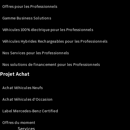
Score
Offres pour les Professionnels
environnemental
Certificats
Gamme Business Solutions
d’économies
d’énergie
Véhicules 100% électrique pour les Professionnels
Nos
systèmes
Véhicules Hybrides Rechargeables pour les Professionnels
avancés
d'aide à la
Nos Services pour les Professionnels
conduite
Brochures
Nos solutions de financement pour les Professionnels
véhicules
Projet Achat
Achat Véhicules Neufs
Achat Véhicules d'Occasion
Label Mercedes-Benz Certified
Offres du moment
Services