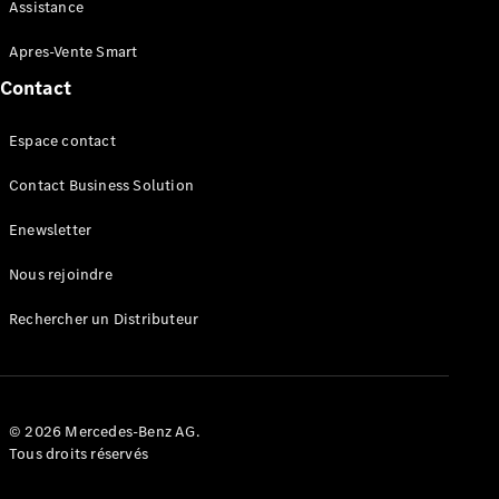
Maintenance
Assistance
Réparation
Mobile
Apres-Vente Smart
Service
Contact
Auto-
réparation
Espace contact
Contrat
Service
Contact Business Solution
Service
Select
Enewsletter
Garantie
Mobilo
Nous rejoindre
Pièces de
rechange
Rechercher un Distributeur
Jantes et
Pneus
Nos
solutions
de
© 2026 Mercedes-Benz AG.
recharge
Tous droits réservés