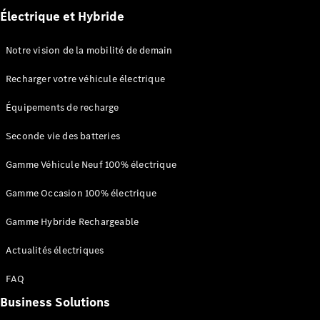
financement
Électrique et Hybride
Leasing et
crédit
Location
Notre vision de la mobilité de demain
courte
durée
Recharger votre véhicule électrique
Assurances
Offres
Équipements de recharge
Occasion
Certified
Seconde vie des batteries
Aides à
Gamme Véhicule Neuf 100% électrique
l’électromobilité
Gamme Occasion 100% électrique
Gamme Hybride Rechargeable
Actualités électriques
FAQ
Prime Coup
Business Solutions
de Pouce