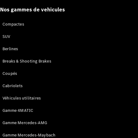
Certified
Services
Nos gammes de vehicules
Technologies
Compactes
Nos
SUV
solutions de
financement
Berlines
Breaks & Shooting Brakes
Coupés
Cabriolets
Véhicules utilitaires
Gamme 4MATIC
Découvrez
Gamme Mercedes-AMG
nos
solutions de
Gamme Mercedes-Maybach