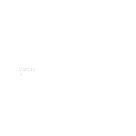
contact
Marque
Mercedes-
Benz
France