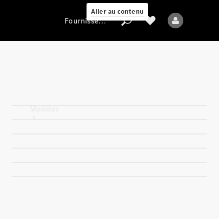
Aller au contenu
Fournisseur / Protection des données
Fournisseur /
Protection des
données
Modèles
Tous les modèles
Nouveaux modèles