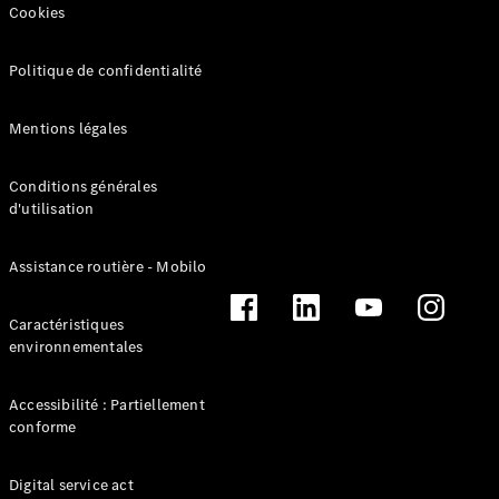
Cookies
Politique de confidentialité
Mentions légales
Conditions générales
d'utilisation
Solutions
de recharge
L’Électromobilité
Assistance routière - Mobilo
selon Mercedes-
Benz
Caractéristiques
Gamme
environnementales
100%
électrique
Gamme
Accessibilité : Partiellement
Hybride
conforme
Rechargeable
Équipements
Digital service act
de recharge