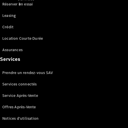
Réserver un essai
Leasing
Crédit
Location Courte Durée
Tous les
Assurances
Services
Entretien
Services
et
réparations
Prendre un rendez-vous SAV
Services connectés
Service Après-Vente
Offres Après-Vente
Notices d'utilisation