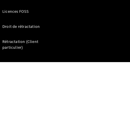
Seconde vie
des
Licences FOSS
batteries
Recharger
Droit de rétractation
votre
véhicule
Rétractation (Client
FAQ
particulier)
Rendez-
vous en
ligne
Assistance
Présentation
Assistance