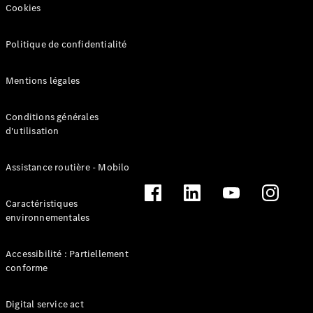
Cookies
Politique de confidentialité
Mentions légales
Conditions générales
d'utilisation
Solutions
de recharge
L’Électromobilité
Assistance routière - Mobilo
selon Mercedes-
Benz
Caractéristiques
Gamme
environnementales
100%
électrique
Gamme
Accessibilité : Partiellement
Hybride
conforme
Rechargeable
Équipements
Digital service act
de recharge