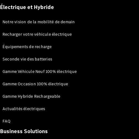
financement
Électrique et Hybride
Leasing et
crédit
Location
Notre vision de la mobilité de demain
courte
durée
Recharger votre véhicule électrique
Assurances
Offres
Équipements de recharge
Occasion
Certified
Seconde vie des batteries
Aides à
Gamme Véhicule Neuf 100% électrique
l’électromobilité
Gamme Occasion 100% électrique
Gamme Hybride Rechargeable
Actualités électriques
FAQ
Prime Coup
Business Solutions
de Pouce