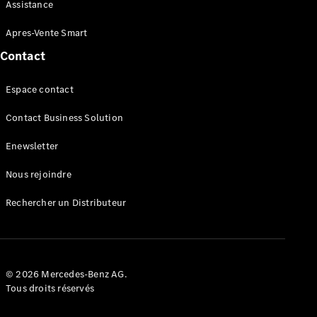
Maintenance
Assistance
Réparation
Mobile
Apres-Vente Smart
Service
Contact
Auto-
réparation
Espace contact
Contrat
Service
Contact Business Solution
Service
Select
Enewsletter
Garantie
Mobilo
Nous rejoindre
Pièces de
rechange
Rechercher un Distributeur
Jantes et
Pneus
Nos
solutions
de
© 2026 Mercedes-Benz AG.
recharge
Tous droits réservés