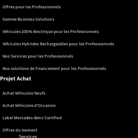
Score
Offres pour les Professionnels
environnemental
Certificats
Gamme Business Solutions
d’économies
d’énergie
Véhicules 100% électrique pour les Professionnels
Nos
systèmes
Véhicules Hybrides Rechargeables pour les Professionnels
avancés
d'aide à la
Nos Services pour les Professionnels
conduite
Brochures
Nos solutions de financement pour les Professionnels
véhicules
Projet Achat
Achat Véhicules Neufs
Achat Véhicules d'Occasion
Label Mercedes-Benz Certified
Offres du moment
Services