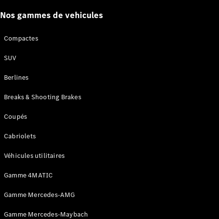
Certified
Services
Nos gammes de vehicules
Technologies
Compactes
Nos
SUV
solutions de
financement
Berlines
Breaks & Shooting Brakes
Coupés
Cabriolets
Véhicules utilitaires
Gamme 4MATIC
Découvrez
Gamme Mercedes-AMG
nos
solutions de
Gamme Mercedes-Maybach