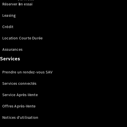
Réserver un essai
Leasing
Crédit
Location Courte Durée
Tous les
Assurances
Services
Entretien
Services
et
réparations
Prendre un rendez-vous SAV
Services connectés
Service Après-Vente
Offres Après-Vente
Notices d'utilisation