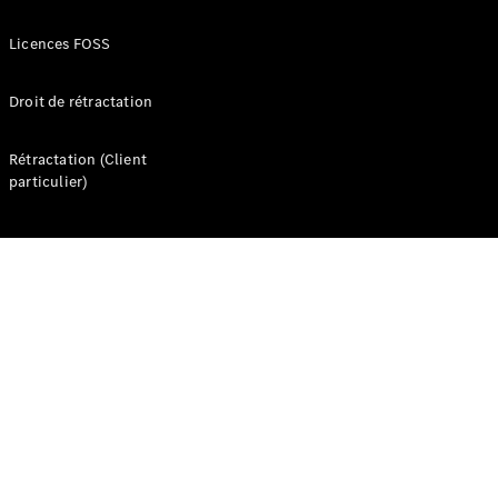
Seconde vie
des
Licences FOSS
batteries
Recharger
Droit de rétractation
votre
véhicule
Rétractation (Client
FAQ
particulier)
Rendez-
vous en
ligne
Assistance
Présentation
Assistance