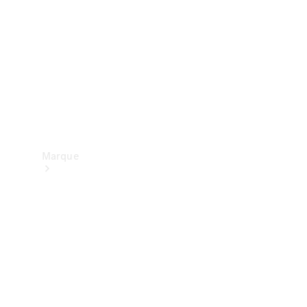
contact
Marque
Mercedes-
Benz
France