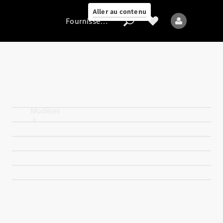
Aller au contenu
Fournisseur / Protection des données
Fournisseur /
Protection des
données
Modèles
Tous les modèles
Nouveaux modèles