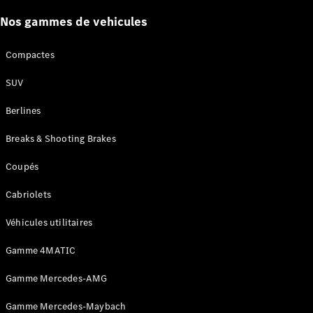
Certified
Services
Nos gammes de vehicules
Technologies
Compactes
Nos
SUV
solutions de
financement
Berlines
Breaks & Shooting Brakes
Coupés
Cabriolets
Véhicules utilitaires
Gamme 4MATIC
Découvrez
Gamme Mercedes-AMG
nos
solutions de
Gamme Mercedes-Maybach