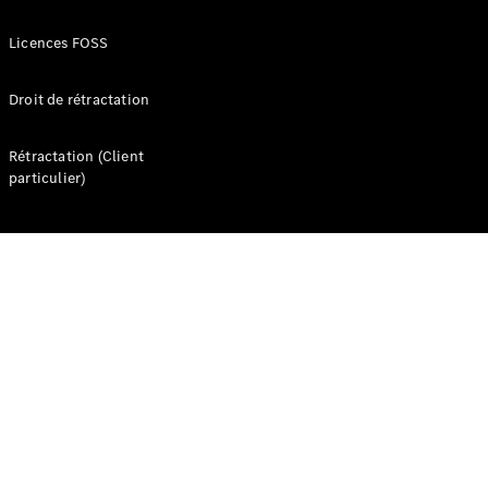
Seconde vie
des
Licences FOSS
batteries
Recharger
Droit de rétractation
votre
véhicule
Rétractation (Client
FAQ
particulier)
Rendez-
vous en
ligne
Assistance
Présentation
Assistance