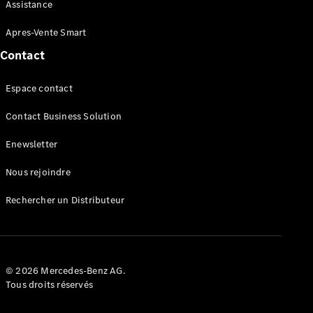
Maintenance
Assistance
Réparation
Mobile
Apres-Vente Smart
Service
Contact
Auto-
réparation
Espace contact
Contrat
Service
Contact Business Solution
Service
Select
Enewsletter
Garantie
Mobilo
Nous rejoindre
Pièces de
rechange
Rechercher un Distributeur
Jantes et
Pneus
Nos
solutions
de
© 2026 Mercedes-Benz AG.
recharge
Tous droits réservés