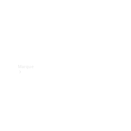
contact
Marque
Mercedes-
Benz
France