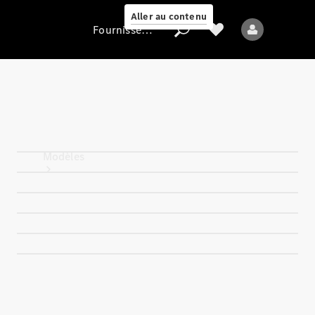
Aller au contenu
Fournisseur / Protection des données
Fournisseur /
Protection des
données
Modèles
Tous les modèles
Nouveaux modèles