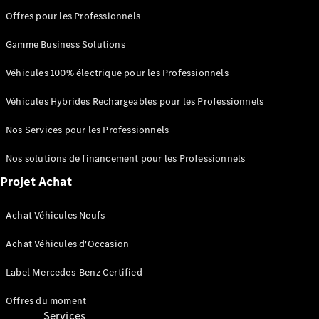
Score
Offres pour les Professionnels
environnemental
Certificats
Gamme Business Solutions
d’économies
d’énergie
Véhicules 100% électrique pour les Professionnels
Nos
systèmes
Véhicules Hybrides Rechargeables pour les Professionnels
avancés
d'aide à la
Nos Services pour les Professionnels
conduite
Brochures
Nos solutions de financement pour les Professionnels
véhicules
Projet Achat
Achat Véhicules Neufs
Achat Véhicules d'Occasion
Label Mercedes-Benz Certified
Offres du moment
Services