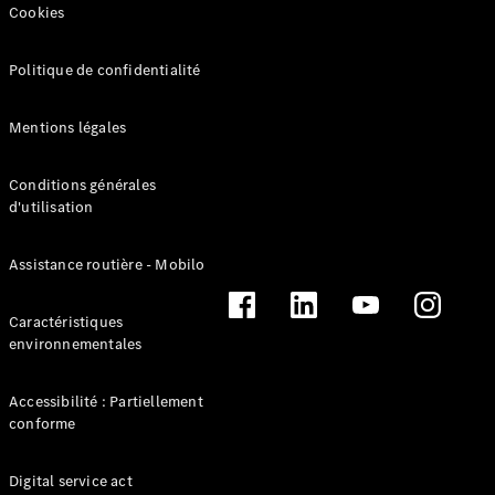
Cookies
Politique de confidentialité
Mentions légales
Conditions générales
d'utilisation
Solutions
de recharge
L’Électromobilité
Assistance routière - Mobilo
selon Mercedes-
Benz
Caractéristiques
Gamme
environnementales
100%
électrique
Gamme
Accessibilité : Partiellement
Hybride
conforme
Rechargeable
Équipements
Digital service act
de recharge