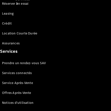
Réserver un essai
Leasing
Crédit
Location Courte Durée
Tous les
Assurances
Services
Entretien
Services
et
réparations
Prendre un rendez-vous SAV
Services connectés
Service Après-Vente
Offres Après-Vente
Notices d'utilisation