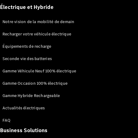
financement
Électrique et Hybride
Leasing et
crédit
Location
Notre vision de la mobilité de demain
courte
durée
Recharger votre véhicule électrique
Assurances
Offres
Équipements de recharge
Occasion
Certified
Seconde vie des batteries
Aides à
Gamme Véhicule Neuf 100% électrique
l’électromobilité
Gamme Occasion 100% électrique
Gamme Hybride Rechargeable
Actualités électriques
FAQ
Prime Coup
Business Solutions
de Pouce