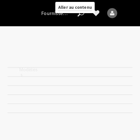
Aller au contenu
Fournisseur / Protection des données
Fournisseur /
Protection des
données
Modèles
Tous les modèles
Nouveaux modèles