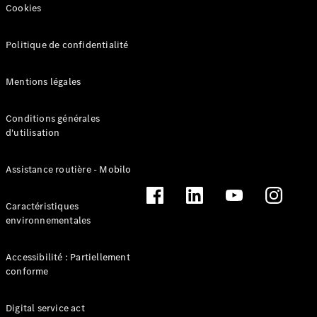
Cookies
Politique de confidentialité
Mentions légales
Conditions générales
d'utilisation
Solutions
de recharge
L’Électromobilité
Assistance routière - Mobilo
selon Mercedes-
Benz
Caractéristiques
Gamme
environnementales
100%
électrique
Gamme
Accessibilité : Partiellement
Hybride
conforme
Rechargeable
Équipements
Digital service act
de recharge