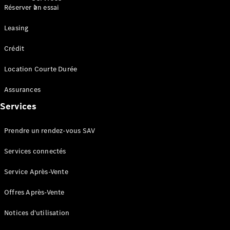
Réserver un essai
Leasing
Crédit
Location Courte Durée
Tous les
Assurances
Services
Entretien
Services
et
réparations
Prendre un rendez-vous SAV
Services connectés
Service Après-Vente
Offres Après-Vente
Notices d'utilisation