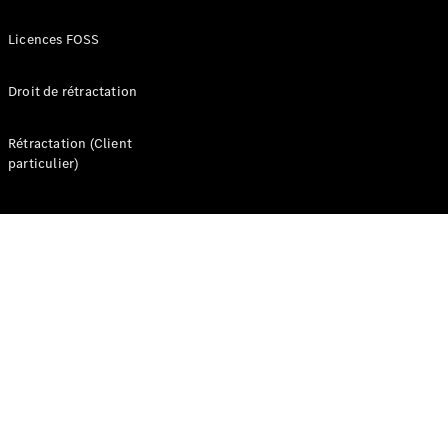
Seconde vie
des
Licences FOSS
batteries
Recharger
Droit de rétractation
votre
véhicule
Rétractation (Client
FAQ
particulier)
Rendez-
vous en
ligne
Assistance
Présentation
Assistance