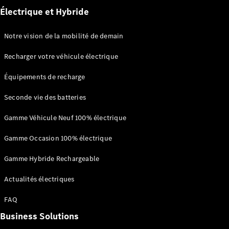
financement
Électrique et Hybride
Leasing et
crédit
Location
Notre vision de la mobilité de demain
courte
durée
Recharger votre véhicule électrique
Assurances
Offres
Équipements de recharge
Occasion
Certified
Seconde vie des batteries
Aides à
Gamme Véhicule Neuf 100% électrique
l’électromobilité
Gamme Occasion 100% électrique
Gamme Hybride Rechargeable
Actualités électriques
FAQ
Prime Coup
Business Solutions
de Pouce