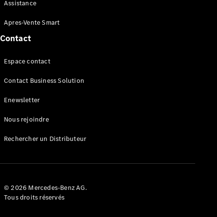
Maintenance
Assistance
Réparation
Mobile
Apres-Vente Smart
Service
Contact
Auto-
réparation
Espace contact
Contrat
Service
Contact Business Solution
Service
Select
Enewsletter
Garantie
Mobilo
Nous rejoindre
Pièces de
rechange
Rechercher un Distributeur
Jantes et
Pneus
Nos
solutions
de
© 2026 Mercedes-Benz AG.
recharge
Tous droits réservés