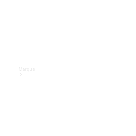
contact
Marque
Mercedes-
Benz
France