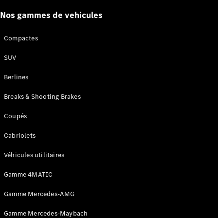
Certified
Services
Nos gammes de vehicules
Technologies
Compactes
Nos
SUV
solutions de
financement
Berlines
Breaks & Shooting Brakes
Coupés
Cabriolets
Véhicules utilitaires
Gamme 4MATIC
Découvrez
Gamme Mercedes-AMG
nos
solutions de
Gamme Mercedes-Maybach