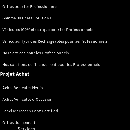
Score
Offres pour les Professionnels
environnemental
Certificats
Gamme Business Solutions
d’économies
d’énergie
Véhicules 100% électrique pour les Professionnels
Nos
systèmes
Véhicules Hybrides Rechargeables pour les Professionnels
avancés
d'aide à la
Nos Services pour les Professionnels
conduite
Brochures
Nos solutions de financement pour les Professionnels
véhicules
Projet Achat
Achat Véhicules Neufs
Achat Véhicules d'Occasion
Label Mercedes-Benz Certified
Offres du moment
Services