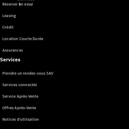
Réserver un essai
Leasing
Crédit
Location Courte Durée
Tous les
Assurances
Services
Entretien
Services
et
réparations
Prendre un rendez-vous SAV
Services connectés
Service Après-Vente
Offres Après-Vente
Notices d'utilisation