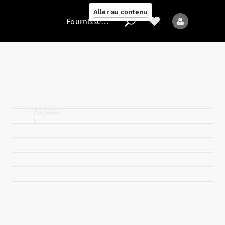
Aller au contenu
Fournisseur / Protection des données
Fournisseur /
Protection des
données
Modèles
Tous les modèles
Nouveaux modèles