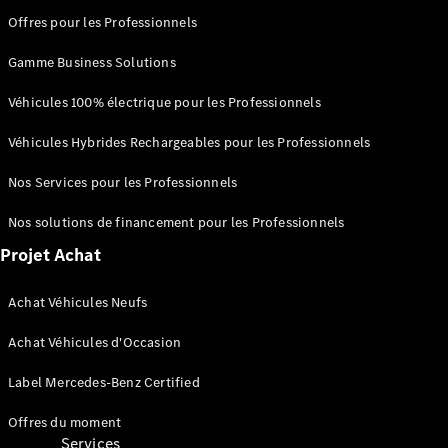
Score
Offres pour les Professionnels
environnemental
Certificats
Gamme Business Solutions
d’économies
d’énergie
Véhicules 100% électrique pour les Professionnels
Nos
systèmes
Véhicules Hybrides Rechargeables pour les Professionnels
avancés
d'aide à la
Nos Services pour les Professionnels
conduite
Brochures
Nos solutions de financement pour les Professionnels
véhicules
Projet Achat
Achat Véhicules Neufs
Achat Véhicules d'Occasion
Label Mercedes-Benz Certified
Offres du moment
Services