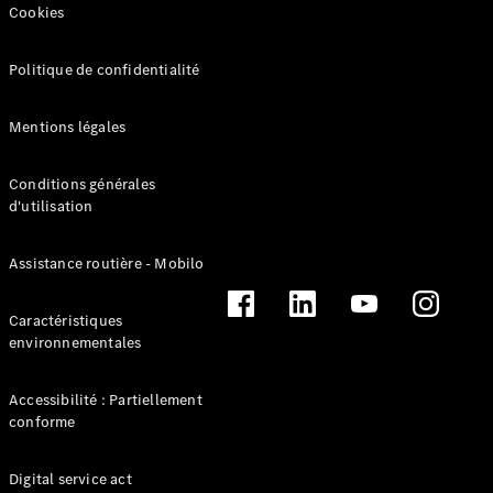
Cookies
Politique de confidentialité
Mentions légales
Conditions générales
d'utilisation
Solutions
de recharge
L’Électromobilité
Assistance routière - Mobilo
selon Mercedes-
Benz
Caractéristiques
Gamme
environnementales
100%
électrique
Gamme
Accessibilité : Partiellement
Hybride
conforme
Rechargeable
Équipements
Digital service act
de recharge