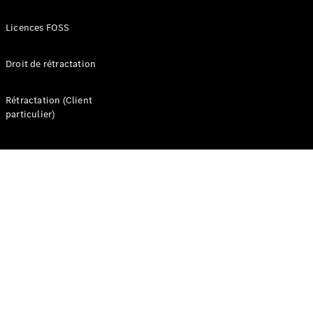
Seconde vie
des
Licences FOSS
batteries
Recharger
Droit de rétractation
votre
véhicule
Rétractation (Client
FAQ
particulier)
Rendez-
vous en
ligne
Assistance
Présentation
Assistance