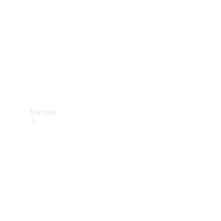
contact
Marque
Mercedes-
Benz
France