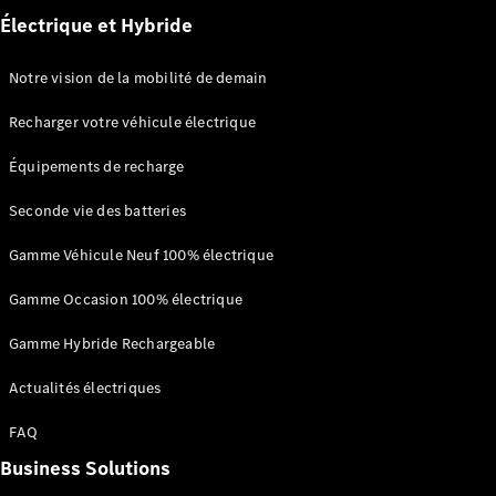
financement
Électrique et Hybride
Leasing et
crédit
Location
Notre vision de la mobilité de demain
courte
durée
Recharger votre véhicule électrique
Assurances
Offres
Équipements de recharge
Occasion
Certified
Seconde vie des batteries
Aides à
Gamme Véhicule Neuf 100% électrique
l’électromobilité
Gamme Occasion 100% électrique
Gamme Hybride Rechargeable
Actualités électriques
FAQ
Prime Coup
Business Solutions
de Pouce