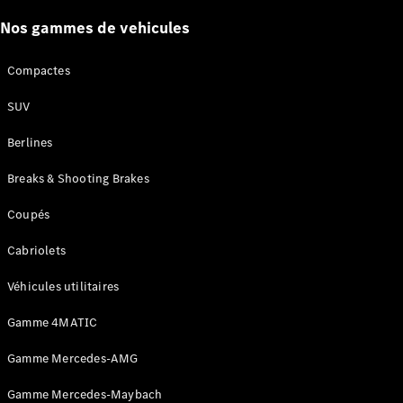
Certified
Services
Nos gammes de vehicules
Technologies
Compactes
Nos
SUV
solutions de
financement
Berlines
Breaks & Shooting Brakes
Coupés
Cabriolets
Véhicules utilitaires
Gamme 4MATIC
Découvrez
Gamme Mercedes-AMG
nos
solutions de
Gamme Mercedes-Maybach