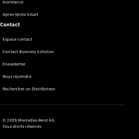
Maintenance
Assistance
Réparation
Mobile
Apres-Vente Smart
Service
Contact
Auto-
réparation
Espace contact
Contrat
Service
Contact Business Solution
Service
Select
Enewsletter
Garantie
Mobilo
Nous rejoindre
Pièces de
rechange
Rechercher un Distributeur
Jantes et
Pneus
Nos
solutions
de
© 2026 Mercedes-Benz AG.
recharge
Tous droits réservés