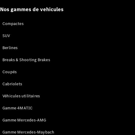
Certified
Services
Nos gammes de vehicules
Technologies
Compactes
Nos
SUV
solutions de
financement
Berlines
Breaks & Shooting Brakes
Coupés
Cabriolets
Véhicules utilitaires
Gamme 4MATIC
Découvrez
Gamme Mercedes-AMG
nos
solutions de
Gamme Mercedes-Maybach