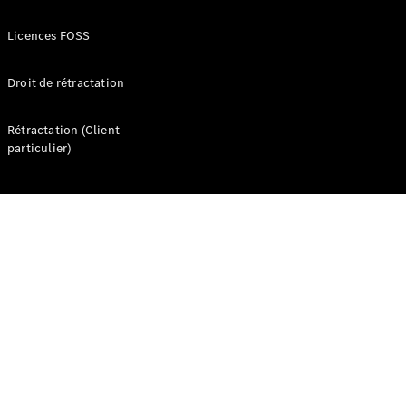
Seconde vie
des
Licences FOSS
batteries
Recharger
Droit de rétractation
votre
véhicule
Rétractation (Client
FAQ
particulier)
Rendez-
vous en
ligne
Assistance
Présentation
Assistance