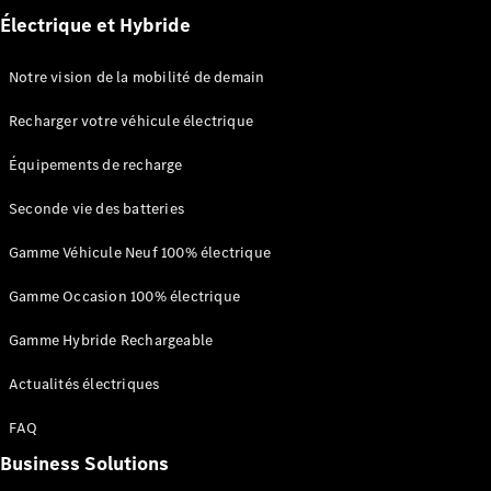
financement
Électrique et Hybride
Leasing et
crédit
Location
Notre vision de la mobilité de demain
courte
durée
Recharger votre véhicule électrique
Assurances
Offres
Équipements de recharge
Occasion
Certified
Seconde vie des batteries
Aides à
Gamme Véhicule Neuf 100% électrique
l’électromobilité
Gamme Occasion 100% électrique
Gamme Hybride Rechargeable
Actualités électriques
FAQ
Prime Coup
Business Solutions
de Pouce