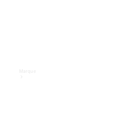
contact
Marque
Mercedes-
Benz
France