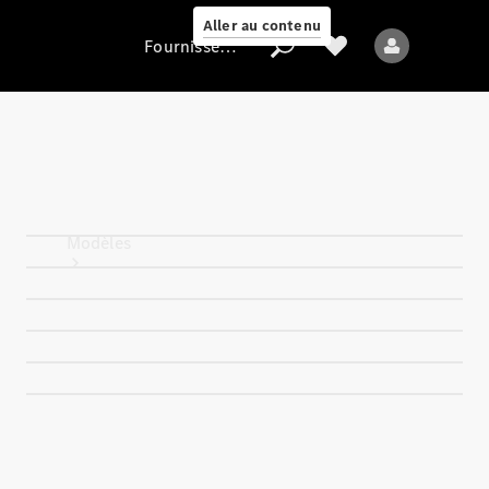
Aller au contenu
Fournisseur / Protection des données
Fournisseur /
Protection des
données
Modèles
Tous les modèles
Nouveaux modèles