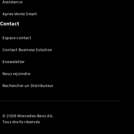
Maintenance
Assistance
Réparation
Mobile
Apres-Vente Smart
Service
Contact
Auto-
réparation
Espace contact
Contrat
Service
Contact Business Solution
Service
Select
Enewsletter
Garantie
Mobilo
Nous rejoindre
Pièces de
rechange
Rechercher un Distributeur
Jantes et
Pneus
Nos
solutions
de
© 2026 Mercedes-Benz AG.
recharge
Tous droits réservés