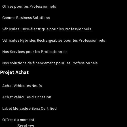
Score
Offres pour les Professionnels
environnemental
Certificats
Gamme Business Solutions
d’économies
d’énergie
Véhicules 100% électrique pour les Professionnels
Nos
systèmes
Véhicules Hybrides Rechargeables pour les Professionnels
avancés
d'aide à la
Nos Services pour les Professionnels
conduite
Brochures
Nos solutions de financement pour les Professionnels
véhicules
Projet Achat
Achat Véhicules Neufs
Achat Véhicules d'Occasion
Label Mercedes-Benz Certified
Offres du moment
Services