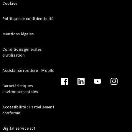
Cookies
Politique de confidentialité
Mentions légales
Conditions générales
d'utilisation
Solutions
de recharge
L’Électromobilité
Assistance routière - Mobilo
selon Mercedes-
Benz
Caractéristiques
Gamme
environnementales
100%
électrique
Gamme
Accessibilité : Partiellement
Hybride
conforme
Rechargeable
Équipements
Digital service act
de recharge