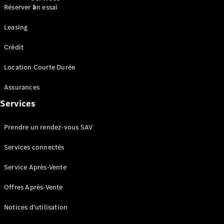
Réserver un essai
Leasing
Crédit
Location Courte Durée
Tous les
Assurances
Services
Entretien
Services
et
réparations
Prendre un rendez-vous SAV
Services connectés
Service Après-Vente
Offres Après-Vente
Notices d'utilisation