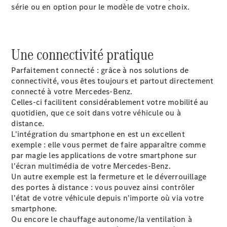
Portes
série ou en option pour le modèle de votre choix.
Trouvez un
véhicule
Une connectivité pratique
neuf en
stock
Parfaitement connecté : grâce à nos solutions de
Configurez
connectivité, vous êtes toujours et partout directement
votre
connecté à votre Mercedes-Benz.
véhicule
Celles-ci facilitent considérablement votre mobilité au
Cabriolets/Roadsters
quotidien, que ce soit dans votre véhicule ou à
distance.
L'intégration du smartphone en est un excellent
exemple : elle vous permet de faire apparaître comme
par magie les applications de votre smartphone sur
l'écran multimédia de votre Mercedes-Benz.
Tous les
Un autre exemple est la fermeture et le déverrouillage
Cabriolets/Roadsters
des portes à distance : vous pouvez ainsi contrôler
CLE
l'état de votre véhicule depuis n'importe où via votre
Cabriolet
smartphone.
Mercedes-
Ou encore le chauffage autonome/la ventilation à