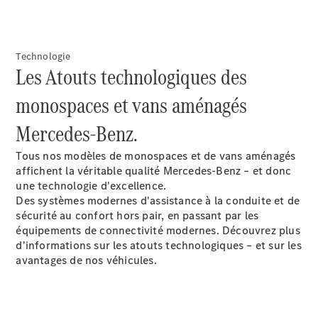
Trouvez un
véhicule
Technologie
neuf en
Les Atouts technologiques des
stock
Configurez
monospaces et vans aménagés
votre
véhicule
Mercedes-Benz.
Compactes
Tous nos modèles de monospaces et de vans aménagés
affichent la véritable qualité Mercedes-Benz – et donc
une technologie d'excellence.
Des systèmes modernes d'assistance à la conduite et de
sécurité au confort hors pair, en passant par les
équipements de connectivité modernes. Découvrez plus
Classe A
d'informations sur les atouts technologiques – et sur les
Compacte
avantages de nos véhicules.
Trouvez un
véhicule