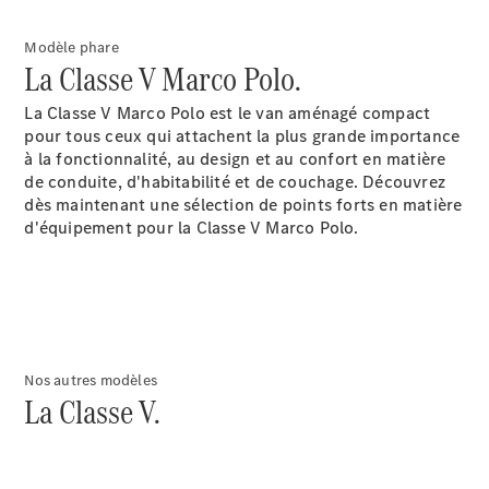
Modèle phare
La Classe V Marco Polo.
La Classe V Marco Polo est le van aménagé compact
pour tous ceux qui attachent la plus grande importance
Tous les
à la fonctionnalité, au design et au confort en matière
Breaks
de conduite, d'habitabilité et de couchage. Découvrez
CLA
dès maintenant une sélection de points forts en matière
Shooting
Nouveau
Électrique
d'équipement pour la Classe V Marco Polo.
Brake
CLA
Shooting
Nouveau
Brake
Classe C
Break
Classe C
Nos autres modèles
All-Terrain
La Classe V.
Classe E
Break
Classe E All-
Terrain