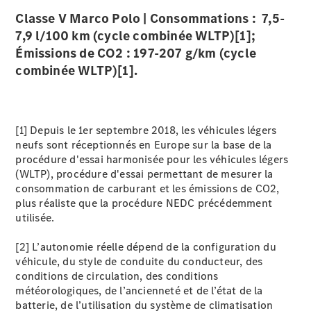
Marco Polo
Classe V Marco Polo | Consommations : 7,5-
7,9 l/100 km (cycle combinée WLTP)[1];
Trouvez un
Émissions de CO2 : 197-207 g/km (cycle
véhicule
neuf en
combinée WLTP)[1].
stock
Configurez
votre
véhicule
[1] Depuis le 1er septembre 2018, les véhicules légers
neufs sont réceptionnés en Europe sur la base de la
procédure d'essai harmonisée pour les véhicules légers
Véhicules utilitaires légers
(WLTP), procédure d'essai permettant de mesurer la
consommation de carburant et les émissions de CO2,
Trouvez un véhicule neuf en stock
plus réaliste que la procédure NEDC précédemment
Configurez votre véhicule
utilisée.
[2] L’autonomie réelle dépend de la configuration du
véhicule, du style de conduite du conducteur, des
conditions de circulation, des conditions
météorologiques, de l’ancienneté et de l’état de la
batterie, de l’utilisation du système de climatisation