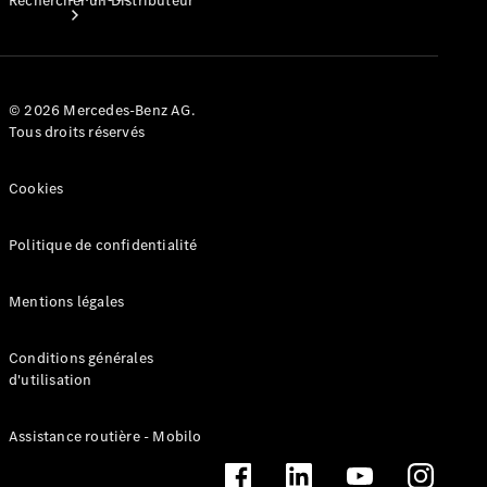
Rechercher un Distributeur
© 2026 Mercedes-Benz AG.
Tous droits réservés
Tous les
Cookies
Services
Entretien
et
Politique de confidentialité
réparations
Mentions légales
Conditions générales
d'utilisation
Assistance routière - Mobilo