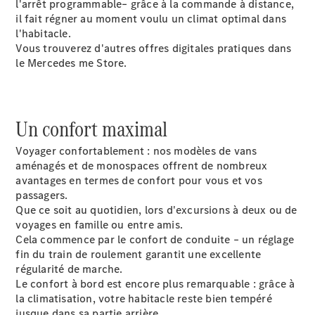
AMG SL
l'arrêt programmable– grâce à la commande à distance,
Roadster
il fait régner au moment voulu un climat optimal dans
Mercedes-
l'habitacle.
Maybach SL
Vous trouverez d'autres offres digitales pratiques dans
Monogram
le Mercedes me Store.
Series
Trouvez un
Un confort maximal
véhicule
neuf en
Voyager confortablement : nos modèles de vans
stock
aménagés et de monospaces offrent de nombreux
Configurez
avantages en termes de confort pour vous et vos
votre
passagers.
véhicule
Que ce soit au quotidien, lors d'excursions à deux ou de
Grande Limousine
voyages en famille ou entre amis.
Cela commence par le confort de conduite – un réglage
fin du train de roulement garantit une excellente
régularité de marche.
Le confort à bord est encore plus remarquable : grâce à
la climatisation, votre habitacle reste bien tempéré
jusque dans sa partie arrière.