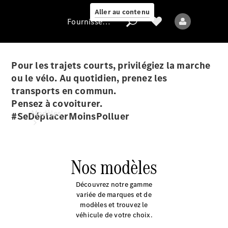
Aller au contenu
Fournisseur / Protection des données
Pour les trajets courts, privilégiez la marche
ou le vélo. Au quotidien, prenez les
Fournisseur /
transports en commun.
Protection des
Pensez à covoiturer.
données
Modèles
#SeDéplacerMoinsPolluer
Nos modèles
Découvrez notre gamme
Tous les modèles
variée de marques et de
modèles et trouvez le
Nouveaux modèles
véhicule de votre choix.