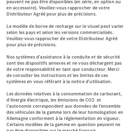
peuvent ne pas être disponibles (en série, en option ou
d’occasion
en accessoire). Veuillez-vous rapprocher de votre
Distributeur Agréé pour plus de précisions.
Offres
Le modèle de borne de recharge sur le visuel peut varier
véhicules
selon les pays et selon les versions commercialisés.
Mercedes
Veuillez-vous rapprocher de votre Distributeur Agréé
Configurateur
pour plus de précisions.
et prix
Réserver un
Nos systèmes d’assistance à la conduite et de sécurité
essai
sont des dispositifs annexes et ne vous déchargent pas
de votre responsabilité en tant que conducteur. Merci
Gamme
de consulter les instructions et les limites de ces
Entreprise
systèmes en vous référant à la notice d’utilisation.
: Business
Solutions
Les données relatives à la consommation de carburant,
d'énergie électrique, les émissions de CO2 et
l’autonomie correspondent aux données de l’ensemble
des véhicules de la gamme lors de leur homologation en
Allemagne conforment à la réglementation en vigueur.
Certains modèles de la gamme en question peuvent ne
pas être disponibles sur le marché français.