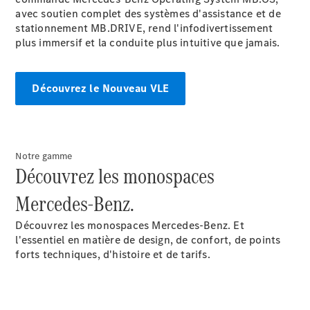
GLE
Nouveau
avec soutien complet des systèmes d'assistance et de
GLE
stationnement MB.DRIVE, rend l'infodivertissement
Nouveau
Coupé
plus immersif et la conduite plus intuitive que jamais.
GLS
Nouveau
Mercedes-
Maybach
Nouveau
Découvrez le Nouveau VLE
GLS
Classe
Électrique
G
Classe G
Notre gamme
Découvrez les monospaces
Trouvez un
véhicule
Mercedes-Benz.
neuf en
stock
Découvrez les monospaces Mercedes-Benz. Et
Configurez
l'essentiel en matière de design, de confort, de points
votre
forts techniques, d'histoire et de tarifs.
véhicule
Breaks/Shooting Brakes