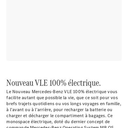
Tous les
SUVs
EQE
Électrique
SUV
EQS
Électrique
SUV
Mercedes-
Maybach
Électrique
EQS SUV
Nouveau VLE 100% électrique.
GLA
GLA
Nouveau
Le Nouveau Mercedes-Benz VLE 100% électrique vous
GLA
Nouveau
Électrique
facilite autant que possible la vie, que ce soit pour vos
GLB
Nouveau
Électrique
brefs trajets quotidiens ou vos longs voyages en famille,
GLB
Nouveau
à l'avant ou à l'arrière, pour recharger la batterie ou
GLC
Nouveau
Électrique
charger et décharger le compartiment à bagages. Ce
GLC
monospace électrique, doté du dernier concept de
GLC Coupé
commande Mercedes-Benz Operating System MB.OS,