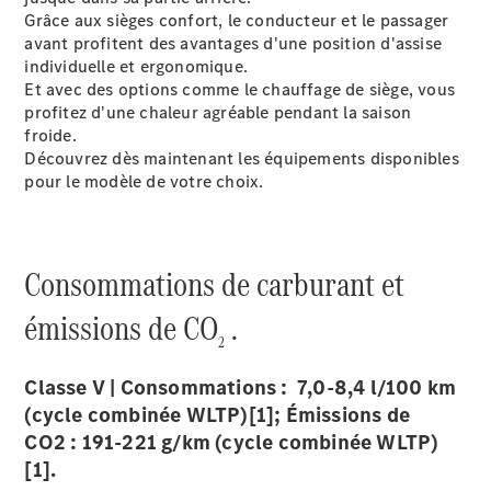
Grâce aux sièges confort, le conducteur et le passager
avant profitent des avantages d'une position d'assise
VLE
Nouveau
Électrique
individuelle et ergonomique.
Et avec des options comme le chauffage de siège, vous
Trouvez un
profitez d'une chaleur agréable pendant la saison
véhicule
froide.
neuf en
Découvrez dès maintenant les équipements disponibles
stock
pour le modèle de votre choix.
Configurez
votre
véhicule
Monospaces
Consommations de carburant et
émissions de CO
.
2
Classe V | Consommations : 7,0-8,4 l/100 km
(cycle combinée WLTP)[1]; Émissions de
Tous les
CO2 : 191-221 g/km (cycle combinée WLTP)
Monospaces
[1].
Classe V