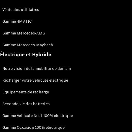
Véhicules utilitaires
Gamme 4MATIC
Gamme Mercedes-AMG
Gamme Mercedes-Maybach
Véhicules
d'occasion
Électrique et Hybride
garantis
Mercedes-
Notre vision de la mobilité de demain
Benz
Certified
Recharger votre véhicule électrique
Gamme
Occasion
Équipements de recharge
Gamme
Occasion
Seconde vie des batteries
100%
électrique
Gamme Véhicule Neuf 100% électrique
Garantie du
Gamme Occasion 100% électrique
label