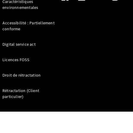
Maintenance
Caractéristiques
Réparation
environnementales
Mobile
Service
Accessibilité : Partiellement
Auto-
conforme
réparation
Contrat
Service
Digital service act
Service
Select
Licences FOSS
Garantie
Mobilo
Pièces de
Droit de rétractation
rechange
Jantes et
Rétractation (Client
Pneus
particulier)
Nos
solutions
de
recharge