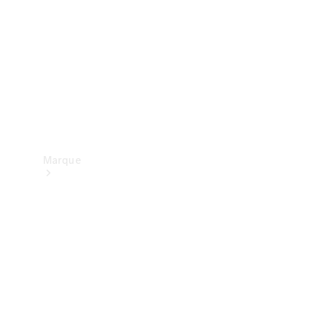
contact
Marque
Mercedes-
Benz
France