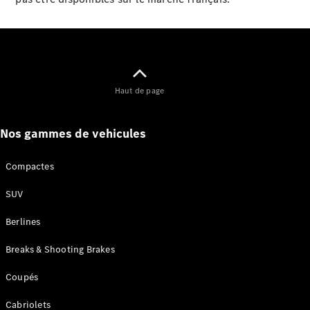
Haut de page
Présentation
Offres
Business
Nos gammes de vehicules
Solutions
Gamme
Compactes
100%
électrique
SUV
Gamme
Hybrides
Berlines
Rechargeables
Technologies
Breaks & Shooting Brakes
Services
Financement
Coupés
Gamme
Occasion
Cabriolets