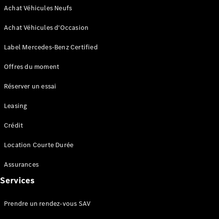
financement
Achat Véhicules Neufs
Leasing et
crédit
Achat Véhicules d'Occasion
Location
courte
Label Mercedes-Benz Certified
durée
Assurances
Offres du moment
Offres
Occasion
Réserver un essai
Certified
Aides à
Leasing
l’électromobilité
Crédit
Location Courte Durée
Assurances
Services
Prime Coup
Prendre un rendez-vous SAV
de Pouce