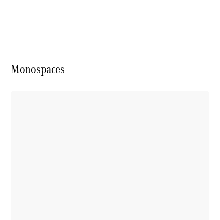
Modèles électriques
Modèles hybrides
Berlines
Monospaces
Toutes les
Berlines
CLA
Nouveau
Électrique
CLA
Nouveau
Classe C
Berline
Classe
C
Nouveau
Électrique
Berline
EQE
Électrique
Berline