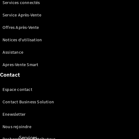
Score
Services connectés
environnemental
Certificats
Service Après-Vente
d’économies
d’énergie
Offres Après-Vente
Nos
Notices d'utilisation
systèmes
avancés
Assistance
d'aide à la
conduite
Apres-Vente Smart
Brochures
véhicules
Contact
Espace contact
Contact Business Solution
Enewsletter
Nous rejoindre
Services