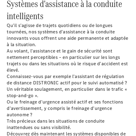
Systèmes d'assistance à la conduite
neuf en
stock
intelligents
Configurez
votre
Qu'il s'agisse de trajets quotidiens ou de longues
véhicule
tournées, nos systèmes d'assistance à la conduite
Coupés
innovants vous offrent une aide permanente et adaptée
à la situation.
Au volant, l'assistance et le gain de sécurité sont
nettement perceptibles – en particulier sur les longs
trajets ou dans les situations où le risque d'accident est
élevé.
Connaissez-vous par exemple l'assistant de régulation
Tous les
de distance DISTRONIC actif pour le suivi automatisé ?
Coupés
Un véritable soulagement, en particulier dans le trafic «
CLE Coupé
stop-and-go ».
Mercedes-
Ou le freinage d'urgence assisté actif et ses fonctions
AMG GT
d'avertissement, y compris le freinage d'urgence
Coupé
autonome ?
Mercedes-
Très précieux dans les situations de conduite
AMG GT
inattendues ou sans visibilité.
Nouveau
Électrique
Coupé 4
Découvrez dès maintenant les systèmes disponibles de