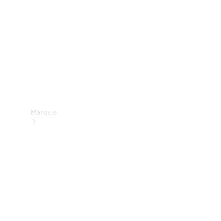
contact
Marque
Mercedes-
Benz
France