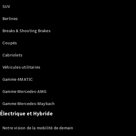
neuf en
SUV
stock
Configurez
Berlines
votre
véhicule
Breaks & Shooting Brakes
Coupés
Coupés
Cabriolets
Véhicules utilitaires
Tous les
Gamme 4MATIC
Coupés
Gamme Mercedes-AMG
CLE Coupé
Mercedes-
Gamme Mercedes-Maybach
AMG GT
Coupé
Électrique et Hybride
Mercedes-
AMG GT
Nouveau
Électrique
Notre vision de la mobilité de demain
Coupé 4