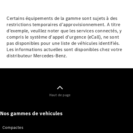
Trouvez un
Certains équipements de la gamme sont sujets à des
véhicule
restrictions temporaires d’approvisionnement. A titre
neuf en
d’exemple, veuillez noter que les services connectés, y
stock
compris le système d'appel d'urgence (eCall), ne sont
Configurez
pas disponibles pour une liste de véhicules identifiés.
votre
Les informations actuelles sont disponibles chez votre
véhicule
distributeur Mercedes-Benz.
Compactes
Haut de page
Classe A
Compacte
Nos gammes de vehicules
Trouvez un
Compactes
véhicule