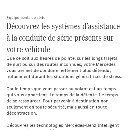
EQS
Nouveau
Électrique
Berline
Classe E
Equipements de série
Berline
Découvrez les systèmes d’assistance
Classe S
à la conduite de série présents sur
Classe S
Limousine
votre véhicule
Mercedes-
Maybach
Nouveau
Que ce soit aux heures de pointe, sur les longs trajets
Classe S
de nuit ou sur des routes inconnues, votre Mercedes
vous permet de conduire nettement plus détendu,
Trouvez un
notamment durant les situations génératrices de stress.
véhicule
neuf en
Car le temps que vous passez au volant est un temps
stock
qui vous appartient. Le temps de la détente. Le temps
Configurez
de se ressourcer. Pour parvenir à destination non
votre
seulement en toute sécurité, mais aussi en toute
véhicule
décontraction.
SUV
Découvrez les technologies Mercedes-Benz Intelligent