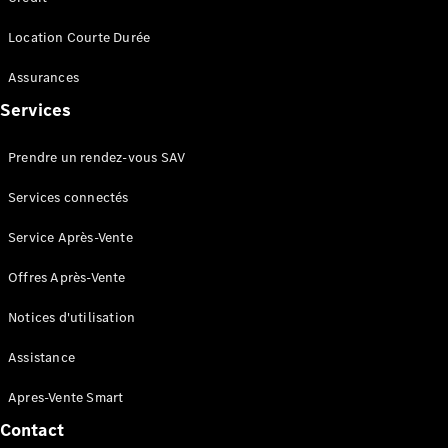
Location Courte Durée
VLE
Nouveau
Électrique
Assurances
Trouvez un
Services
véhicule
neuf en
stock
Prendre un rendez-vous SAV
Configurez
Services connectés
votre
véhicule
Service Après-Vente
Monospaces
Offres Après-Vente
Notices d'utilisation
Assistance
Tous les
Apres-Vente Smart
Monospaces
Classe V
Contact