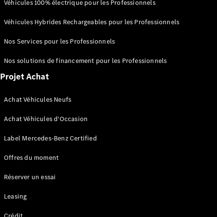
AMG SL
Véhicules 100% électrique pour les Professionnels
Roadster
Véhicules Hybrides Rechargeables pour les Professionnels
Mercedes-
Maybach SL
Nos Services pour les Professionnels
Monogram
Series
Nos solutions de financement pour les Professionnels
Projet Achat
Trouvez un
véhicule
neuf en
Achat Véhicules Neufs
stock
Achat Véhicules d'Occasion
Configurez
votre
Label Mercedes-Benz Certified
véhicule
Grande Limousine
Offres du moment
Réserver un essai
Leasing
Crédit