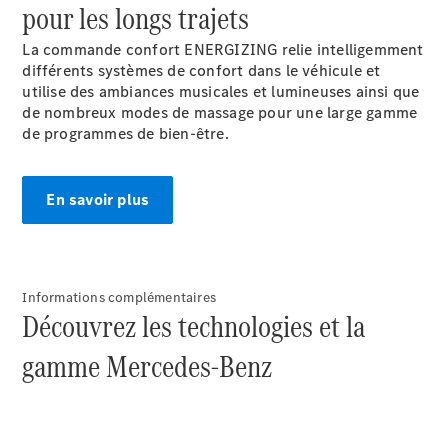
pour les longs trajets
La commande confort ENERGIZING relie intelligemment
différents systèmes de confort dans le véhicule et
utilise des ambiances musicales et lumineuses ainsi que
de nombreux modes de massage pour une large gamme
Tous les
de programmes de bien-être.
Breaks
CLA
Shooting
Nouveau
Électrique
En savoir plus
Brake
CLA
Shooting
Nouveau
Brake
Classe C
Informations complémentaires
Découvrez les technologies et la
Break
Classe C
gamme Mercedes-Benz
All-Terrain
Classe E
Break
Classe E All-
Terrain