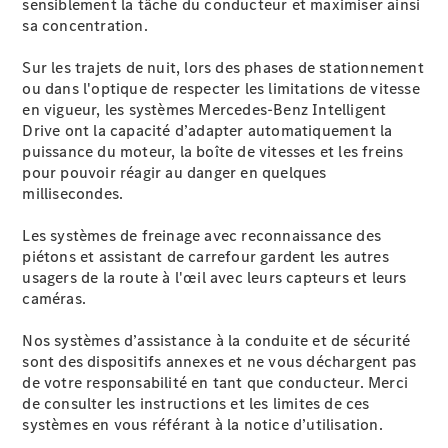
sensiblement la tâche du conducteur et maximiser ainsi
Modèles électriques
sa concentration.
Modèles hybrides
Sur les trajets de nuit, lors des phases de stationnement
Berlines
ou dans l'optique de respecter les limitations de vitesse
en vigueur, les systèmes Mercedes-Benz Intelligent
Drive ont la capacité d’adapter automatiquement la
puissance du moteur, la boîte de vitesses et les freins
pour pouvoir réagir au danger en quelques
millisecondes.
Toutes les
Les systèmes de freinage avec reconnaissance des
Berlines
piétons et assistant de carrefour gardent les autres
CLA
Nouveau
Électrique
usagers de la route à l'œil avec leurs capteurs et leurs
CLA
Nouveau
caméras.
Classe C
Berline
Nos systèmes d’assistance à la conduite et de sécurité
Classe
sont des dispositifs annexes et ne vous déchargent pas
C
Nouveau
Électrique
de votre responsabilité en tant que conducteur. Merci
Berline
de consulter les instructions et les limites de ces
EQE
systèmes en vous référant à la notice d’utilisation.
Électrique
Berline