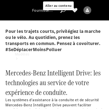
Aller au contenu
Fournisseur / Protection des données
Pour les trajets courts, privilégiez la marche
ou le vélo. Au quotidien, prenez les
Fournisseur /
transports en commun. Pensez à covoiturer.
Protection des
#SeDéplacerMoinsPolluer
données
Modèles
Mercedes-Benz Intelligent Drive: les
technologies au service de votre
expérience de conduite.
Tous les modèles
Nouveaux modèles
Les systèmes d’assistance à la conduite et de sécurité
Mercedes-Benz Intelligent Drive peuvent faciliter