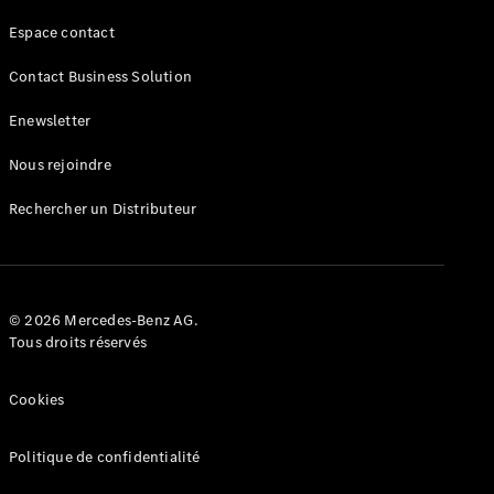
Marco Polo
Espace contact
Trouvez un
Contact Business Solution
véhicule
neuf en
Enewsletter
stock
Configurez
Nous rejoindre
votre
véhicule
Rechercher un Distributeur
Véhicules utilitaires légers
Trouvez un véhicule neuf en stock
© 2026 Mercedes-Benz AG.
Configurez votre véhicule
Tous droits réservés
Cookies
Politique de confidentialité