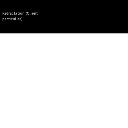
d’occasion
Rétractation (Client
particulier)
Offres
véhicules
Mercedes
Configurateur
et prix
Réserver un
essai
Gamme
Entreprise
: Business
Solutions