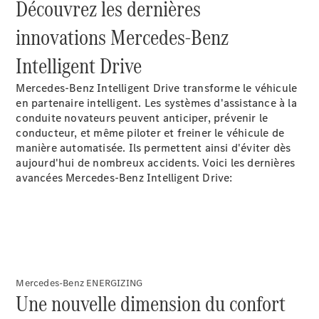
Découvrez les dernières
GLE
Nouveau
GLE
innovations Mercedes-Benz
Nouveau
Coupé
GLS
Nouveau
Intelligent Drive
Mercedes-
Maybach
Nouveau
Mercedes-Benz Intelligent Drive transforme le véhicule
GLS
en partenaire intelligent. Les systèmes d'assistance à la
Classe
conduite novateurs peuvent anticiper, prévenir le
Électrique
G
conducteur, et même piloter et freiner le véhicule de
Classe G
manière automatisée. Ils permettent ainsi d'éviter dès
aujourd'hui de nombreux accidents. Voici les dernières
avancées Mercedes-Benz Intelligent Drive:
Trouvez un
véhicule
neuf en
stock
Configurez
votre
véhicule
Mercedes-Benz ENERGIZING
Breaks/Shooting Brakes
Une nouvelle dimension du confort