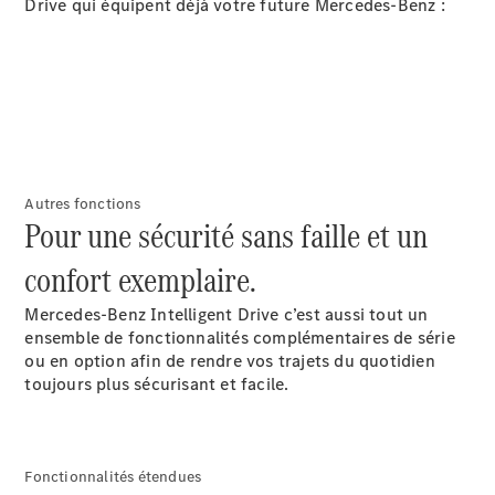
Drive qui équipent déjà votre future Mercedes-Benz :
Tous les
SUVs
EQE
Électrique
SUV
EQS
Autres fonctions
Électrique
Pour une sécurité sans faille et un
SUV
Mercedes-
confort exemplaire.
Maybach
Électrique
EQS SUV
Mercedes-Benz Intelligent Drive c’est aussi tout un
GLA
ensemble de fonctionnalités complémentaires de série
GLA
Nouveau
ou en option afin de rendre vos trajets du quotidien
GLA
Nouveau
Électrique
toujours plus sécurisant et facile.
GLB
Nouveau
Électrique
GLB
Nouveau
GLC
Nouveau
Électrique
GLC
Fonctionnalités étendues
GLC Coupé