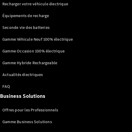
Portes
Recharger votre véhicule électrique
Équipements de recharge
Trouvez un
véhicule
Seconde vie des batteries
neuf en
stock
Gamme Véhicule Neuf 100% électrique
Configurez
votre
Gamme Occasion 100% électrique
véhicule
Cabriolets/Roadsters
Gamme Hybride Rechargeable
Actualités électriques
FAQ
Business Solutions
Tous les
Cabriolets/Roadsters
Offres pour les Professionnels
CLE
Cabriolet
Gamme Business Solutions
Mercedes-