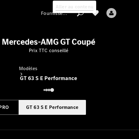
Aller au contenu
Fournisseur / Protection des données
Mercedes-AMG GT Coupé
Fournisseur /
Prix TTC conseillé
Protection des
données
Modèles
GT 63 S E Performance
 PRO
GT 63 S E Performance
Tous les modèles
Nouveaux modèles