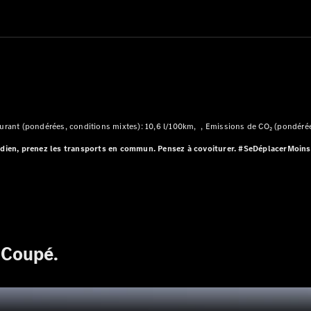
Modèles électriques
Modèles hybrides
Berlines
rant (pondérées, conditions mixtes): 10,6 l/100km
Emissions de CO₂ (pondérée
uotidien, prenez les transports en commun. Pensez à covoiturer. #SeDéplacerMoin
Toutes les
Berlines
CLA
Nouveau
Électrique
CLA
Nouveau
Classe C
Berline
Classe
 Coupé.
C
Nouveau
Électrique
Berline
EQE
Électrique
Berline