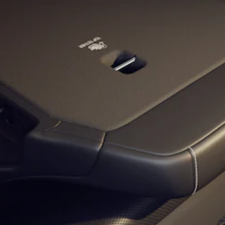
stock
Configurez
votre
véhicule
Coupés
Tous les
Coupés
CLE Coupé
Mercedes-
AMG GT
Coupé
Mercedes-
AMG GT
Nouveau
Électrique
Coupé 4
Portes