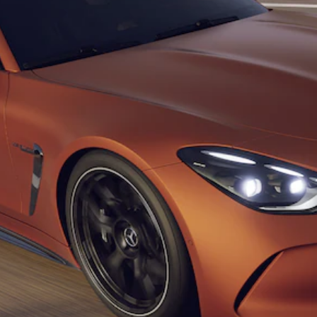
Tous les
SUVs
EQE
Électrique
SUV
EQS
Électrique
SUV
Mercedes-
Maybach
Électrique
EQS SUV
GLA
GLA
Nouveau
GLA
Nouveau
Électrique
GLB
Nouveau
Électrique
GLB
Nouveau
GLC
Nouveau
Électrique
GLC
GLC Coupé
GLE
Nouveau