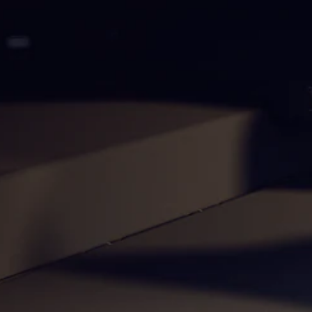
Trouvez un
véhicule
neuf en
stock
Configurez
votre
véhicule
Compactes
Classe A
Compacte
Trouvez un
véhicule
neuf en