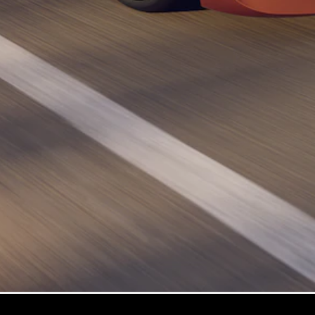
GLE
Nouveau
Coupé
GLS
Nouveau
Mercedes-
Maybach
Nouveau
GLS
Classe
Électrique
G
Classe G
Trouvez un
véhicule
neuf en
stock
Configurez
votre
véhicule
Breaks/Shooting Brakes