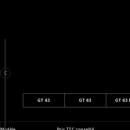
GT 43
GT 63
GT 63
Modèle
Prix TTC conseillé