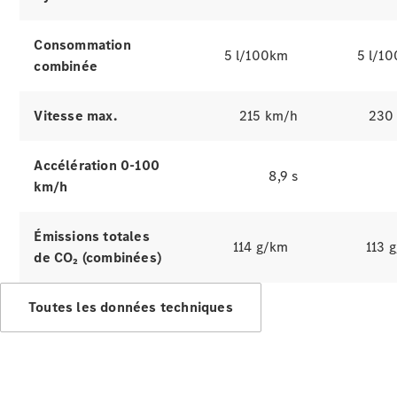
Consommation
5 l/100km
5 l/1
combinée
Vitesse max.
215 km/h
230
Présentation
Offres
Business
Accélération 0-100
8,9 s
Solutions
km/h
Gamme
100%
électrique
Émissions totales
114 g/km
113 
Gamme
de CO₂ (combinées)
Hybrides
Rechargeables
Toutes les données techniques
Technologies
Services
Financement
Gamme
Occasion