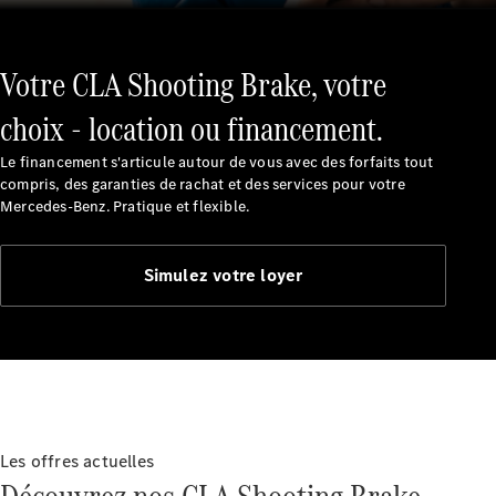
Certified
Services
Technologies
Votre CLA Shooting Brake, votre
Nos
choix - location ou financement.
solutions de
financement
Le financement s'articule autour de vous avec des forfaits tout
compris, des garanties de rachat et des services pour votre
Mercedes-Benz. Pratique et flexible.
Simulez votre loyer
Découvrez
nos
Les offres actuelles
solutions de