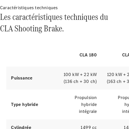
votre choix.
d’occasion
applications tierces telles que Spotify
Caractéristiques techniques
de manière aussi intuitive et
Les caractéristiques techniques du
confortable que d'habitude.
Offres
CLA Shooting Brake.
véhicules
Mercedes
Configurateur
et prix
Réserver un
CLA 180
CL
essai
Gamme
100 kW + 22 kW
120 kW + 
Puissance
Entreprise
(136 ch + 30 ch)
(163 ch + 
: Business
Solutions
Propulsion
Propu
Type hybride
hybride
hy
intégrale
int
Cylindrée
1 499 cc
1 