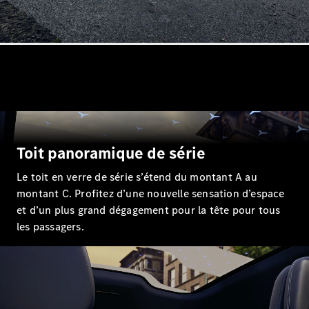
Tous les
SUVs
EQE
Électrique
SUV
EQS
Électrique
SUV
Toit panoramique de série
Mercedes-
Maybach
Électrique
Le toit en verre de série s’étend du montant A au
EQS SUV
montant C. Profitez d’une nouvelle sensation d’espace
GLA
et d’un plus grand dégagement pour la tête pour tous
GLA
Nouveau
les passagers.
GLA
Nouveau
Électrique
GLB
Nouveau
Électrique
GLB
Nouveau
GLC
Nouveau
Électrique
GLC
GLC Coupé