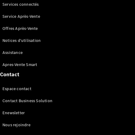
et
Services connectés
Collection
Service Après-Vente
Offres Après-Vente
Notices d'utilisation
Assistance
Apres-Vente Smart
Accessoires
Contact
Collection
Espace contact
Notices
d'utilisation
Contact Business Solution
Rappels
Après-Vente
Enewsletter
smart
Nous rejoindre
Espace