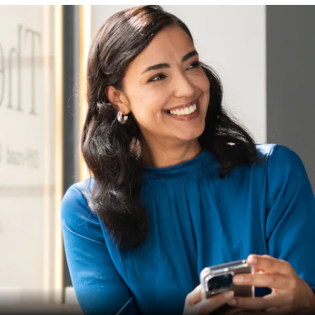
Véhicules
d'occasion
garantis
Mercedes-
Benz
Certified
Gamme
Occasion
Gamme
Occasion
100%
électrique
Garantie du
label