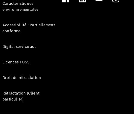
Caractéristiques
environnementales
Accessibilité : Partiellement
conforme
Digital service act
Nous
Licences FOSS
rejoindre
Espace
contact
Droit de rétractation
Informations
pratiques
Rétractation (Client
Qui
particulier)
sommes-
nous ?