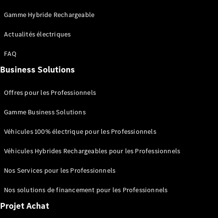
Seconde vie
Gamme Hybride Rechargeable
des
batteries
Actualités électriques
Recharger
votre
FAQ
véhicule
Business Solutions
FAQ
Offres pour les Professionnels
Rendez-
vous en
Gamme Business Solutions
ligne
Assistance
Véhicules 100% électrique pour les Professionnels
Véhicules Hybrides Rechargeables pour les Professionnels
Nos Services pour les Professionnels
Nos solutions de financement pour les Professionnels
Présentation
Projet Achat
Assistance