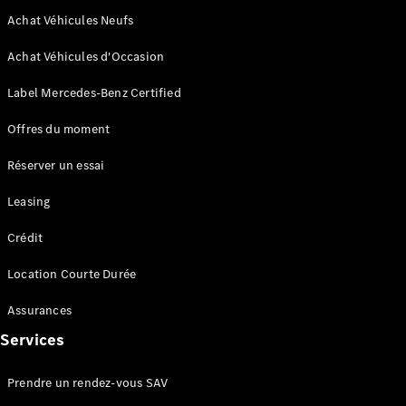
en cas de
panne
Achat Véhicules Neufs
Assistance
en cas de
Achat Véhicules d'Occasion
sinistre
Label Mercedes-Benz Certified
Déclaration
de sinistre
Offres du moment
en ligne
Services
Réserver un essai
connectés
Leasing
Crédit
Location Courte Durée
Assurances
Services
Services
connectés
FAQ
Prendre un rendez-vous SAV
Accessoires