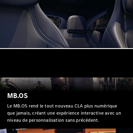
GLE
Nouveau
GLE
Nouveau
Coupé
GLS
Nouveau
Mercedes-
Maybach
Nouveau
GLS
Classe
Électrique
G
Classe G
Trouvez un
véhicule
neuf en
stock
MB.OS
Configurez
Le MB.OS rend le tout nouveau CLA plus numérique
votre
véhicule
que jamais, créant une expérience interactive avec un
Breaks/Shooting Brakes
niveau de personnalisation sans précédent.