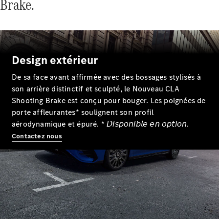
Brake.
EQS
Nouveau
Électrique
Berline
Classe E
Berline
Classe S
Design extérieur
Classe S
Limousine
De sa face avant affirmée avec des bossages stylisés à
Mercedes-
son arrière distinctif et sculpté, le Nouveau CLA
Maybach
Nouveau
Classe S
Shooting Brake est conçu pour bouger. Les poignées de
porte affleurantes* soulignent son profil
aérodynamique et épuré. * 𝘋𝘪𝘴𝘱𝘰𝘯𝘪𝘣𝘭𝘦 𝘦𝘯 𝘰𝘱𝘵𝘪𝘰𝘯.
Trouvez un
véhicule
Contactez nous
neuf en
stock
Configurez
votre
véhicule
SUV