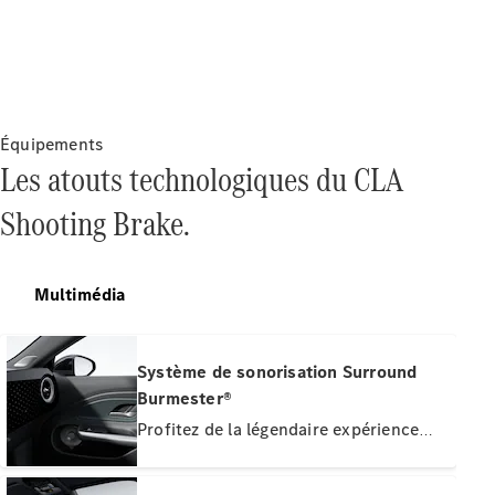
Marco Polo
Trouvez un
véhicule
neuf en
stock
Équipements
Configurez
Les atouts technologiques du CLA
votre
véhicule
Shooting Brake.
Véhicules utilitaires légers
Multimédia
Trouvez un véhicule neuf en stock
Configurez votre véhicule
Système de sonorisation Surround
Burmester®
Profitez de la légendaire expérience
audio 3D Burmester® – avec 16 haut-
parleurs et une puissance système de