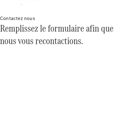
Contactez nous
Remplissez le formulaire afin que
nous vous recontactions.
Tous les
Services
Entretien
et
réparations