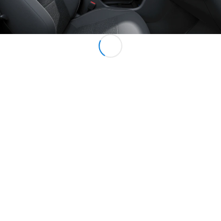
VLE
Nouveau
Électrique
Trouvez un
véhicule
neuf en
stock
Configurez
votre
véhicule
Monospaces
Tous les
Monospaces
Classe V