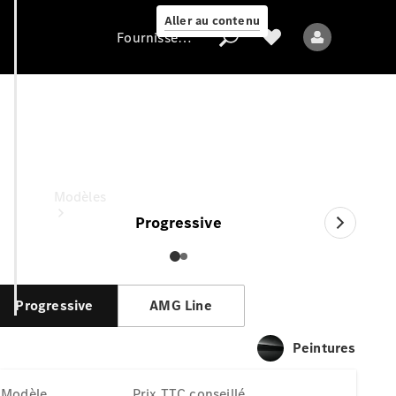
Aller au contenu
Fournisseur / Protection des données
CLA Shooting Brake
Fournisseur /
Prix TTC conseillé
Protection des
données
Modèles
Progressive
Progressive
AMG Line
Tous les modèles
Peintures
Nouveaux modèles
Modèle
Prix TTC conseillé