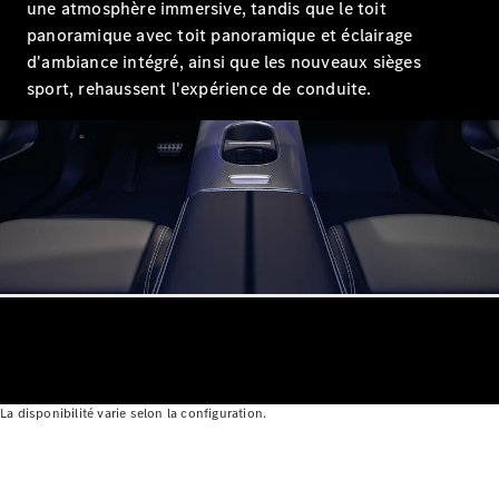
une atmosphère immersive, tandis que le toit
neuf en
panoramique avec toit panoramique et éclairage
stock
Configurez
d'ambiance intégré, ainsi que les nouveaux sièges
votre
sport, rehaussent l'expérience de conduite.
véhicule
Coupés
Tous les
Coupés
CLE Coupé
Mercedes-
AMG GT
Coupé
La disponibilité varie selon la configuration.
Mercedes-
AMG GT
Nouveau
Électrique
Coupé 4