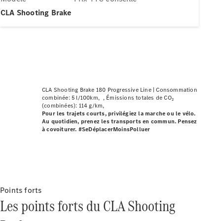
Modèles électriques
CLA Shooting Brake
Modèles hybrides
Berlines
CLA Shooting Brake 180 Progressive Line |
Consommation
combinée: 5 l/100km
Émissions totales de CO₂
(combinées): 114 g/km
Toutes les
Pour les trajets courts, privilégiez la marche ou le vélo.
Au quotidien, prenez les transports en commun. Pensez
Berlines
à covoiturer. #SeDéplacerMoinsPolluer
CLA
Nouveau
Électrique
CLA
Nouveau
Classe C
Berline
Classe
C
Nouveau
Électrique
Points forts
Berline
Les points forts du CLA Shooting
EQE
Électrique
Berline