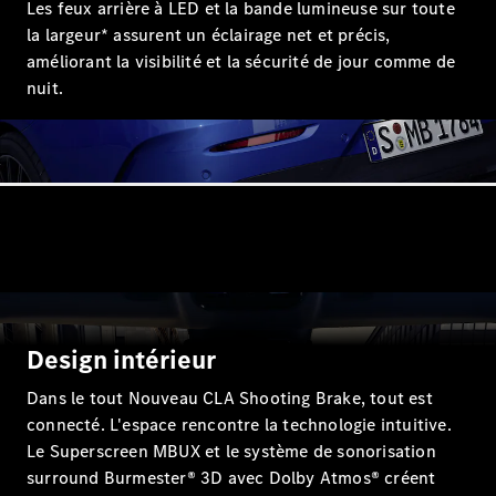
Les feux arrière à LED et la bande lumineuse sur toute
la largeur* assurent un éclairage net et précis,
Trouvez un
améliorant la visibilité et la sécurité de jour comme de
véhicule
nuit.
neuf en
stock
Configurez
votre
véhicule
Compactes
Design intérieur
Classe A
Dans le tout Nouveau CLA Shooting Brake, tout est
Compacte
connecté. L'espace rencontre la technologie intuitive.
Le Superscreen MBUX et le système de sonorisation
Trouvez un
surround Burmester® 3D avec Dolby Atmos® créent
véhicule