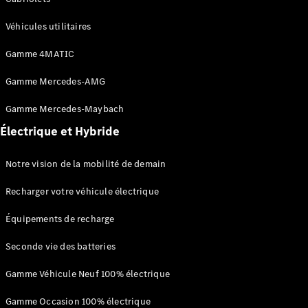
Véhicules utilitaires
Gamme 4MATIC
Gamme Mercedes-AMG
Gamme Mercedes-Maybach
Électrique et Hybride
Solutions
de recharge
L’Électromobilité
Notre vision de la mobilité de demain
selon Mercedes-
Benz
Recharger votre véhicule électrique
Gamme
100%
Équipements de recharge
électrique
Seconde vie des batteries
Gamme
Hybride
Gamme Véhicule Neuf 100% électrique
Rechargeable
Équipements
Gamme Occasion 100% électrique
de recharge