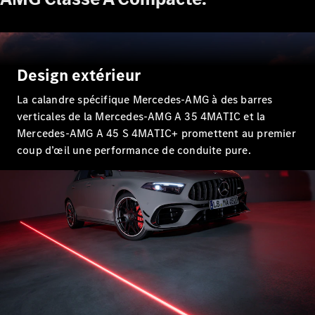
EQS
Nouveau
Électrique
Berline
Classe E
Berline
Classe S
Design extérieur
Classe S
Limousine
La calandre spécifique Mercedes-AMG à des barres
Mercedes-
verticales de la Mercedes-AMG A 35 4MATIC et la
Maybach
Nouveau
Mercedes-AMG A 45 S 4MATIC+ promettent au premier
Classe S
coup d’œil une performance de conduite pure.
Trouvez un
véhicule
neuf en
stock
Configurez
votre
véhicule
SUV