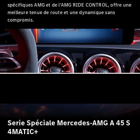
spécifiques AMG et de l'AMG RIDE CONTROL, offre une
Trouvez un
meilleure tenue de route et une dynamique sans
véhicule
compromis.
neuf en
stock
Configurez
votre
véhicule
Compactes
Classe A
Compacte
Serie Spéciale Mercedes-AMG A 45 S
Trouvez un
véhicule
4MATIC+
neuf en