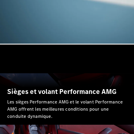
GLE
Nouveau
Coupé
GLS
Nouveau
Mercedes-
Maybach
Nouveau
GLS
Classe
Électrique
G
Classe G
Trouvez un
véhicule
neuf en
Sièges et volant Performance AMG
stock
Configurez
Les sièges Performance AMG et le volant Performance
votre
AMG offrent les meilleures conditions pour une
véhicule
Breaks/Shooting Brakes
conduite dynamique.