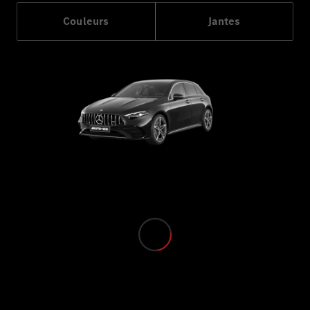
Trouvez un
Couleurs
Jantes
véhicule
neuf en
stock
Configurez
votre
véhicule
Cabriolets/Roadsters
Tous les
Cabriolets/Roadsters
CLE
Cabriolet
Mercedes-
AMG SL
Roadster