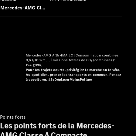
Modèles électriques
Modèles hybrides
Mercedes-AMG Classe A Compacte
Berlines
Mercedes-AMG A 35 4MATIC |
Consommation combinée:
8,6 l/100km
Émissions totales de CO₂ (combinées):
194 g/km
Toutes les
Pour les trajets courts, privilégiez la marche ou le vélo.
Berlines
Au quotidien, prenez les transports en commun. Pensez
CLA
à covoiturer. #SeDéplacerMoinsPolluer
Nouveau
Électrique
CLA
Nouveau
Classe C
Berline
Classe
C
Nouveau
Électrique
Points forts
Berline
Les points forts de la Mercedes-
EQE
Électrique
Berline
AMG Classe A Compacte.