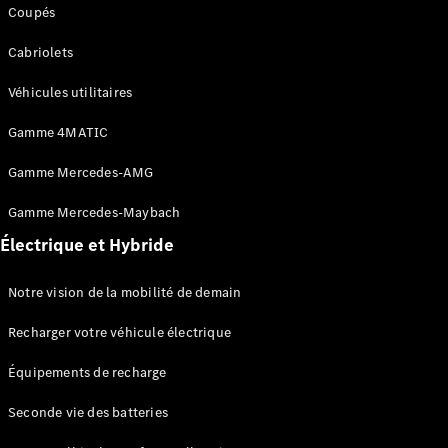
Coupés
Solutions
Cabriolets
de recharge
Véhicules utilitaires
L’Électromobilité
selon Mercedes-
Gamme 4MATIC
Benz
Gamme
Gamme Mercedes-AMG
100%
électrique
Gamme Mercedes-Maybach
Gamme
Hybride
Électrique et Hybride
Rechargeable
Équipements
Notre vision de la mobilité de demain
de recharge
Seconde vie
Recharger votre véhicule électrique
des
batteries
Équipements de recharge
Recharger
votre
Seconde vie des batteries
véhicule