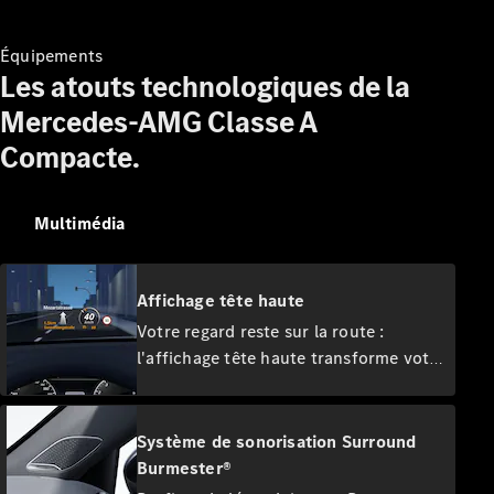
Trouvez un
véhicule
Équipements
neuf en
Les atouts technologiques de la
stock
Configurez
Mercedes-AMG Classe A
votre
Compacte.
véhicule
Véhicules utilitaires légers
Multimédia
Trouvez un véhicule neuf en stock
Configurez votre véhicule
Affichage tête haute
Votre regard reste sur la route :
l'affichage tête haute transforme votre
pare-brise en poste de conduite
numérique. Avec l'image virtuelle
couleur, vous avez toujours les
Système de sonorisation Surround
informations essentielles sous les yeux.
Burmester®
Votre attention peut se porter