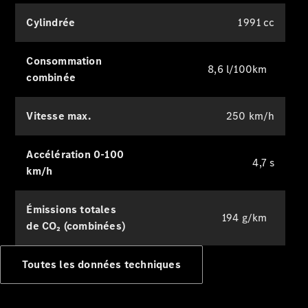
Cylindrée
1 991 cc
Présentation
Offres
Consommation
8,6 l/100km
Business
combinée
Solutions
Gamme
Vitesse max.
250 km/h
100%
électrique
Gamme
Accélération 0-100
Hybrides
4,7 s
km/h
Rechargeables
Technologies
Services
Émissions totales
194 g/km
Financement
de CO₂ (combinées)
Gamme
Occasion
Toutes les données techniques