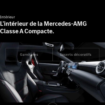
Mercedes-
Maybach SL
Monogram
Intérieur
Series
L’intérieur de la Mercedes-AMG
Classe A Compacte.
Trouvez un
véhicule
neuf en
stock
Configurez
Garnitures
Inserts décoratifs
votre
véhicule
Grande Limousine
VLE
Nouveau
Électrique