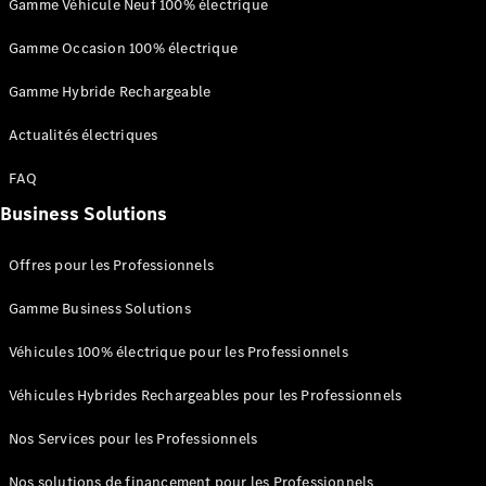
FAQ
Gamme Véhicule Neuf 100% électrique
Gamme Occasion 100% électrique
Rendez-
vous en
Gamme Hybride Rechargeable
ligne
Assistance
Actualités électriques
FAQ
Business Solutions
Offres pour les Professionnels
Présentation
Assistance
Gamme Business Solutions
en cas de
panne
Véhicules 100% électrique pour les Professionnels
Assistance
Véhicules Hybrides Rechargeables pour les Professionnels
en cas de
sinistre
Nos Services pour les Professionnels
Déclaration
de sinistre
Nos solutions de financement pour les Professionnels