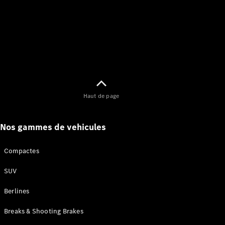
Contrat
Service
Service
Select
Garantie
Mobilo
Pièces de
rechange
Jantes et
Pneus
Haut de page
Nos
solutions
Nos gammes de vehicules
de
recharge
Compactes
SUV
Berlines
Breaks & Shooting Brakes