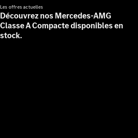
durée
Les offres actuelles
Assurances
Découvrez nos Mercedes-AMG
Offres
Occasion
Classe A Compacte disponibles en
Certified
stock.
Aides à
l’électromobilité
Prime Coup
de Pouce
Score
environnemental
Certificats
d’économies
d’énergie