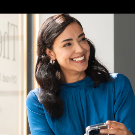
Véhicules
d'occasion
garantis
Mercedes-
Benz
Certified
Gamme
Occasion
Gamme
Occasion
100%
électrique
Garantie du
label
Certified
Services
Technologies