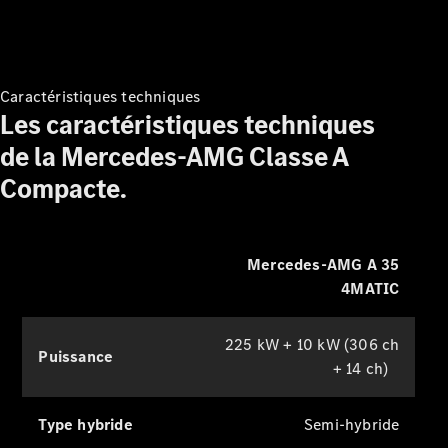
et rapidement.
Offres
véhicules
Mercedes
Configurateur
Caractéristiques techniques
et prix
Les caractéristiques techniques
Réserver un
essai
de la Mercedes-AMG Classe A
Compacte.
Gamme
Entreprise
: Business
Solutions
Mercedes-AMG A 35
4MATIC
225 kW + 10 kW (306 ch
Puissance
+ 14 ch)
Type hybride
Semi-hybride