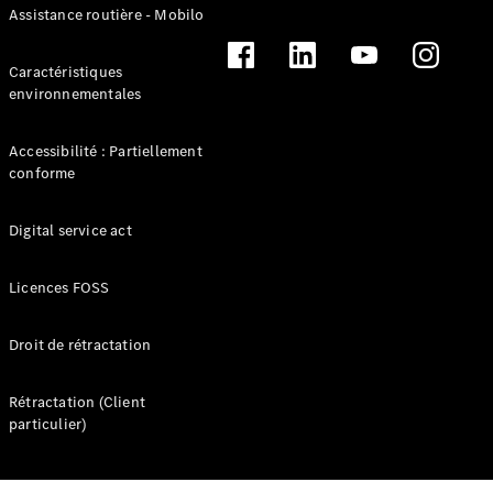
Nous
Assistance routière - Mobilo
rejoindre
Espace
Caractéristiques
contact
environnementales
Informations
pratiques
Qui
Accessibilité : Partiellement
sommes-
conforme
nous ?
Digital service act
Licences FOSS
Droit de rétractation
Rétractation (Client
Mercedes-
particulier)
Benz
Mercedes-
AMG