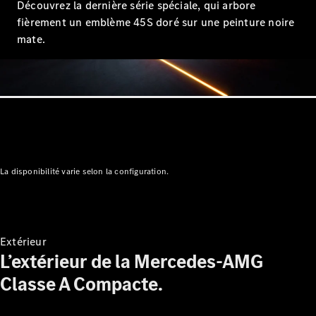
stock
Découvrez la dernière série spéciale, qui arbore
Configurez
fièrement un emblème 45S doré sur une peinture noire
votre
mate.
véhicule
Coupés
Tous les
La disponibilité varie selon la configuration.
Coupés
CLE Coupé
Mercedes-
AMG GT
Coupé
Extérieur
Mercedes-
L’extérieur de la Mercedes-AMG
AMG GT
Nouveau
Électrique
Classe A Compacte.
Coupé 4
Portes