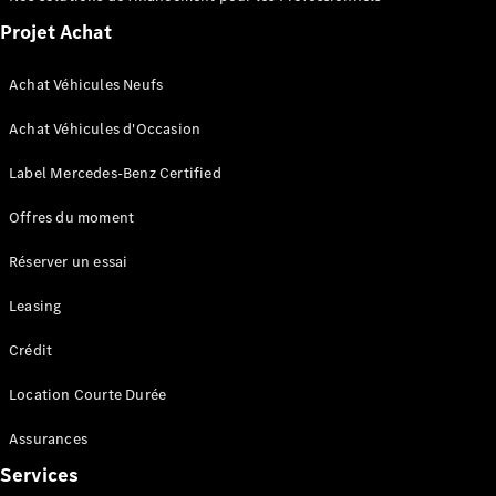
en ligne
Services
Projet Achat
connectés
Achat Véhicules Neufs
Achat Véhicules d'Occasion
Label Mercedes-Benz Certified
Offres du moment
Services
connectés
Réserver un essai
FAQ
Accessoires
Leasing
et
Crédit
Collection
Location Courte Durée
Assurances
Services