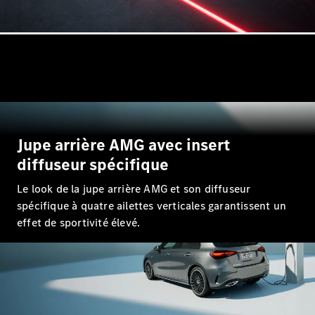
Tous les
SUVs
EQE
Électrique
SUV
EQS
Électrique
SUV
Jupe arrière AMG avec insert
Mercedes-
diffuseur spécifique
Maybach
Électrique
EQS SUV
Le look de la jupe arrière AMG et son diffuseur
GLA
spécifique à quatre ailettes verticales garantissent un
GLA
Nouveau
effet de sportivité élevé.
GLA
Nouveau
Électrique
GLB
Nouveau
Électrique
GLB
Nouveau
GLC
Nouveau
Électrique
GLC
GLC Coupé
GLE
Nouveau