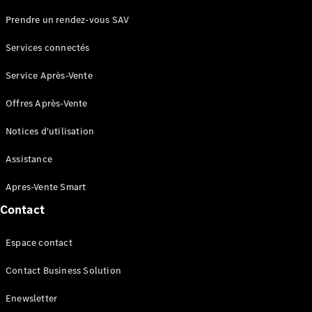
Prendre un rendez-vous SAV
Accessoires
Services connectés
Collection
Service Après-Vente
Notices
Offres Après-Vente
d'utilisation
Rappels
Notices d'utilisation
Après-Vente
smart
Assistance
Apres-Vente Smart
Espace
Contact
contact
Espace contact
Contact Business Solution
Enewsletter