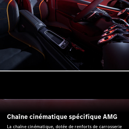
Tous les
Breaks
CLA
Shooting
Nouveau
Électrique
Brake
CLA
Shooting
Nouveau
Brake
Classe C
Break
Classe C
All-Terrain
Classe E
Break
Classe E All-
Chaîne cinématique spécifique AMG
Terrain
La chaîne cinématique, dotée de renforts de carrosserie