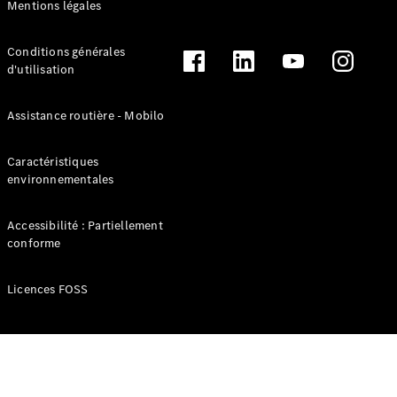
Électrique
Mentions légales
Cabine
simple
eSprinter
Conditions générales
Électrique
Plateau
d'utilisation
Configurez
Assistance routière - Mobilo
votre
véhicule
Caractéristiques
Trouvez un
environnementales
véhicule
neuf en
Accessibilité : Partiellement
stock
conforme
eVito
Licences FOSS
Tous les
eVito