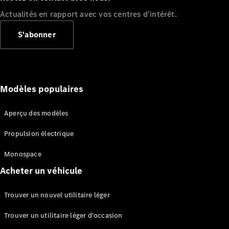
Actualités en rapport avec vos centres d’intérêt.
Sprinter
S'abonner
Modèles populaires
Tous les
Sprinter
Aperçu des modèles
Sprinter
Fourgon
Propulsion électrique
Sprinter
Tourer
Monospace
Sprinter
Acheter un véhicule
Châssis
Cabine
simple
Trouver un nouvel utilitaire léger
Sprinter
Châssis
Trouver un utilitaire léger d'occasion
Cabine