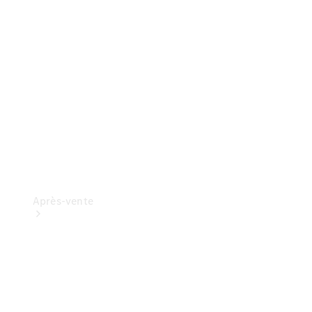
ProCenter
Recherchez
un
distributeur
Après-vente