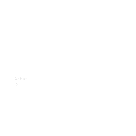
neuf en stock
Achat
Trouvez un
véhicule