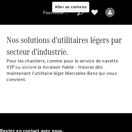
Aller au contenu
Fournisseur / Protection des données
Nos solutions d'utilitaires légers par
Fournisseur /
secteur d'industrie.
Protection des
données
Pour les chantiers, comme pour le service de navette
Modèles
VIP ou encore la livraison fiable - trouvez dès
maintenant l'utilitaire léger Mercedes-Benz qui vous
convient.
Tous les modèles
Modèles électriques
Restez en contact avec nous.