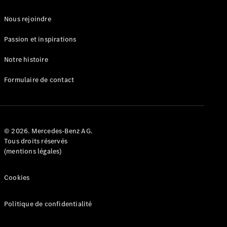
Nous rejoindre
Configurez
votre
Passion et inspirations
véhicule
Trouvez un
Notre histoire
véhicule
neuf en
Formulaire de contact
stock
eSprinter
© 2026. Mercedes-Benz AG.
Tous droits réservés
(mentions légales)
Tous les
Cookies
eSprinter
eSprinter
Électrique
Fourgon
Politique de confidentialité
eSprinter
Châssis