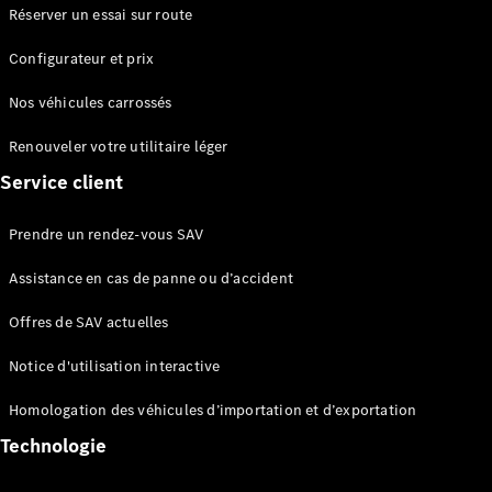
double
Réserver un essai sur route
Sprinter
Configurateur et prix
Plateau
Nos véhicules carrossés
Configurez
votre
Renouveler votre utilitaire léger
véhicule
Service client
Trouvez un
véhicule
Prendre un rendez-vous SAV
neuf en
stock
Assistance en cas de panne ou d’accident
Vito
Offres de SAV actuelles
Notice d'utilisation interactive
Homologation des véhicules d’importation et d’exportation
Tous les
Technologie
Vito
Vito