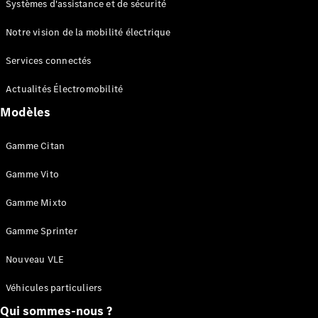
Systèmes d'assistance et de sécurité
Fourgon
Vito Mixto
Notre vision de la mobilité électrique
Vito Tourer
Services connectés
Configurez
Actualités Électromobilité
votre
véhicule
Modèles
Trouvez un
véhicule
Gamme Citan
neuf en
stock
Gamme Vito
Marco Polo
Gamme Mixto
Gamme Sprinter
Nouveau VLE
Véhicules particuliers
Qui sommes-nous ?
Marco Polo