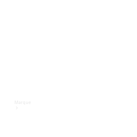
Recherche
de
réparateur
agréé
Restons en
contact
Marque