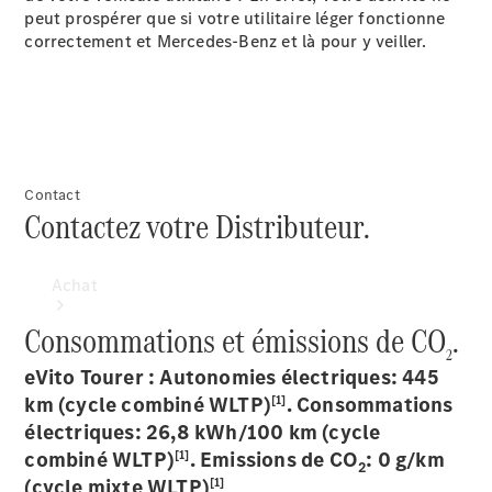
neuf en stock
peut prospérer que si votre utilitaire léger fonctionne
correctement et Mercedes-Benz et là pour y veiller.
Contact
Contactez votre Distributeur.
Achat
Consommations et émissions de CO
.
2
eVito Tourer : Autonomies électriques: 445
[1]
km (cycle combiné WLTP)
. Consommations
électriques: 26,8 kWh/100 km (cycle
[1]
combiné WLTP)
. Emissions de CO
: 0 g/km
Trouvez un
2
[1]
(cycle mixte WLTP)
véhicule