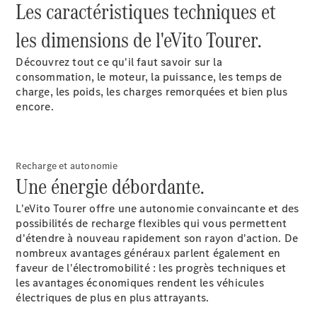
Les caractéristiques techniques et
Fourgon
Vito Mixto
les dimensions de l'eVito Tourer.
Vito Tourer
Découvrez tout ce qu'il faut savoir sur la
consommation, le moteur, la puissance, les temps de
Configurez
charge, les poids, les charges remorquées et bien plus
votre
encore.
véhicule
Trouvez un
véhicule
neuf en
Recharge et autonomie
stock
Une énergie débordante.
Marco Polo
L'eVito Tourer offre une autonomie convaincante et des
possibilités de recharge flexibles qui vous permettent
d'étendre à nouveau rapidement son rayon d'action. De
nombreux avantages généraux parlent également en
faveur de l'électromobilité : les progrès techniques et
les avantages économiques rendent les véhicules
électriques de plus en plus attrayants.
Marco Polo