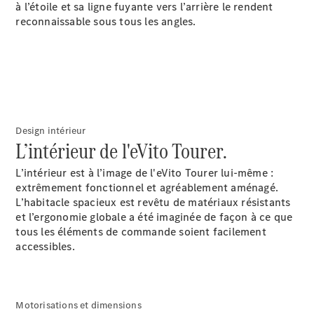
à l’étoile et sa ligne fuyante vers l’arrière le rendent
double
reconnaissable sous tous les angles.
Sprinter
Plateau
Configurez
votre
véhicule
Trouvez un
Design intérieur
véhicule
L’intérieur de l'eVito Tourer.
neuf en
stock
L’intérieur est à l’image de l'eVito Tourer lui-même :
Vito
extrêmement fonctionnel et agréablement aménagé.
L’habitacle spacieux est revêtu de matériaux résistants
et l’ergonomie globale a été imaginée de façon à ce que
tous les éléments de commande soient facilement
accessibles.
Tous les
Vito
Motorisations et dimensions
Vito