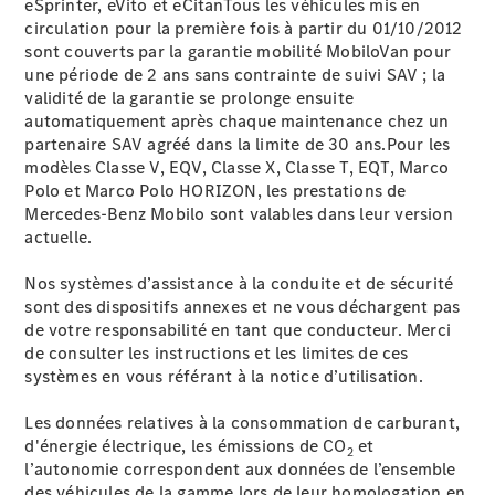
eSprinter, eVito et eCitanTous les véhicules mis en
dépannage
circulation pour la première fois à partir du 01/10/2012
Véhicules
sont couverts par la garantie mobilité MobiloVan pour
Transport
une période de 2 ans sans contrainte de suivi SAV ; la
de
validité de la garantie se prolonge ensuite
Personnes à
automatiquement après chaque maintenance chez un
Mobilité
partenaire SAV agréé dans la limite de 30 ans.Pour les
Réduite
modèles Classe V, EQV, Classe X, Classe T, EQT, Marco
Véhicules
Polo et Marco Polo HORIZON, les prestations de
de secours
Mercedes-Benz Mobilo sont valables dans leur version
Véhicules
actuelle.
spéciaux
Nos systèmes d’assistance à la conduite et de sécurité
Offres
sont des dispositifs annexes et ne vous déchargent pas
digitales
de votre responsabilité en tant que conducteur. Merci
pour votre
de consulter les instructions et les limites de ces
utilitaire
systèmes en vous référant à la notice d’utilisation.
Redécouvrez
votre
Les données relatives à la consommation de carburant,
véhicule
d'énergie électrique, les émissions de CO
et
2
utilitaire
l’autonomie correspondent aux données de l’ensemble
Van
des véhicules de la gamme lors de leur homologation en