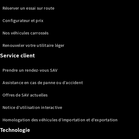
et
Réserver un essai sur route
assistance
Configurateur et prix
Nos véhicules carrossés
Renouveler votre utilitaire léger
Service client
Prendre un rendez-vous SAV
Assistance en cas de panne ou d’accident
Notices
d’utilisation
Offres de SAV actuelles
interactives
Ask
Notice d'utilisation interactive
Mercedes
Actions de
Homologation des véhicules d’importation et d’exportation
rappel
Technologie
Espace
Homologation