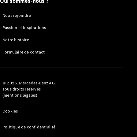
Qui sommes-nous ?
Électromobilité
Nous rejoindre
Passion et inspirations
Notre histoire
Formulaire de contact
Notre vision de
l’électromobilité
Gamme
100%
© 2026. Mercedes-Benz AG.
électrique
Tous droits réservés
Nos
(mentions légales)
technologies
embarquées
Nos
Cookies
solutions de
recharge
Politique de confidentialité
Subventions
Certificats