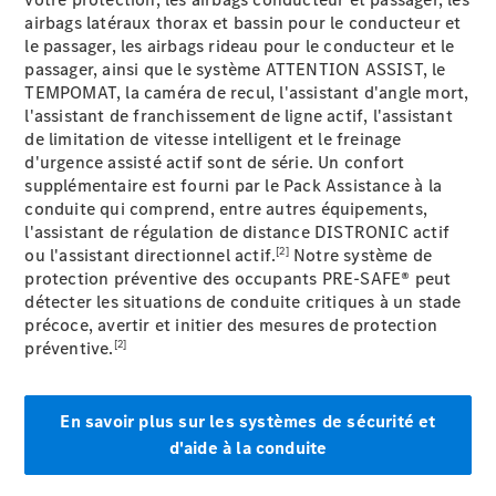
Électrique
Cabine
airbags latéraux thorax et bassin pour le conducteur et
simple
le passager, les airbags rideau pour le conducteur et le
eSprinter
passager, ainsi que le système ATTENTION ASSIST, le
Électrique
Plateau
TEMPOMAT, la caméra de recul, l'assistant d'angle mort,
l'assistant de franchissement de ligne actif, l'assistant
de limitation de vitesse intelligent et le freinage
Configurez
d'urgence assisté actif sont de série. Un confort
votre
supplémentaire est fourni par le Pack Assistance à la
véhicule
conduite qui comprend, entre autres équipements,
Trouvez un
l'assistant de régulation de distance DISTRONIC actif
véhicule
[2]
ou l'assistant directionnel actif.
Notre système de
neuf en
protection préventive des occupants PRE-SAFE® peut
stock
détecter les situations de conduite critiques à un stade
eVito
précoce, avertir et initier des mesures de protection
[2]
préventive.
En savoir plus sur les systèmes de sécurité et
d'aide à la conduite
Tous les
eVito