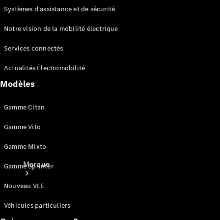
Systèmes d'assistance et de sécurité
Recherche
de
Notre vision de la mobilité électrique
réparateur
agréé
Services connectés
Restons en
contact
Actualités Électromobilité
Modèles
Gamme Citan
Gamme Vito
Gamme Mixto
Marque
Gamme Sprinter
Nouveau VLE
Véhicules particuliers