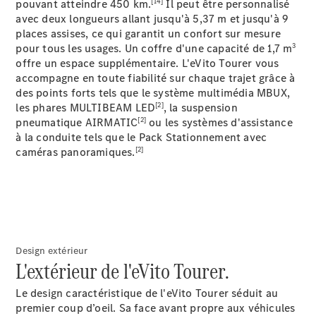
[14]
pouvant atteindre 450 km.
Il peut être personnalisé
avec deux longueurs allant jusqu'à 5,37 m et jusqu'à 9
Sprinter
places assises, ce qui garantit un confort sur mesure
3
pour tous les usages. Un coffre d'une capacité de 1,7 m
offre un espace supplémentaire. L'eVito Tourer vous
accompagne en toute fiabilité sur chaque trajet grâce à
des points forts tels que le système multimédia MBUX,
[2]
les phares MULTIBEAM LED
, la suspension
[2]
pneumatique AIRMATIC
ou les systèmes d'assistance
Tous les
à la conduite tels que le Pack Stationnement avec
Sprinter
[2]
caméras panoramiques.
Sprinter
Fourgon
Sprinter
Tourer
Sprinter
Châssis
Design extérieur
Cabine
L'extérieur de l'eVito Tourer.
simple
Sprinter
Le design caractéristique de l'eVito Tourer séduit au
Châssis
premier coup d’oeil. Sa face avant propre aux véhicules
Cabine