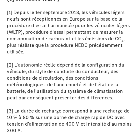
utilitaire
neuf en
[1] Depuis le 1er septembre 2018, les véhicules légers
stock
neufs sont réceptionnés en Europe sur la base de la
Trouvez un
procédure d'essai harmonisée pour les véhicules légers
véhicule
(WLTP), procédure d'essai permettant de mesurer la
utilitaire
consommation de carburant et les émissions de CO
,
2
d’occasion
plus réaliste que la procédure NEDC précédemment
utilisée.
Configurez
[2] L’autonomie réelle dépend de la configuration du
votre
véhicule, du style de conduite du conducteur, des
véhicule
conditions de circulation, des conditions
utilitaire
météorologiques, de l’ancienneté et de l’état de la
Réservez un
batterie, de l’utilisation du système de climatisation
essai
peut par conséquent présenter des différences.
Nos offres
du moment
[3] La durée de recharge correspond à une recharge de
Nos
10 % à 80 % sur une borne de charge rapide DC avec
solutions de
tension d’alimentation de 400 V et intensité d’au moins
financement
300 A.
Nos
solutions