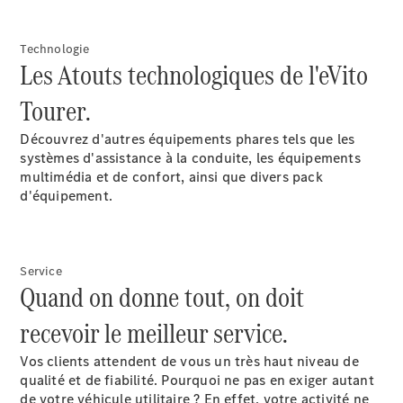
eVito
Électrique
Fourgon
Technologie
eVito
Électrique
Les Atouts technologiques de l'eVito
Tourer
Tourer.
Configurez
votre
Découvrez d'autres équipements phares tels que les
véhicule
systèmes d'assistance à la conduite, les équipements
Trouvez un
multimédia et de confort, ainsi que divers pack
véhicule
d'équipement.
neuf en
stock
Service
Véhicules
Quand on donne tout, on doit
particuliers
recevoir le meilleur service.
Configurez votre
Vos clients attendent de vous un très haut niveau de
véhicule
qualité et de fiabilité. Pourquoi ne pas en exiger autant
Trouvez un véhicule
de votre véhicule utilitaire ? En effet, votre activité ne