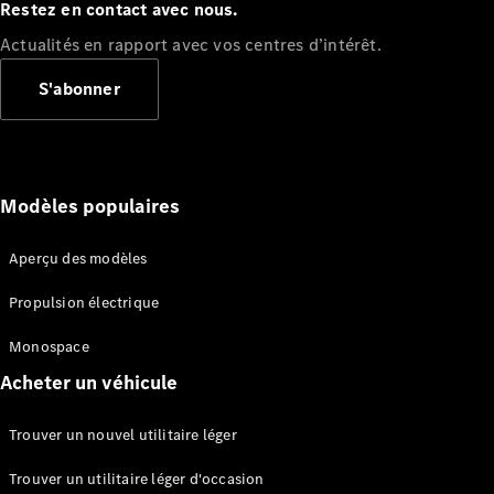
Restez en contact avec nous.
L’après-
Actualités en rapport avec vos centres d’intérêt.
Vente
Les services
S'abonner
Accompagnement
personnalisé
Réparateur
agréé
Les services
Modèles populaires
connectés
Qualité
Aperçu des modèles
Mercedes-
Benz
Propulsion électrique
Prendre
rendez-
Monospace
vous à
Acheter un véhicule
l’atelier
Trouver un nouvel utilitaire léger
Offres
Notices
Trouver un utilitaire léger d'occasion
d’utilisation