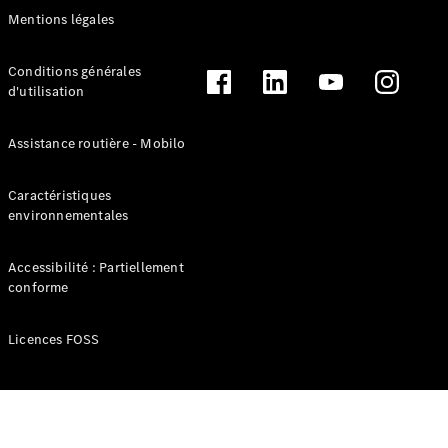
d’économie
Mentions légales
d’énergie
Maintenance
Conditions générales
Seconde vie
d'utilisation
des
batteries
Actualités
Assistance routière - Mobilo
Électromobilité
Actualités
Caractéristiques
marque
environnementales
Notre
histoire
Accessibilité : Partiellement
Vanstories
conforme
magazine
Licences FOSS
Contact