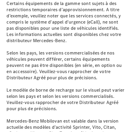
Certains équipements de la gamme sont sujets à des
carrossées
restrictions temporaires d’approvisionnement. A titre
d’exemple, veuillez noter que les services connectés, y
compris le système d'appel d'urgence (eCall), ne sont
pas disponibles pour une liste de véhicules identifiés.
Les informations actuelles sont disponibles chez votre
distributeur Mercedes-Benz.
Selon les pays, les versions commercialisées de nos
véhicules peuvent différer, certains équipements
peuvent ne pas être disponibles (en série, en option ou
Véhicules
en accessoire). Veuillez-vous rapprocher de votre
réfrigérés
Distributeur Agréé pour plus de précisions.
Véhicules
transport de
Le modèle de borne de recharge sur le visuel peut varier
marchandises
selon les pays et selon les versions commercialisés.
Véhicules à
Veuillez-vous rapprocher de votre Distributeur Agréé
bennes
pour plus de précisions.
Véhicules à
plateau
Mercedes-Benz Mobilovan est valable dans la version
Véhicules
actuelle des modèles d’activité Sprinter, Vito, Citan,
de