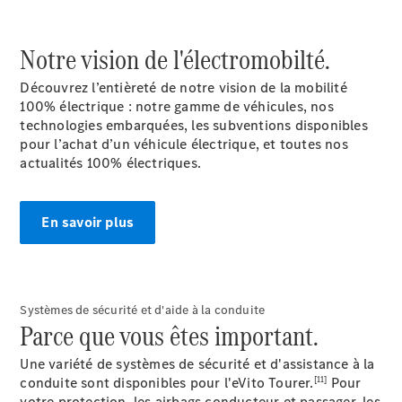
Configurez
Notre vision de l'électromobilté.
votre
véhicule
Découvrez l’entièreté de notre vision de la mobilité
Trouvez un
100% électrique : notre gamme de véhicules, nos
véhicule
technologies embarquées, les subventions disponibles
neuf en
pour l’achat d’un véhicule électrique, et toutes nos
stock
actualités 100% électriques.
eSprinter
En savoir plus
Tous les
Systèmes de sécurité et d'aide à la conduite
eSprinter
Parce que vous êtes important.
eSprinter
Électrique
Fourgon
Une variété de systèmes de sécurité et d'assistance à la
eSprinter
[11]
conduite sont disponibles pour l'eVito Tourer.
Pour
Châssis
votre protection, les airbags conducteur et passager, les