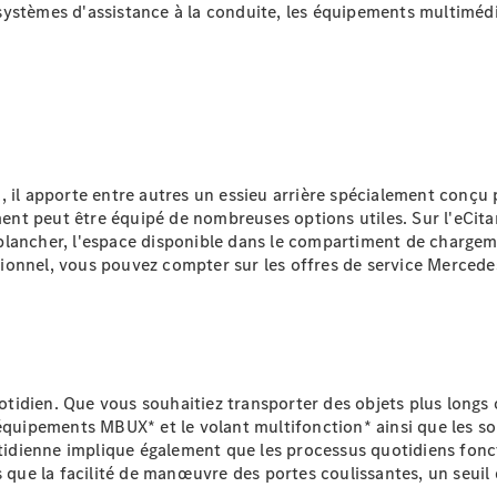
ystèmes d'assistance à la conduite, les équipements multimédi
Sprinter
ela, il apporte entre autres un essieu arrière spécialement conç
Tous les
nt peut être équipé de nombreuses options utiles. Sur l'eCita
Sprinter
e plancher, l'espace disponible dans le compartiment de chargem
Sprinter
ionnel, vous pouvez compter sur les offres de service Mercede
Fourgon
Sprinter
Tourer
Sprinter
Châssis
Cabine
quotidien. Que vous souhaitiez transporter des objets plus long
simple
équipements MBUX* et le volant multifonction* ainsi que les sol
Sprinter
uotidienne implique également que les processus quotidiens fon
Châssis
ls que la facilité de manœuvre des portes coulissantes, un seui
Cabine