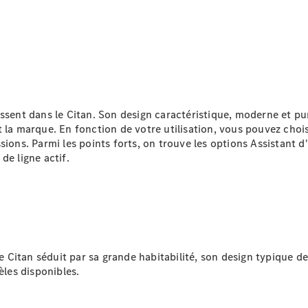
double
Sprinter
Plateau
Configurez
votre
véhicule
ssent dans le Citan. Son design caractéristique, moderne et pur
Trouvez un
 la marque. En fonction de votre utilisation, vous pouvez choi
véhicule
ions. Parmi les points forts, on trouve les options Assistant d
neuf en
de ligne actif.
stock
Vito
 le Citan séduit par sa grande habitabilité, son design typique 
èles disponibles.
Tous les
Vito
Vito