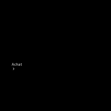
neuf en stock
Achat
Trouvez un
véhicule