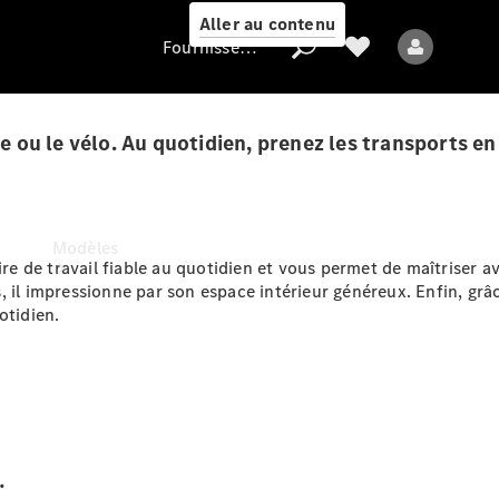
Aller au contenu
Fournisseur / Protection des données
che ou le vélo. Au quotidien, prenez les transports 
Fournisseur /
Protection des
données
Modèles
ire de travail fiable au quotidien et vous permet de maîtriser a
, il impressionne par son espace intérieur généreux. Enfin, gr
otidien.
Tous les modèles
.
Modèles électriques