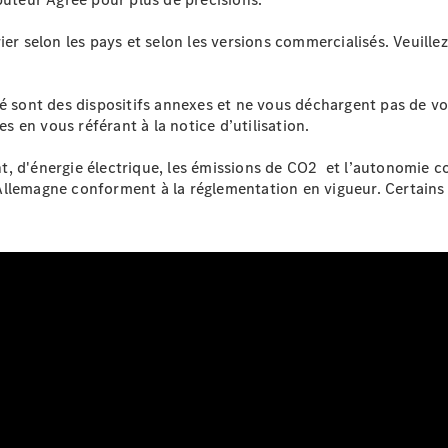
ier selon les pays et selon les versions commercialisés. Veuill
Configurez
votre
véhicule
té sont des dispositifs annexes et ne vous déchargent pas de v
Trouvez un
es en vous référant à la notice d’utilisation.
véhicule
neuf en
t, d'énergie électrique, les émissions de CO2 et l’autonomie 
stock
Allemagne conforment à la réglementation en vigueur. Certain
eSprinter
Tous les
eSprinter
eSprinter
Électrique
Fourgon
eSprinter
Châssis