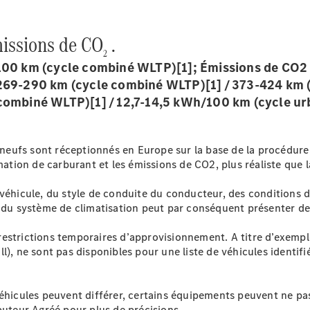
Fourgon
Vito Mixto
issions de CO
.
Vito Tourer
2
/100 km (cycle combiné WLTP)[1]; Émissions de CO2
Configurez
 269-290 km (cycle combiné WLTP)[1] / 373-424 km
votre
combiné WLTP)[1] / 12,7-14,5 kWh/100 km (cycle ur
véhicule
Trouvez un
véhicule
s neufs sont réceptionnés en Europe sur la base de la procédure
neuf en
tion de carburant et les émissions de CO2, plus réaliste que
stock
Marco Polo
 véhicule, du style de conduite du conducteur, des conditions d
tion du système de climatisation peut par conséquent présenter de
estrictions temporaires d’approvisionnement. A titre d’exemple
l), ne sont pas disponibles pour une liste de véhicules identifi
éhicules peuvent différer, certains équipements peuvent ne pas
Marco Polo
buteur Agréé pour plus de précisions.