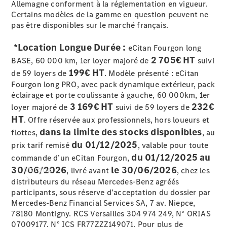
Allemagne conforment à la réglementation en vigueur.
Recherche
Certains modèles de la gamme en question peuvent ne
de
pas être disponibles sur le marché français.
réparateur
agréé
*Location Longue Durée :
eCitan Fourgon long
Restons en
2 705€ HT
BASE, 60 000 km, 1er loyer majoré de
suivi
contact
199€ HT
de 59 loyers de
. Modèle présenté : eCitan
Fourgon long PRO, avec pack dynamique extérieur, pack
éclairage et porte coulissante à gauche, 60 000km, 1er
3 169€ HT
232€
loyer majoré de
suivi de 59 loyers de
HT
. Offre réservée aux professionnels, hors loueurs et
dans la limite des stocks disponibles
flottes,
, au
du 01/12/2025
prix tarif remisé
, valable pour toute
du 01/12/2025 au
commande d’un eCitan Fourgon,
30/06/2026
le 30/06/2026
Marque
, livré avant
, chez les
distributeurs du réseau Mercedes-Benz agréés
participants, sous réserve d’acceptation du dossier par
Mercedes-Benz Financial Services SA, 7 av. Niepce,
78180 Montigny. RCS Versailles 304 974 249, N° ORIAS
07009177, N° ICS FR77ZZZ149071. Pour plus de