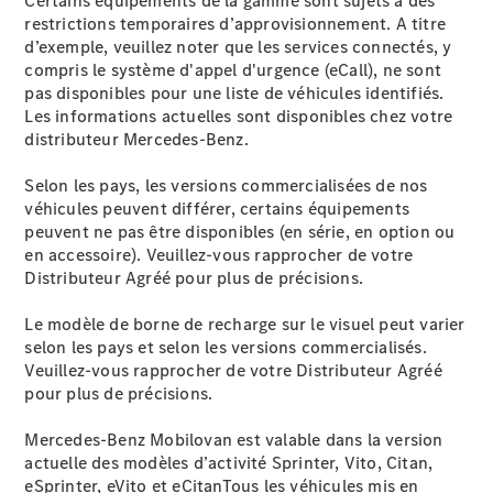
Certains équipements de la gamme sont sujets à des
restrictions temporaires d’approvisionnement. A titre
L’après-
d’exemple, veuillez noter que les services connectés, y
Vente
compris le système d'appel d'urgence (eCall), ne sont
Les services
pas disponibles pour une liste de véhicules identifiés.
Accompagnement
Les informations actuelles sont disponibles chez votre
personnalisé
distributeur Mercedes-Benz.
Réparateur
agréé
Selon les pays, les versions commercialisées de nos
Les services
véhicules peuvent différer, certains équipements
connectés
peuvent ne pas être disponibles (en série, en option ou
Qualité
en accessoire). Veuillez-vous rapprocher de votre
Mercedes-
Distributeur Agréé pour plus de précisions.
Benz
Prendre
Le modèle de borne de recharge sur le visuel peut varier
rendez-
selon les pays et selon les versions commercialisés.
vous à
Veuillez-vous rapprocher de votre Distributeur Agréé
l’atelier
pour plus de précisions.
Mercedes-Benz Mobilovan est valable dans la version
Offres
actuelle des modèles d’activité Sprinter, Vito, Citan,
Notices
eSprinter, eVito et eCitanTous les véhicules mis en
d’utilisation