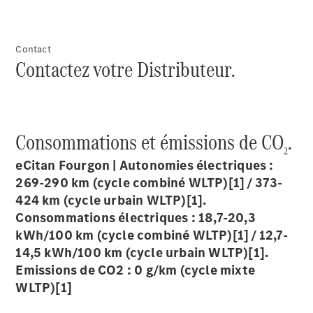
dépannage
Véhicules
Transport
Contact
de
Contactez votre Distributeur.
Personnes à
Mobilité
Réduite
Véhicules
de secours
Consommations et émissions de CO
.
Véhicules
2
spéciaux
eCitan Fourgon | Autonomies électriques :
269-290 km (cycle combiné WLTP)[1] / 373-
Offres
424 km (cycle urbain WLTP)[1].
digitales
Consommations électriques : 18,7-20,3
pour votre
kWh/100 km (cycle combiné WLTP)[1] / 12,7-
utilitaire
14,5 kWh/100 km (cycle urbain WLTP)[1].
Redécouvrez
votre
Emissions de CO2 : 0 g/km (cycle mixte
véhicule
WLTP)[1]
utilitaire
Van