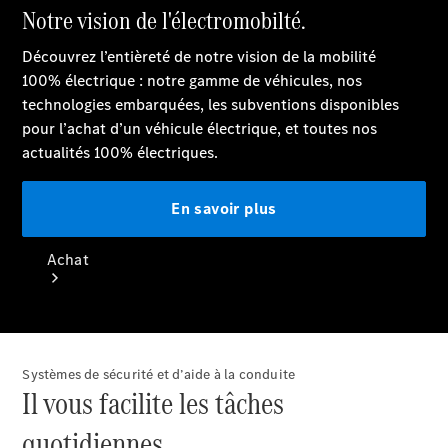
neuf en stock
Achat
Systèmes de sécurité et d’aide à la conduite
Il vous facilite les tâches
Trouvez un
quotidiennes.
véhicule