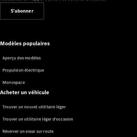
d’économie
S'abonner
d’énergie
Maintenance
Seconde vie
des
batteries
Modèles populaires
Actualités
Électromobilité
Actualités
Aperçu des modèles
marque
Notre
Propulsion électrique
histoire
Vanstories
Monospace
magazine
Acheter un véhicule
Contact
Trouver un nouvel utilitaire léger
Trouver un utilitaire léger d'occasion
Réserver un essai sur route