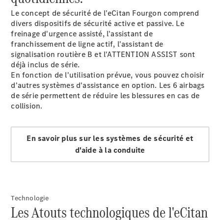
utilitaire
Le concept de sécurité de l'eCitan Fourgon comprend
neuf en
divers dispositifs de sécurité active et passive. Le
stock
freinage d'urgence assisté, l'assistant de
Trouvez un
franchissement de ligne actif, l'assistant de
véhicule
signalisation routière B et l'ATTENTION ASSIST sont
utilitaire
déjà inclus de série.
d’occasion
En fonction de l'utilisation prévue, vous pouvez choisir
d'autres systèmes d'assistance en option. Les 6 airbags
de série permettent de réduire les blessures en cas de
Configurez
collision.
votre
véhicule
utilitaire
Réservez un
En savoir plus sur les systèmes de sécurité et
essai
d'aide à la conduite
Nos offres
du moment
Nos
solutions de
Technologie
financement
Les Atouts technologiques de l'eCitan
Nos
solutions