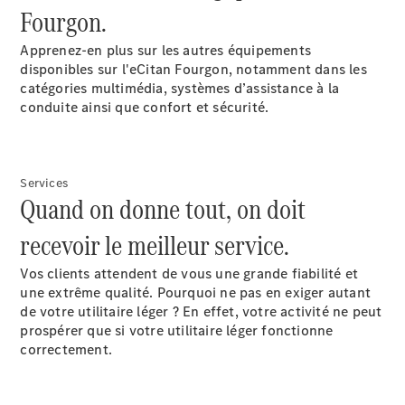
Fourgon.
carrossées
Apprenez-en plus sur les autres équipements
disponibles sur l'eCitan Fourgon, notamment dans les
catégories multimédia, systèmes d’assistance à la
conduite ainsi que confort et sécurité.
Services
Quand on donne tout, on doit
Véhicules
réfrigérés
recevoir le meilleur service.
Véhicules
transport de
Vos clients attendent de vous une grande fiabilité et
marchandises
une extrême qualité. Pourquoi ne pas en exiger autant
Véhicules à
de votre utilitaire léger ? En effet, votre activité ne peut
bennes
prospérer que si votre utilitaire léger fonctionne
Véhicules à
correctement.
plateau
Véhicules
de