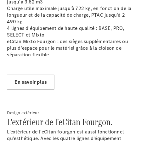
jusqu'à 3,62 m3
Fourgon
Charge utile maximale jusqu'à 722 kg, en fonction de la
Vito Mixto
longueur et de la capacité de charge, PTAC jusqu'à 2
Vito Tourer
490 kg
4 lignes d'équipement de haute qualité : BASE, PRO,
SELECT et Mixto
Configurez
eCitan Mixto Fourgon : des sièges supplémentaires ou
votre
plus d'espace pour le matériel grâce à la cloison de
véhicule
séparation flexible
Trouvez un
véhicule
neuf en
stock
Marco Polo
En savoir plus
Design extérieur
L'extérieur de l'eCitan Fourgon.
L’extérieur de l'eCitan fourgon est aussi fonctionnel
Marco Polo
qu’esthétique. Avec les quatre lignes d’équipement