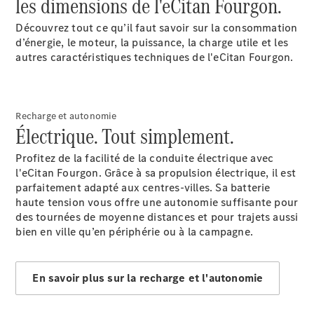
les dimensions de l'eCitan Fourgon.
Électrique
Cabine
simple
Découvrez tout ce qu’il faut savoir sur la consommation
eSprinter
d’énergie, le moteur, la puissance, la charge utile et les
Électrique
Plateau
autres caractéristiques techniques de l'eCitan Fourgon.
Configurez
votre
Recharge et autonomie
véhicule
Électrique. Tout simplement.
Trouvez un
véhicule
Profitez de la facilité de la conduite électrique avec
neuf en
l'eCitan Fourgon. Grâce à sa propulsion électrique, il est
stock
parfaitement adapté aux centres-villes. Sa batterie
eVito
haute tension vous offre une autonomie suffisante pour
des tournées de moyenne distances et pour trajets aussi
bien en ville qu’en périphérie ou à la campagne.
En savoir plus sur la recharge et l'autonomie
Tous les
eVito