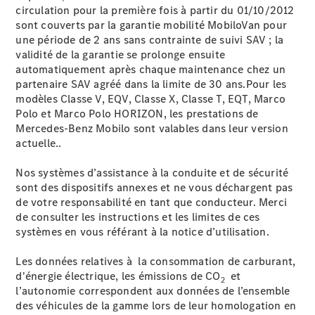
circulation pour la première fois à partir du 01/10/2012
et
sont couverts par la garantie mobilité MobiloVan pour
assistance
une période de 2 ans sans contrainte de suivi SAV ; la
validité de la garantie se prolonge ensuite
automatiquement après chaque maintenance chez un
partenaire SAV agréé dans la limite de 30 ans.Pour les
modèles Classe V, EQV, Classe X, Classe T, EQT, Marco
Polo et Marco Polo HORIZON, les prestations de
Mercedes-Benz Mobilo sont valables dans leur version
actuelle..
Nos systèmes d’assistance à la conduite et de sécurité
sont des dispositifs annexes et ne vous déchargent pas
Notices
de votre responsabilité en tant que conducteur. Merci
d’utilisation
de consulter les instructions et les limites de ces
interactives
systèmes en vous référant à la notice d’utilisation.
Ask
Mercedes
Les données relatives à la consommation de carburant,
Actions de
d'énergie électrique, les émissions de CO
et
2
rappel
l’autonomie correspondent aux données de l’ensemble
Espace
des véhicules de la gamme lors de leur homologation en
Homologation