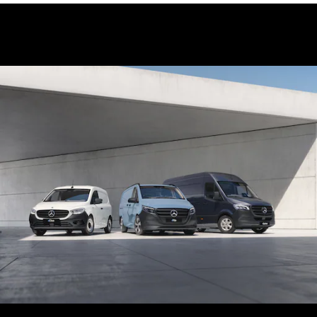
eVito
Électrique
Fourgon
eVito
Électrique
Tourer
Configurez
votre
véhicule
Trouvez un
véhicule
neuf en
stock
Véhicules
particuliers
Configurez votre
véhicule
Trouvez un véhicule