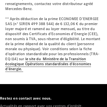
renseignements, contactez votre distributeur agréé
Mercedes-Benz.
Électromobilité
** Après déduction de la prime ECONOMIE D’ENERGIE
SAS (n° SIREN 499 388 544) de 6 132,06 € du premier
loyer majoré et ramené au loyer mensuel, au titre du
dispositif des Certificats d’Economies d’Energie (CEE),
non soumis à TVA, sous réserve d'éligibilité. Le montant
de la prime dépend de la qualité du client (personne
Notre vision de
morale ou physique). Voir conditions selon la fiche
l’électromobilité
d’opération standardisée pour les professionnels (TRA-
Gamme
EQ-114) sur
le site du Ministère de la Transition
100%
écologique Opérations standardisées d'économies
électrique
d'énergie.
Nos
technologies
embarquées
Nos
solutions de
recharge
Restez en contact avec nous.
Subventions
Actualités en rapport avec vos centres d’intérêt.
Certificats