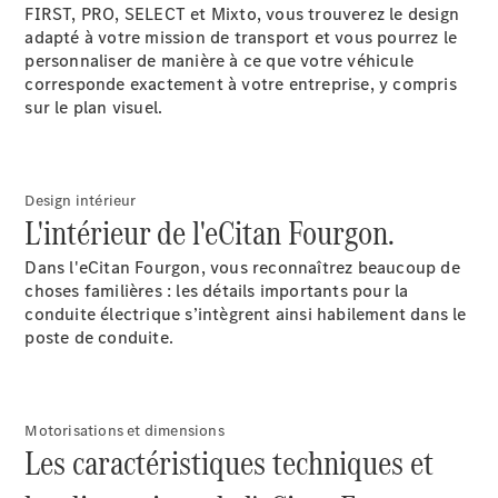
FIRST, PRO, SELECT et Mixto, vous trouverez le design
adapté à votre mission de transport et vous pourrez le
Configurez
personnaliser de manière à ce que votre véhicule
votre
corresponde exactement à votre entreprise, y compris
véhicule
sur le plan visuel.
Trouvez un
véhicule
neuf en
stock
Design intérieur
eSprinter
L'intérieur de l'eCitan Fourgon.
Dans l'eCitan Fourgon, vous reconnaîtrez beaucoup de
choses familières : les détails importants pour la
conduite électrique s’intègrent ainsi habilement dans le
poste de conduite.
Tous les
eSprinter
eSprinter
Motorisations et dimensions
Électrique
Fourgon
Les caractéristiques techniques et
eSprinter
Châssis