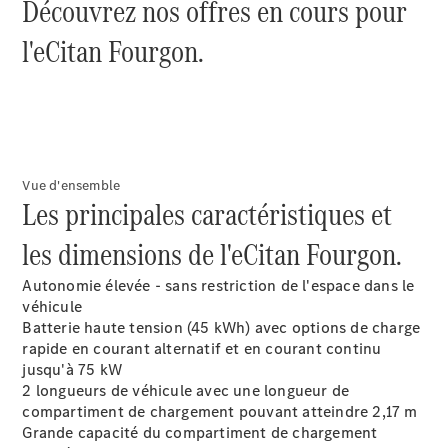
Découvrez nos offres en cours pour
double
Sprinter
l'eCitan Fourgon.
Plateau
Configurez
votre
véhicule
Trouvez un
Vue d'ensemble
véhicule
Les principales caractéristiques et
neuf en
stock
les dimensions de l'eCitan Fourgon.
Vito
Autonomie élevée - sans restriction de l'espace dans le
véhicule
Batterie haute tension (45 kWh) avec options de charge
rapide en courant alternatif et en courant continu
jusqu'à 75 kW
2 longueurs de véhicule avec une longueur de
Tous les
compartiment de chargement pouvant atteindre 2,17 m
Vito
Grande capacité du compartiment de chargement
Vito