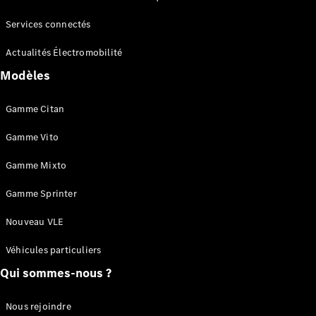
Électrique
Cabine
simple
Services connectés
eSprinter
Électrique
Actualités Électromobilité
Plateau
Modèles
Configurez
votre
Gamme Citan
véhicule
Trouvez un
Gamme Vito
véhicule
neuf en
Gamme Mixto
stock
Gamme Sprinter
eVito
Nouveau VLE
Véhicules particuliers
Qui sommes-nous ?
Tous les
Nous rejoindre
eVito