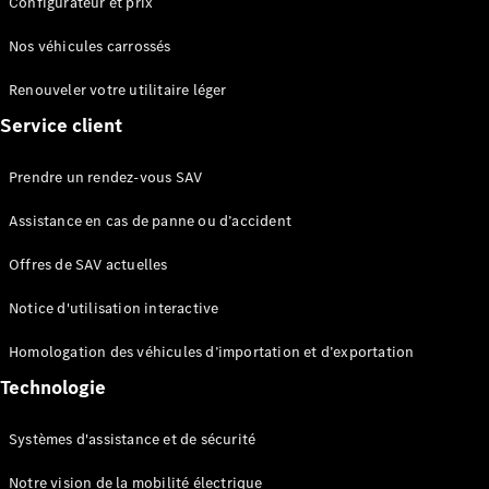
Configurateur et prix
Configurez
Nos véhicules carrossés
votre
Renouveler votre utilitaire léger
véhicule
Trouvez un
Service client
véhicule
neuf en
Prendre un rendez-vous SAV
stock
eSprinter
Assistance en cas de panne ou d’accident
Offres de SAV actuelles
Notice d'utilisation interactive
Homologation des véhicules d’importation et d’exportation
Tous les
Technologie
eSprinter
eSprinter
Électrique
Fourgon
Systèmes d'assistance et de sécurité
eSprinter
Châssis
Notre vision de la mobilité électrique