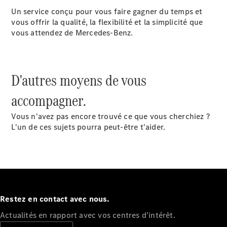
double
Un service conçu pour vous faire gagner du temps et
Sprinter
vous offrir la qualité, la flexibilité et la simplicité que
Plateau
vous attendez de Mercedes-Benz.
Configurez
votre
D'autres moyens de vous
véhicule
Trouvez un
accompagner.
véhicule
neuf en
Vous n'avez pas encore trouvé ce que vous cherchiez ?
stock
L'un de ces sujets pourra peut-être t'aider.
Vito
Restez en contact avec nous.
Tous les
Vito
Actualités en rapport avec vos centres d’intérêt.
Vito