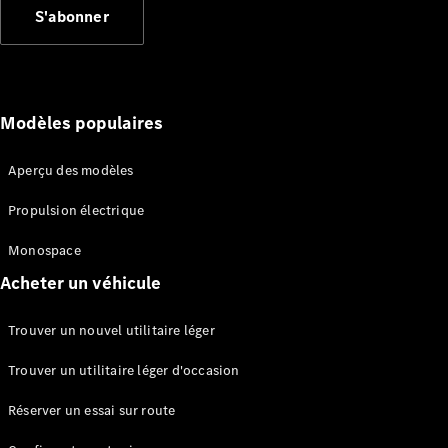
S'abonner
Fourgon
Vito Mixto
Vito Tourer
Configurez
Modèles populaires
votre
véhicule
Aperçu des modèles
Trouvez un
véhicule
Propulsion électrique
neuf en
stock
Monospace
Marco Polo
Acheter un véhicule
Trouver un nouvel utilitaire léger
Trouver un utilitaire léger d'occasion
Réserver un essai sur route
Marco Polo