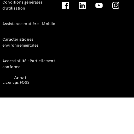
neuf en stock
Conditions générales
d'utilisation
Assistance routière - Mobilo
Caractéristiques
environnementales
Accessibilité : Partiellement
conforme
Achat
Licences FOSS
Trouvez un
véhicule