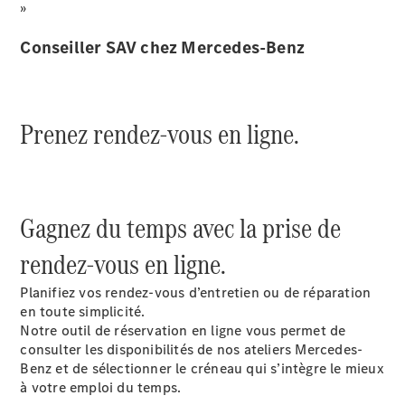
»
Sprinter
Conseiller SAV chez Mercedes-Benz
Prenez rendez-vous en ligne.
Tous les
Sprinter
Sprinter
Gagnez du temps avec la prise de
Fourgon
Sprinter
rendez-vous en ligne.
Tourer
Sprinter
Planifiez vos rendez-vous d’entretien ou de réparation
Châssis
en toute simplicité.
Cabine
Notre outil de réservation en ligne vous permet de
simple
consulter les disponibilités de nos ateliers Mercedes-
Sprinter
Benz et de sélectionner le créneau qui s’intègre le mieux
Châssis
à votre emploi du temps.
Cabine