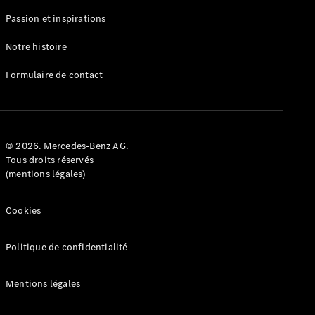
eVito
Passion et inspirations
Électrique
Fourgon
eVito
Notre histoire
Électrique
Tourer
Formulaire de contact
Configurez
votre
véhicule
Trouvez un
© 2026. Mercedes-Benz AG.
véhicule
Tous droits réservés
neuf en
(mentions légales)
stock
Cookies
Véhicules
particuliers
Politique de confidentialité
Configurez votre
Mentions légales
véhicule
Trouvez un véhicule