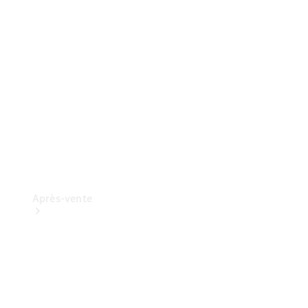
ProCenter
Recherchez
un
distributeur
Après-vente