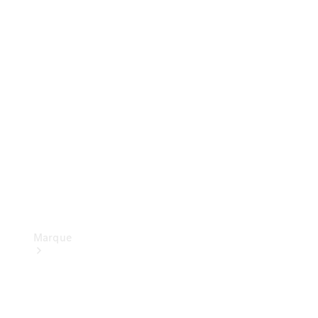
Recherche
de
réparateur
agréé
Restons en
contact
Marque