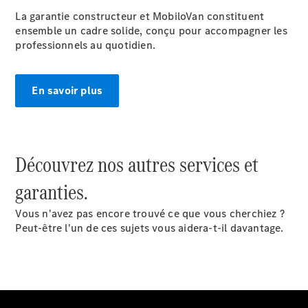
double
La garantie constructeur et MobiloVan constituent
Sprinter
ensemble un cadre solide, conçu pour accompagner les
Plateau
professionnels au quotidien.
Configurez
votre
En savoir plus
véhicule
Trouvez un
véhicule
neuf en
Découvrez nos autres services et
stock
Vito
garanties.
Vous n'avez pas encore trouvé ce que vous cherchiez ?
Peut-être l'un de ces sujets vous aidera-t-il davantage.
Tous les
Vito
Vito