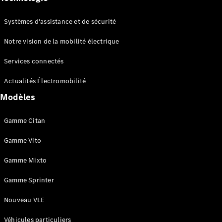
Électrique
Cabine
simple
Systèmes d'assistance et de sécurité
eSprinter
Électrique
Plateau
Notre vision de la mobilité électrique
Services connectés
Configurez
votre
Actualités Électromobilité
véhicule
Trouvez un
Modèles
véhicule
neuf en
Gamme Citan
stock
eVito
Gamme Vito
Gamme Mixto
Gamme Sprinter
Nouveau VLE
Tous les
eVito
Véhicules particuliers