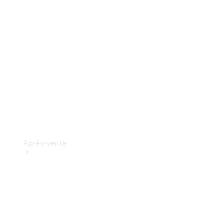
ProCenter
Recherchez
un
distributeur
Après-vente