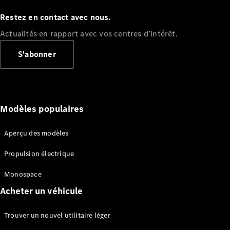
Fourgon
Restez en contact avec nous.
Vito Mixto
Vito Tourer
Actualités en rapport avec vos centres d’intérêt.
S'abonner
Configurez
votre
véhicule
Trouvez un
véhicule
Modèles populaires
neuf en
stock
Marco Polo
Aperçu des modèles
Propulsion électrique
Monospace
Acheter un véhicule
Trouver un nouvel utilitaire léger
Marco Polo