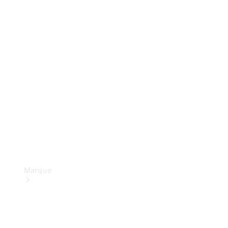
Recherche
de
réparateur
agréé
Restons en
contact
Marque