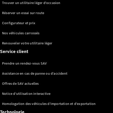
Trouver un utilitaire léger d'occasion
Configurez
Réserver un essai sur route
votre
véhicule
Configurateur et prix
Trouvez un
véhicule
Nos véhicules carrossés
neuf en
stock
Renouveler votre utilitaire léger
eSprinter
Service client
Prendre un rendez-vous SAV
Assistance en cas de panne ou d’accident
Offres de SAV actuelles
Tous les
eSprinter
Notice d'utilisation interactive
eSprinter
Électrique
Fourgon
Homologation des véhicules d’importation et d’exportation
eSprinter
Châssis
Technologie