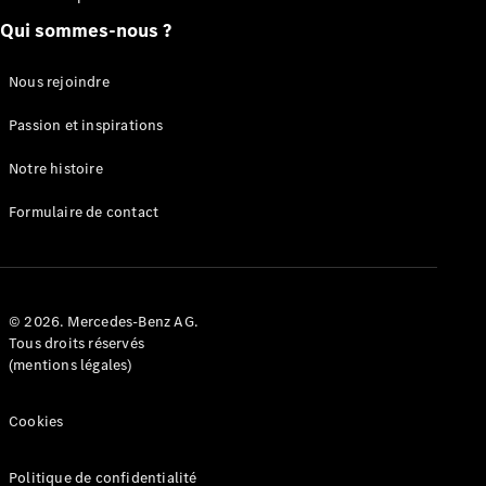
eVito
Qui sommes-nous ?
Électrique
Fourgon
eVito
Électrique
Nous rejoindre
Tourer
Passion et inspirations
Configurez
votre
Notre histoire
véhicule
Trouvez un
Formulaire de contact
véhicule
neuf en
stock
© 2026. Mercedes-Benz AG.
Véhicules
Tous droits réservés
particuliers
(mentions légales)
Configurez votre
Cookies
véhicule
Trouvez un véhicule
Politique de confidentialité