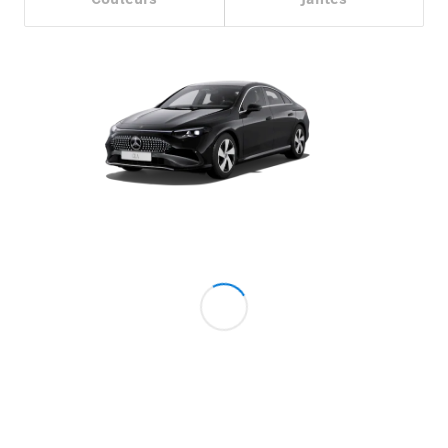
Portes
Trouvez un
véhicule
neuf en
stock
Configurez
votre
véhicule
Cabriolets/Roadsters
Tous les
Cabriolets/Roadsters
CLE
Cabriolet
Mercedes-