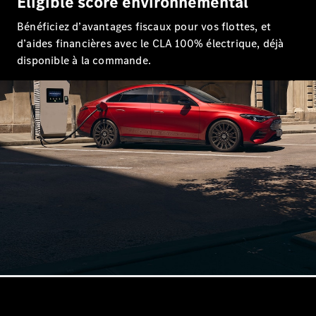
Éligible score environnemental
Bénéficiez d’avantages fiscaux pour vos flottes, et
d’aides financières avec le CLA 100% électrique, déjà
disponible à la commande.
Tous les
SUVs
EQE
Électrique
SUV
EQS
Électrique
SUV
Mercedes-
Maybach
Électrique
EQS SUV
GLA
GLA
Nouveau
GLA
Nouveau
Électrique
GLB
Nouveau
Électrique
GLB
Nouveau
GLC
Nouveau
Électrique
GLC
GLC Coupé