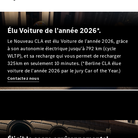
EQS
Nouveau
Électrique
Berline
Classe E
Berline
Élu Voiture de l’année 2026*.
Classe S
Classe S
Le Nouveau CLA est élu Voiture de l’année 2026, grâce
Limousine
à son autonomie électrique jusqu’à 792 km (cycle
Mercedes-
WLTP), et sa recharge qui vous permet de recharger
Maybach
Nouveau
Classe S
325km en seulement 10 minutes. (*Berline CLA élue
voiture de l’année 2026 par le jury Car of the Year.)
Contactez nous
Trouvez un
véhicule
neuf en
stock
Configurez
votre
véhicule
SUV