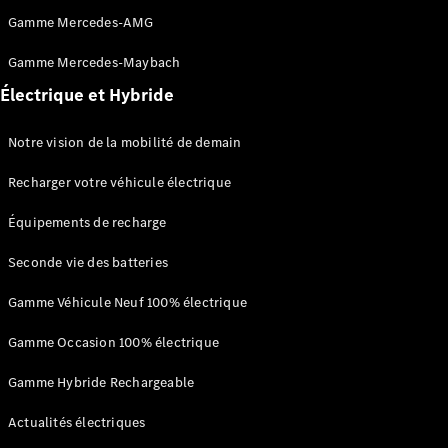
Gamme Mercedes-AMG
Gamme Mercedes-Maybach
Électrique et Hybride
Notre vision de la mobilité de demain
Recharger votre véhicule électrique
Solutions
de recharge
Équipements de recharge
L’Électromobilité
selon Mercedes-
Seconde vie des batteries
Benz
Gamme
Gamme Véhicule Neuf 100% électrique
100%
électrique
Gamme Occasion 100% électrique
Gamme
Hybride
Gamme Hybride Rechargeable
Rechargeable
Actualités électriques
Équipements
de recharge