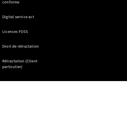
conforme
Digital service act
Licences FOSS
Droit de rétractation
Nous
rejoindre
Rétractation (Client
Espace
particulier)
contact
Informations
pratiques
Qui
sommes-
nous ?