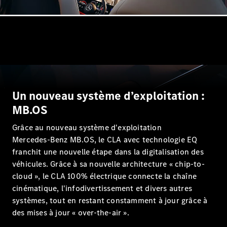
Trouvez un
véhicule
neuf en
stock
Configurez
votre
véhicule
Un nouveau système d’exploitation :
Compactes
MB.OS
Grâce au nouveau système d'exploitation
Mercedes‑Benz MB.OS, le CLA avec technologie EQ
franchit une nouvelle étape dans la digitalisation des
véhicules. Grâce à sa nouvelle architecture « chip-to-
Classe A
cloud », le CLA 100% électrique connecte la chaîne
Compacte
cinématique, l'infodivertissement et divers autres
systèmes, tout en restant constamment à jour grâce à
Trouvez un
des mises à jour « over-the-air ».
véhicule