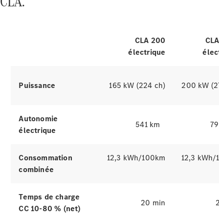
CLA.
d’occasion
Explorez les simulateurs
Offres
CLA 200
CLA
véhicules
électrique
élec
Mercedes
Configurateur
et prix
Puissance
165 kW (224 ch)
200 kW (2
Réserver un
essai
Autonomie
Gamme
541 km
79
électrique
Entreprise
: Business
Solutions
Consommation
12,3 kWh/100km
12,3 kWh/
combinée
Temps de charge
20 min
CC 10-80 % (net)