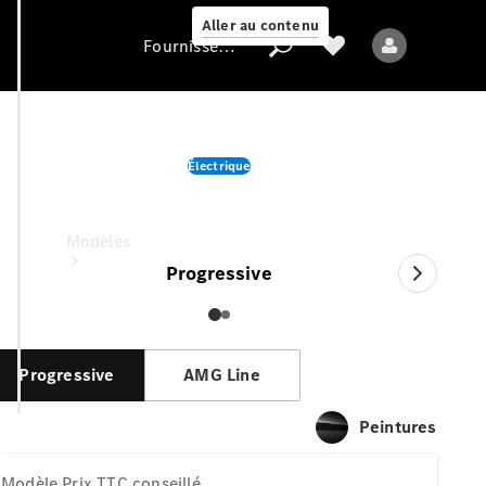
Aller au contenu
Fournisseur / Protection des données
CLA
Électrique
Fournisseur /
Protection des
Prix TTC conseillé
données
Modèles
Progressive
Progressive
AMG Line
Tous les modèles
Peintures
Nouveaux modèles
Modèle
Prix TTC conseillé