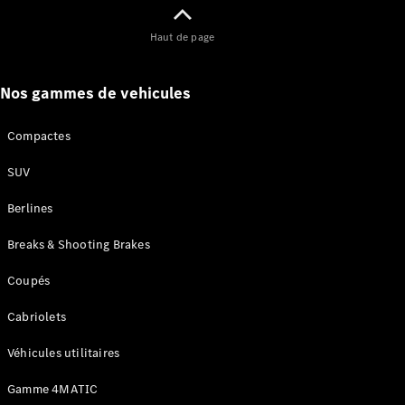
Maintenance
Réparation
Haut de page
Mobile
Service
Auto-
Nos gammes de vehicules
réparation
Contrat
Service
Compactes
Service
Select
SUV
Garantie
Berlines
Mobilo
Pièces de
Breaks & Shooting Brakes
rechange
Jantes et
Coupés
Pneus
Nos
Cabriolets
solutions
de
Véhicules utilitaires
recharge
Gamme 4MATIC