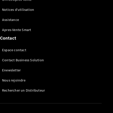
et
Collection
Notices d'utilisation
Assistance
Apres-Vente Smart
Contact
Espace contact
Accessoires
Contact Business Solution
Collection
Enewsletter
Notices
Nous rejoindre
d'utilisation
Rappels
Rechercher un Distributeur
Après-Vente
smart
Espace