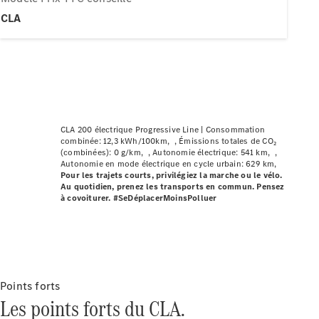
Modèles électriques
CLA
Modèles hybrides
Berlines
CLA 200 électrique Progressive Line |
Consommation
combinée: 12,3 kWh/100km
Émissions totales de CO₂
(combinées): 0 g/km
Autonomie électrique: 541 km
Toutes les
Autonomie en mode électrique en cycle urbain: 629 km
Pour les trajets courts, privilégiez la marche ou le vélo.
Berlines
Au quotidien, prenez les transports en commun. Pensez
CLA
Nouveau
Électrique
à covoiturer. #SeDéplacerMoinsPolluer
CLA
Nouveau
Classe C
Berline
Classe
C
Nouveau
Électrique
Berline
Points forts
EQE
Les points forts du CLA.
Électrique
Berline