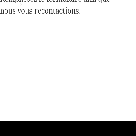
nous vous recontactions.
Tous les
Services
Entretien
et
réparations