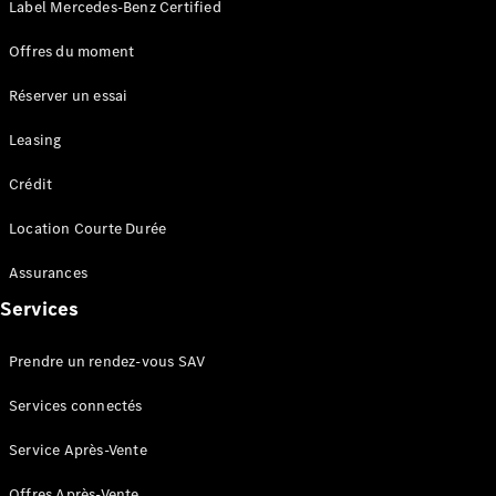
en cas de
Label Mercedes-Benz Certified
panne
Assistance
Offres du moment
en cas de
sinistre
Réserver un essai
Déclaration
de sinistre
Leasing
en ligne
Crédit
Services
connectés
Location Courte Durée
Assurances
Services
Prendre un rendez-vous SAV
Services
Services connectés
connectés
Service Après-Vente
FAQ
Accessoires
Offres Après-Vente