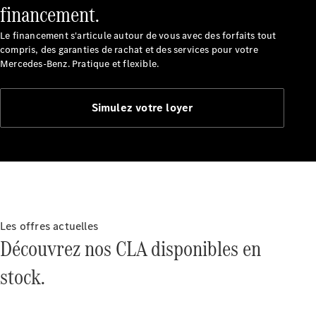
Certified
financement.
Services
Technologies
Le financement s'articule autour de vous avec des forfaits tout
compris, des garanties de rachat et des services pour votre
Mercedes-Benz. Pratique et flexible.
Nos
solutions de
financement
Simulez votre loyer
Les offres actuelles
Découvrez nos CLA disponibles en
stock.
Découvrez
nos
solutions de