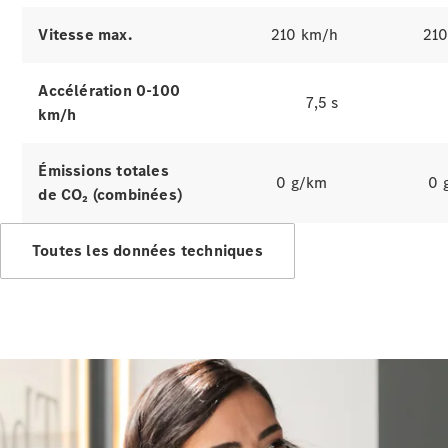
Vitesse max.
210 km/h
21
Accélération 0-100
7,5 s
km/h
Présentation
Offres
Émissions totales
Business
0 g/km
0 
de CO₂ (combinées)
Solutions
Gamme
100%
Toutes les données techniques
électrique
Gamme
Hybrides
Rechargeables
Technologies
Services
Financement
Gamme
Occasion