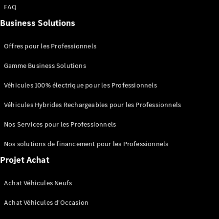
FAQ
Seconde vie
des
Business Solutions
batteries
Recharger
Offres pour les Professionnels
votre
véhicule
Gamme Business Solutions
FAQ
Véhicules 100% électrique pour les Professionnels
Rendez-
Véhicules Hybrides Rechargeables pour les Professionnels
vous en
ligne
Nos Services pour les Professionnels
Assistance
Nos solutions de financement pour les Professionnels
Projet Achat
Achat Véhicules Neufs
Présentation
Achat Véhicules d'Occasion
Assistance