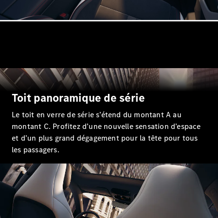
Tous les
Breaks
CLA
Shooting
Nouveau
Électrique
Toit panoramique de série
Brake
CLA
Le toit en verre de série s’étend du montant A au
Shooting
Nouveau
montant C. Profitez d’une nouvelle sensation d’espace
Brake
et d’un plus grand dégagement pour la tête pour tous
Classe C
les passagers.
Break
Classe C
All-Terrain
Classe E
Break
Classe E All-
Terrain