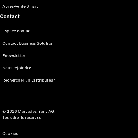
Marco Polo
Apres-Vente Smart
Contact
Trouvez un
véhicule
neuf en
Espace contact
stock
Configurez
Contact Business Solution
votre
véhicule
Enewsletter
Nous rejoindre
Véhicules utilitaires légers
Rechercher un Distributeur
Trouvez un véhicule neuf en stock
Configurez votre véhicule
© 2026 Mercedes-Benz AG.
Tous droits réservés
Cookies