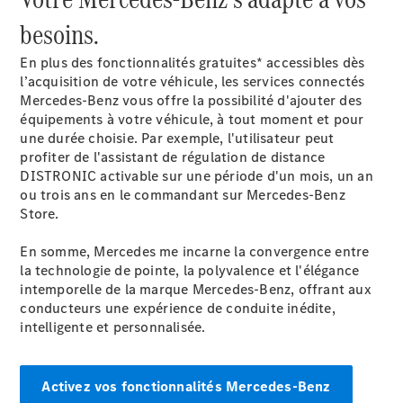
besoins.
En plus des fonctionnalités gratuites* accessibles dès
l’acquisition de votre véhicule, les services connectés
Tous les
Mercedes-Benz vous offre la possibilité d'ajouter des
SUVs
équipements à votre véhicule, à tout moment et pour
EQE
une durée choisie. Par exemple, l'utilisateur peut
Électrique
SUV
profiter de l'assistant de régulation de distance
EQS
DISTRONIC activable sur une période d'un mois, un an
Électrique
SUV
ou trois ans en le commandant sur Mercedes-Benz
Mercedes-
Store.
Maybach
Électrique
EQS SUV
En somme, Mercedes me incarne la convergence entre
GLA
la technologie de pointe, la polyvalence et l'élégance
GLA
Nouveau
intemporelle de la marque Mercedes-Benz, offrant aux
GLA
Nouveau
Électrique
conducteurs une expérience de conduite inédite,
GLB
Nouveau
Électrique
intelligente et personnalisée.
GLB
Nouveau
GLC
Nouveau
Électrique
GLC
Activez vos fonctionnalités Mercedes-Benz
GLC Coupé