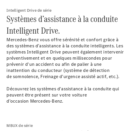
Modèles électriques
Modèles hybrides
Intelligent Drive de série​
Systèmes d’assistance à la conduite
Berlines
Intelligent Drive.​
Mercedes-Benz vous offre sérénité et confort grâce à
des systèmes d’assistance à la conduite intelligents. Les
systèmes Intelligent Drive peuvent également intervenir
préventivement et en quelques millisecondes pour
prévenir d'un accident ou afin de palier à une
Toutes les
inattention du conducteur (système de détection
Berlines
de somnolence, Freinage d'urgence assisté actif, etc.).​
CLA
Nouveau
Électrique
CLA
Nouveau
Découvrez les systèmes d'assistance à la conduite qui
Classe C
peuvent être présent sur votre voiture
Berline
d’occasion Mercedes-Benz.​
Classe
C
Nouveau
Électrique
Berline
EQE
MBUX de série
Électrique
Berline