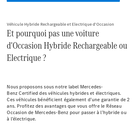
GLE
Nouveau
GLE
Nouveau
Coupé
GLS
Nouveau
Véhicule Hybride Rechargeable et Electrique d'Occasion​
Mercedes-
Et pourquoi pas une voiture
Maybach
Nouveau
GLS
d'Occasion Hybride Rechargeable ou
Classe
Électrique
Electrique ?​
G
Classe G
Trouvez un
véhicule
Nous proposons sous notre label Mercedes-
neuf en
Benz Certified des véhicules hybrides et électriques.
stock
Ces véhicules bénéficient également d’une garantie de 2
Configurez
ans. Profitez des avantages que vous offre le Réseau
votre
Occasion de Mercedes-Benz pour passer à l’hybride ou
véhicule
à l’électrique.​
Breaks/Shooting Brakes