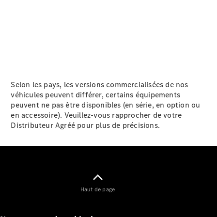
Trouvez un
véhicule
neuf en
stock
Configurez
votre
Selon les pays, les versions commercialisées de nos
véhicule
véhicules peuvent différer, certains équipements
Compactes
peuvent ne pas être disponibles (en série, en option ou
en accessoire). Veuillez-vous rapprocher de votre
Distributeur Agréé pour plus de précisions.
Classe A
Compacte
Haut de page
Trouvez un
véhicule