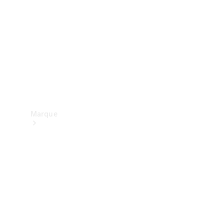
contact
Marque
Mercedes-
Benz
France