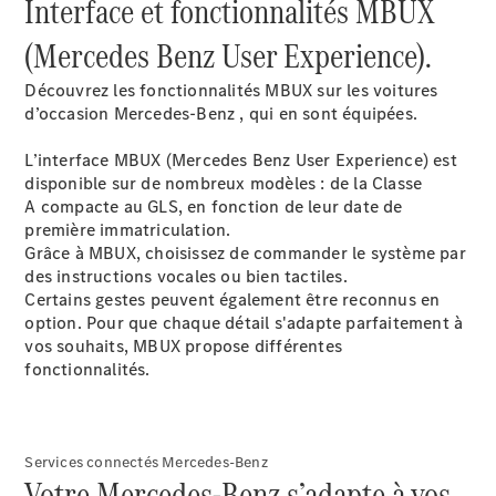
Interface et fonctionnalités MBUX
EQS
Nouveau
Électrique
Berline
(Mercedes Benz User Experience).​
Classe E
Berline
Découvrez les fonctionnalités MBUX sur les voitures
Classe S
d’occasion Mercedes-Benz , qui en sont équipées.​
Classe S
Limousine
L’interface MBUX (Mercedes Benz User Experience) est
Mercedes-
disponible sur de nombreux modèles : de la Classe
Maybach
Nouveau
A compacte au GLS, en fonction de leur date de
Classe S
première immatriculation.​
Grâce à MBUX, choisissez de commander le système par
des instructions vocales ou bien tactiles.
Trouvez un
Certains gestes peuvent également être reconnus en
véhicule
option. Pour que chaque détail s'adapte parfaitement à
neuf en
vos souhaits, MBUX propose différentes
stock
fonctionnalités.​
Configurez
votre
véhicule
SUV
Services connectés Mercedes-Benz
Votre Mercedes-Benz s’adapte à vos