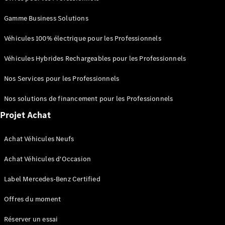
AMG SL
Roadster
Gamme Business Solutions
Mercedes-
Maybach SL
Véhicules 100% électrique pour les Professionnels
Monogram
Series
Véhicules Hybrides Rechargeables pour les Professionnels
Nos Services pour les Professionnels
Trouvez un
véhicule
Nos solutions de financement pour les Professionnels
neuf en
stock
Projet Achat
Configurez
votre
Achat Véhicules Neufs
véhicule
Grande Limousine
Achat Véhicules d'Occasion
Label Mercedes-Benz Certified
Offres du moment
Réserver un essai