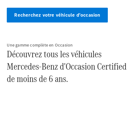
Recherchez votre véhicule d’occasion
Tous les
Une gamme complète en Occasion
Breaks
Découvrez tous les véhicules
CLA
Shooting
Nouveau
Électrique
Mercedes-Benz d'Occasion Certified
Brake
CLA
de moins de 6 ans.
Shooting
Nouveau
Brake
Classe C
Break
Classe C
All-Terrain
Classe E
Break
Classe E All-
Terrain