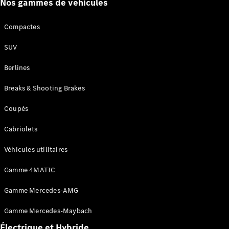
Nos gammes de vehicules
neuf en
stock
Configurez
Compactes
votre
SUV
véhicule
Coupés
Berlines
Breaks & Shooting Brakes
Coupés
Cabriolets
Tous les
Coupés
Véhicules utilitaires
CLE Coupé
Mercedes-
Gamme 4MATIC
AMG GT
Coupé
Gamme Mercedes-AMG
Mercedes-
AMG GT
Gamme Mercedes-Maybach
Nouveau
Électrique
Coupé 4
Électrique et Hybride