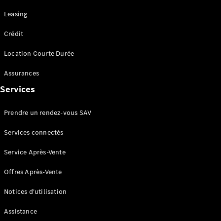
Leasing
VLE
Nouveau
Électrique
Crédit
Trouvez un
Location Courte Durée
véhicule
neuf en
Assurances
stock
Configurez
Services
votre
véhicule
Prendre un rendez-vous SAV
Monospaces
Services connectés
Service Après-Vente
Offres Après-Vente
Tous les
Notices d'utilisation
Monospaces
Classe V
Assistance