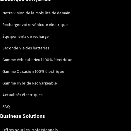
Portes
Notre vision de la mobilité de demain
Trouvez un
véhicule
Recharger votre véhicule électrique
neuf en
stock
Équipements de recharge
Configurez
votre
Seconde vie des batteries
véhicule
Cabriolets/Roadsters
Gamme Véhicule Neuf 100% électrique
Gamme Occasion 100% électrique
Gamme Hybride Rechargeable
Actualités électriques
Tous les
FAQ
Cabriolets/Roadsters
CLE
Business Solutions
Cabriolet
Mercedes-
Offres pour les Professionnels