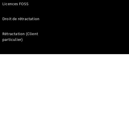
Licences FOSS
d’occasion
Droit de rétractation
Offres
véhicules
Mercedes
Rétractation (Client
Configurateur
particulier)
et prix
Réserver un
essai
Gamme
Entreprise
: Business
Solutions