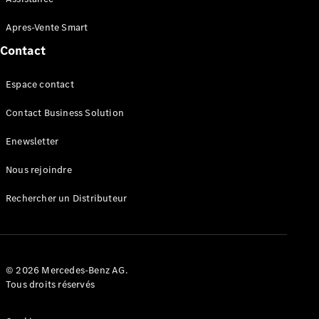
AMG SL
Roadster
Apres-Vente Smart
Mercedes-
Maybach SL
Contact
Monogram
Series
Espace contact
Contact Business Solution
Trouvez un
véhicule
Enewsletter
neuf en
stock
Nous rejoindre
Configurez
votre
Rechercher un Distributeur
véhicule
Grande Limousine
© 2026 Mercedes-Benz AG.
Tous droits réservés