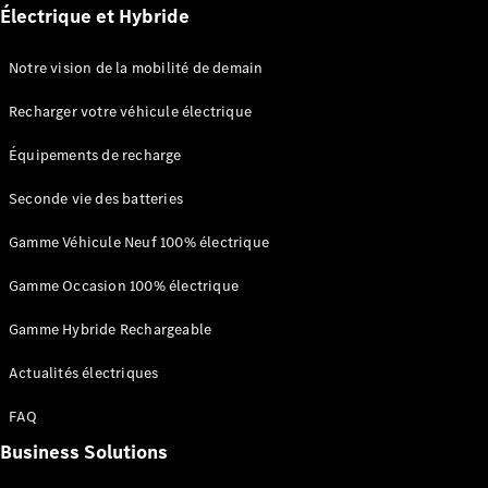
Électrique et Hybride
Trouvez un
Notre vision de la mobilité de demain
véhicule
neuf en
Recharger votre véhicule électrique
stock
Configurez
Équipements de recharge
votre
véhicule
Seconde vie des batteries
Compactes
Gamme Véhicule Neuf 100% électrique
Gamme Occasion 100% électrique
Gamme Hybride Rechargeable
Classe A
Actualités électriques
Compacte
FAQ
Business Solutions
Trouvez un
véhicule