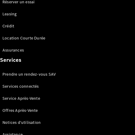
Portes
Réserver un essai
Leasing
Trouvez un
véhicule
Crédit
neuf en
stock
Location Courte Durée
Configurez
votre
Assurances
véhicule
Services
Cabriolets/Roadsters
Prendre un rendez-vous SAV
Services connectés
Service Après-Vente
Tous les
Offres Après-Vente
Cabriolets/Roadsters
CLE
Notices d'utilisation
Cabriolet
Mercedes-
Assistance