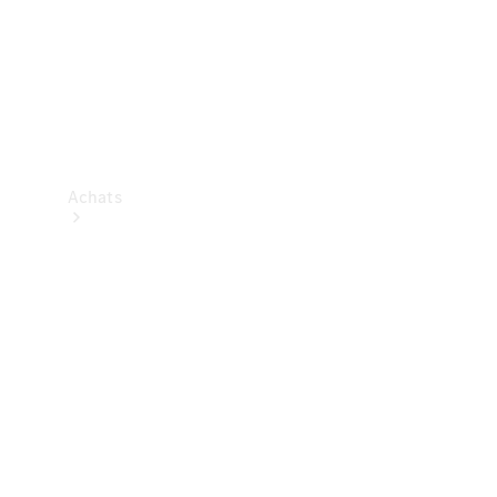
Achats
Trouvez un
véhicule
neuf en
stock
Trouvez un
véhicule