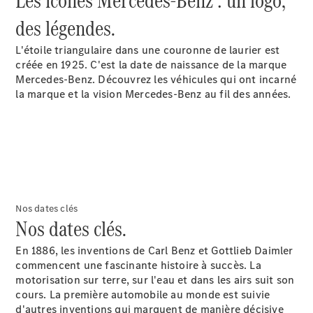
Les icônes Mercedes-Benz : un logo,
Modèles électriques
des légendes.
Modèles hybrides
L'étoile triangulaire dans une couronne de laurier est
Berlines
créée en 1925. C'est la date de naissance de la marque
Mercedes-Benz. Découvrez les véhicules qui ont incarné
la marque et la vision Mercedes-Benz au fil des années.
Toutes les
Berlines
CLA
Nouveau
Électrique
CLA
Nouveau
Nos dates clés
Classe C
Nos dates clés.
Berline
Classe
En 1886, les inventions de Carl Benz et Gottlieb Daimler
C
commencent une fascinante histoire à succès. La
Nouveau
Électrique
Berline
motorisation sur terre, sur l'eau et dans les airs suit son
EQE
cours. La première automobile au monde est suivie
Électrique
Berline
d'autres inventions qui marquent de manière décisive