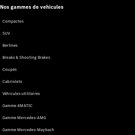
Nos gammes de vehicules
Compactes
SUV
Tous les
Breaks
Berlines
CLA
Breaks & Shooting Brakes
Shooting
Nouveau
Électrique
Brake
Coupés
CLA
Shooting
Nouveau
Cabriolets
Brake
Classe C
Véhicules utilitaires
Break
Classe C
Gamme 4MATIC
All-Terrain
Classe E
Gamme Mercedes-AMG
Break
Classe E All-
Gamme Mercedes-Maybach
Terrain