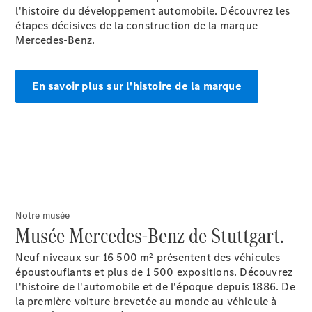
EQS
l'histoire du développement automobile. Découvrez les
Nouveau
Électrique
Berline
étapes décisives de la construction de la marque
Classe E
Mercedes-Benz.
Berline
Classe S
Classe S
En savoir plus sur l'histoire de la marque
Limousine
Mercedes-
Maybach
Nouveau
Classe S
Trouvez un
véhicule
neuf en
Notre musée
stock
Musée Mercedes-Benz de Stuttgart.
Configurez
votre
Neuf niveaux sur 16 500 m² présentent des véhicules
véhicule
époustouflants et plus de 1 500 expositions. Découvrez
SUV
l'histoire de l'automobile et de l'époque depuis 1886. De
la première voiture brevetée au monde au véhicule à