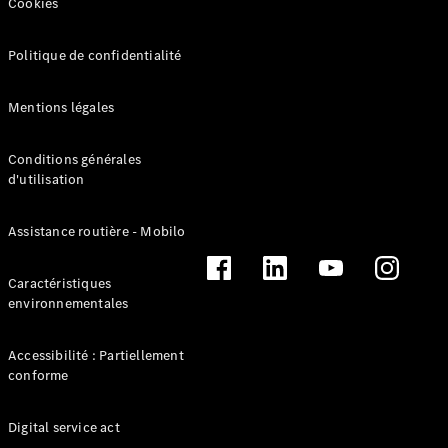
Cookies
VLE
Nouveau
Électrique
Politique de confidentialité
Trouvez un
Mentions légales
véhicule
neuf en
stock
Conditions générales
Configurez
d'utilisation
votre
véhicule
Assistance routière - Mobilo
Monospaces
Caractéristiques
environnementales
Accessibilité : Partiellement
conforme
Tous les
Monospaces
Classe V
Digital service act