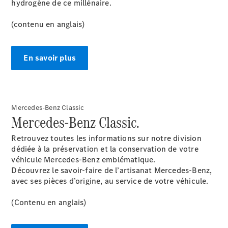
hydrogène de ce millénaire.
(contenu en anglais)
Tous les
En savoir plus
SUVs
EQE
Électrique
SUV
EQS
Électrique
SUV
Mercedes-Benz Classic
Mercedes-
Mercedes-Benz Classic.
Maybach
Électrique
EQS SUV
Retrouvez toutes les informations sur notre division
GLA
dédiée à la préservation et la conservation de votre
GLA
Nouveau
véhicule Mercedes-Benz emblématique.
GLA
Nouveau
Électrique
Découvrez le savoir-faire de l’artisanat Mercedes-Benz,
GLB
Nouveau
Électrique
avec ses pièces d’origine, au service de votre véhicule.
GLB
Nouveau
GLC
Nouveau
Électrique
(Contenu en anglais)
GLC
GLC Coupé