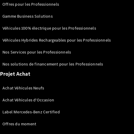
neuf en
Offres pour les Professionnels
stock
Configurez
Gamme Business Solutions
votre
véhicule
Véhicules 100% électrique pour les Professionnels
Coupés
Véhicules Hybrides Rechargeables pour les Professionnels
Nos Services pour les Professionnels
Nos solutions de financement pour les Professionnels
Projet Achat
Tous les
Coupés
Achat Véhicules Neufs
CLE Coupé
Mercedes-
Achat Véhicules d'Occasion
AMG GT
Coupé
Label Mercedes-Benz Certified
Mercedes-
AMG GT
Offres du moment
Nouveau
Électrique
Coupé 4