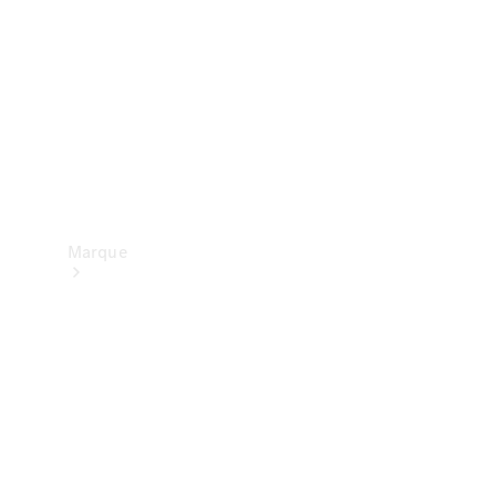
contact
Marque
Mercedes-
Benz
France