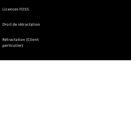
Marco Polo
Licences FOSS
Trouvez un
véhicule
Droit de rétractation
neuf en
stock
Rétractation (Client
Configurez
particulier)
votre
véhicule
Véhicules utilitaires légers
Trouvez un véhicule neuf en stock
Configurez votre véhicule