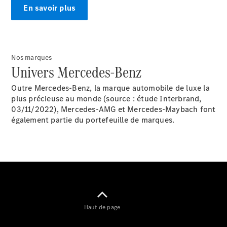
GLE
Nouveau
En savoir plus
GLE
Nouveau
Coupé
GLS
Nouveau
Mercedes-
Nos marques
Maybach
Nouveau
Univers Mercedes-Benz
GLS
Classe
Électrique
Outre Mercedes-Benz, la marque automobile de luxe la
G
plus précieuse au monde (source : étude Interbrand,
Classe G
03/11/2022), Mercedes-AMG et Mercedes-Maybach font
également partie du portefeuille de marques.
Trouvez un
véhicule
neuf en
stock
Configurez
votre
véhicule
Breaks/Shooting Brakes
Haut de page