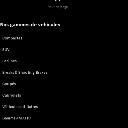
Haut de page
Trouvez un
véhicule
Nos gammes de vehicules
neuf en
stock
Configurez
Compactes
votre
SUV
véhicule
Compactes
Berlines
Breaks & Shooting Brakes
Coupés
Cabriolets
Classe A
Compacte
Véhicules utilitaires
Gamme 4MATIC
Trouvez un
véhicule