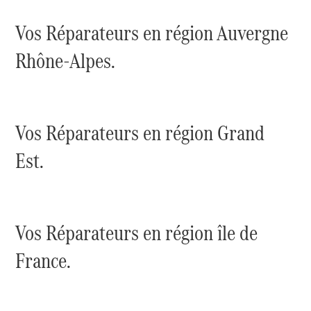
Vos Réparateurs en région Auvergne
Rhône-Alpes.
Tous les
SUVs
EQE
Électrique
SUV
Vos Réparateurs en région Grand
EQS
Électrique
SUV
Est.
Mercedes-
Maybach
Électrique
EQS SUV
GLA
GLA
Nouveau
Vos Réparateurs en région île de
GLA
Nouveau
Électrique
GLB
Nouveau
Électrique
France.
GLB
Nouveau
GLC
Nouveau
Électrique
GLC
GLC Coupé