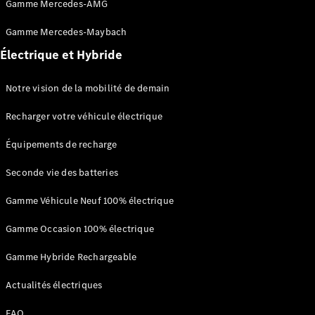
Gamme Mercedes-AMG
neuf en
stock
Gamme Mercedes-Maybach
Configurez
votre
Électrique et Hybride
véhicule
Coupés
Notre vision de la mobilité de demain
Recharger votre véhicule électrique
Équipements de recharge
Seconde vie des batteries
Tous les
Coupés
Gamme Véhicule Neuf 100% électrique
CLE Coupé
Mercedes-
Gamme Occasion 100% électrique
AMG GT
Coupé
Gamme Hybride Rechargeable
Mercedes-
Actualités électriques
AMG GT
Nouveau
Électrique
Coupé 4
FAQ