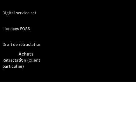
Digital service act
Licences FOSS
Droit de rétractation
Achats
Rétractation (Client
particulier)
Trouvez un
véhicule
neuf en
stock
Trouvez un
véhicule