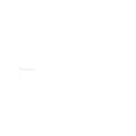
contact
Marque
Mercedes-
Benz
France