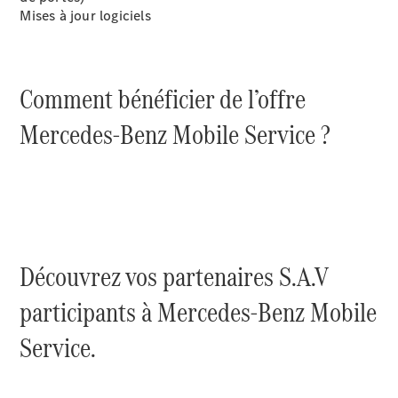
EQS
Mises à jour logiciels
Nouveau
Électrique
Berline
Classe E
Berline
Classe S
Comment bénéficier de l’offre
Classe S
Limousine
Mercedes-Benz Mobile Service ?
Mercedes-
Maybach
Nouveau
Classe S
Trouvez un
véhicule
neuf en
Découvrez vos partenaires S.A.V
stock
participants à Mercedes-Benz Mobile
Configurez
votre
Service.
véhicule
SUV