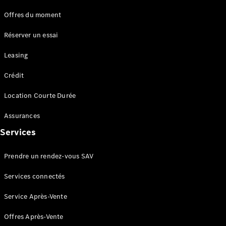
AMG SL
Roadster
Offres du moment
Mercedes-
Maybach SL
Réserver un essai
Monogram
Series
Leasing
Crédit
Trouvez un
véhicule
Location Courte Durée
neuf en
stock
Assurances
Configurez
Services
votre
véhicule
Prendre un rendez-vous SAV
Grande Limousine
Services connectés
Service Après-Vente
Offres Après-Vente