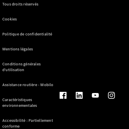
Marco Polo
Tous droits réservés
Trouvez un
Cookies
véhicule
neuf en
stock
Politique de confidentialité
Configurez
votre
Mentions légales
véhicule
Conditions générales
Véhicules utilitaires légers
d'utilisation
Trouvez un véhicule neuf en stock
Assistance routière - Mobilo
Configurez votre véhicule
Caractéristiques
environnementales
Accessibilité : Partiellement
conforme