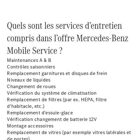
Modèles électriques
Modèles hybrides
Quels sont les services d’entretien
Berlines
compris dans l’offre Mercedes-Benz
Mobile Service ?
Maintenances A & B
Contrôles saisonniers
Toutes les
Remplacement garnitures et disques de frein
Berlines
Niveaux de liquides
CLA
Nouveau
Électrique
Changement de roues
CLA
Nouveau
Vérification du système de climatisation
Classe C
Remplacement de filtres (par ex. HEPA, filtre
Berline
d’habitacle, etc.)
Classe
Remplacement d’essuie-glace
C
Nouveau
Électrique
Vérification changement de batterie 12V
Berline
Montage accessoires
EQE
Remplacement de vitres (par exemple vitres latérales et
Électrique
Berline
de portes)