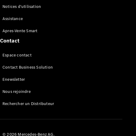
Notices d'utilisation
VLE
Nouveau
Électrique
Assistance
Trouvez un
Apres-Vente Smart
véhicule
Contact
neuf en
stock
Configurez
Espace contact
votre
véhicule
Contact Business Solution
Monospaces
Enewsletter
Nous rejoindre
Rechercher un Distributeur
Tous les
Monospaces
Classe V
© 2026 Mercedes-Benz AG.