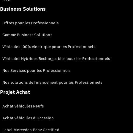
Portes
Business Solutions
Trouvez un
véhicule
Offres pour les Professionnels
neuf en
Gamme Business Solutions
stock
Configurez
Véhicules 100% électrique pour les Professionnels
votre
véhicule
Véhicules Hybrides Rechargeables pour les Professionnels
Cabriolets/Roadsters
Nos Services pour les Professionnels
Nos solutions de financement pour les Professionnels
Projet Achat
Tous les
Achat Véhicules Neufs
Cabriolets/Roadsters
CLE
Achat Véhicules d'Occasion
Cabriolet
Mercedes-
Label Mercedes-Benz Certified