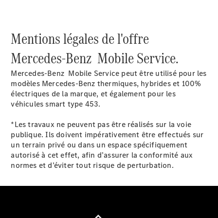
Mentions légales de l'offre
Mercedes-Benz Mobile Service.
Tous les
Breaks
Mercedes-Benz Mobile Service peut être utilisé pour les
CLA
modèles Mercedes-Benz thermiques, hybrides et 100%
Shooting
électriques de la marque, et également pour les
Nouveau
Électrique
Brake
véhicules smart type 453.
CLA
Shooting
*Les travaux ne peuvent pas être réalisés sur la voie
Nouveau
Brake
publique. Ils doivent impérativement être effectués sur
Classe C
un terrain privé ou dans un espace spécifiquement
Break
autorisé à cet effet, afin d’assurer la conformité aux
Classe C
normes et d’éviter tout risque de perturbation.
All-Terrain
Classe E
Break
Classe E All-
Terrain