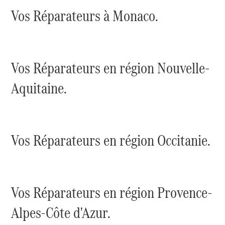
GLE
Nouveau
Vos Réparateurs à Monaco.
GLE
Nouveau
Coupé
GLS
Nouveau
Mercedes-
Maybach
Nouveau
Vos Réparateurs en région Nouvelle-
GLS
Classe
Aquitaine.
Électrique
G
Classe G
Trouvez un
Vos Réparateurs en région Occitanie.
véhicule
neuf en
stock
Configurez
votre
Vos Réparateurs en région Provence-
véhicule
Breaks/Shooting Brakes
Alpes-Côte d'Azur.