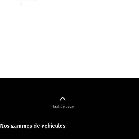
Tous les
Services
Entretien
et
réparations
Haut de page
Nos gammes de vehicules