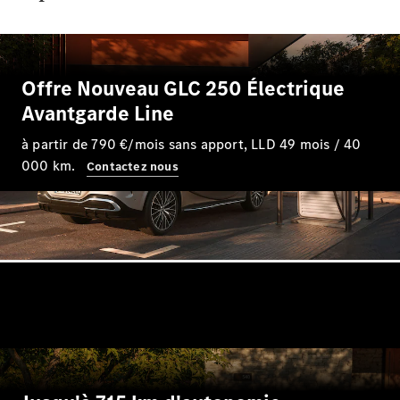
EQS
Nouveau
Électrique
Berline
Classe E
Berline
Offre Nouveau GLC 250 Électrique
Classe S
Classe S
Avantgarde Line
Limousine
Mercedes-
à partir de 790 €/mois sans apport, LLD 49 mois / 40
Maybach
Nouveau
000 km.
Contactez nous
Classe S
Trouvez un
véhicule
neuf en
stock
Configurez
votre
véhicule
SUV