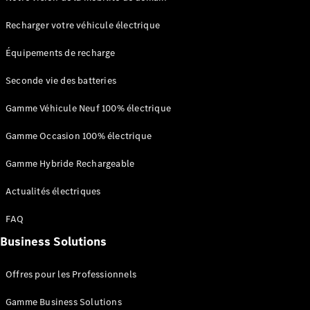
Recharger votre véhicule électrique
Équipements de recharge
Seconde vie des batteries
Gamme Véhicule Neuf 100% électrique
Solutions
Gamme Occasion 100% électrique
de recharge
L’Électromobilité
Gamme Hybride Rechargeable
selon Mercedes-
Benz
Actualités électriques
Gamme
FAQ
100%
électrique
Business Solutions
Gamme
Hybride
Offres pour les Professionnels
Rechargeable
Équipements
Gamme Business Solutions
de recharge