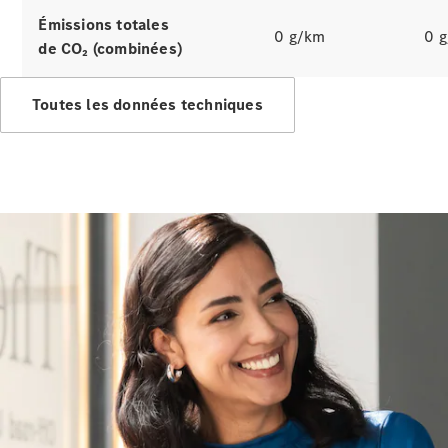
Émissions totales
0 g/km
0 
de CO₂ (combinées)
Toutes les données techniques
Présentation
Offres
Business
Solutions
Gamme
100%
électrique
Gamme
Hybrides
Rechargeables
Technologies
Services
Financement
Gamme
Occasion