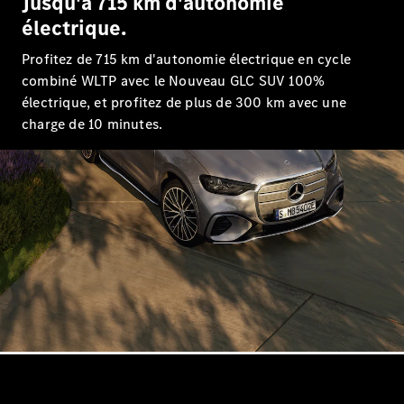
Jusqu'à 715 km d'autonomie
électrique.
Profitez de 715 km d'autonomie électrique en cycle
combiné WLTP avec le Nouveau GLC SUV 100%
Tous les
électrique, et profitez de plus de 300 km avec une
SUVs
charge de 10 minutes.
EQE
Électrique
SUV
EQS
Électrique
SUV
Mercedes-
Maybach
Électrique
EQS SUV
GLA
GLA
Nouveau
GLA
Nouveau
Électrique
GLB
Nouveau
Électrique
GLB
Nouveau
GLC
Nouveau
Électrique
GLC
GLC Coupé