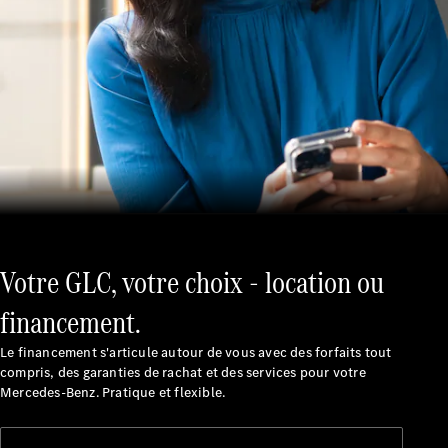
Véhicules
d'occasion
garantis
Mercedes-
Benz
Certified
Votre GLC, votre choix - location ou
Gamme
Occasion
financement.
Gamme
Occasion
Le financement s'articule autour de vous avec des forfaits tout
100%
compris, des garanties de rachat et des services pour votre
électrique
Mercedes-Benz. Pratique et flexible.
Garantie du
label