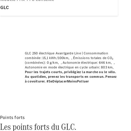
Modèles électriques
GLC
Modèles hybrides
Berlines
GLC 250 électrique Avantgarde Line |
Consommation
combinée: 15,1 kWh/100km
Émissions totales de CO₂
(combinées): 0 g/km
Autonomie électrique: 646 km
Toutes les
Autonomie en mode électrique en cycle urbain: 803 km
Pour les trajets courts, privilégiez la marche ou le vélo.
Berlines
Au quotidien, prenez les transports en commun. Pensez
CLA
Nouveau
Électrique
à covoiturer. #SeDéplacerMoinsPolluer
CLA
Nouveau
Classe C
Berline
Classe
C
Nouveau
Électrique
Berline
Points forts
EQE
Les points forts du GLC.
Électrique
Berline