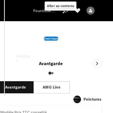
Aller au contenu
Fournisseur / Protection des données
GLC
Électrique
Fournisseur /
Protection des
Prix TTC conseillé
données
Modèles
Avantgarde
Avantgarde
AMG Line
Tous les modèles
Peintures
Nouveaux modèles
Modèle
Prix TTC conseillé