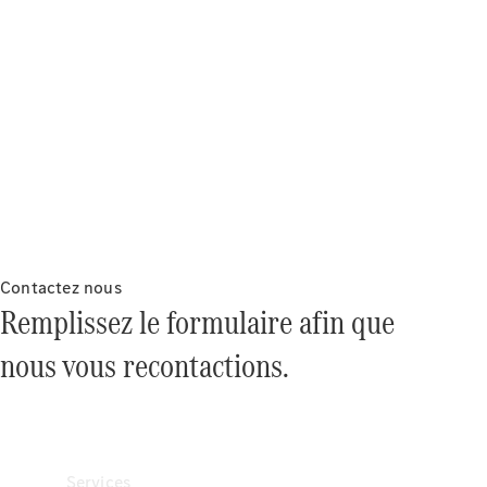
Score
environnemental
Certificats
d’économies
d’énergie
Nos
systèmes
avancés
d'aide à la
conduite
Brochures
véhicules
Contactez nous
Remplissez le formulaire afin que
nous vous recontactions.
Services