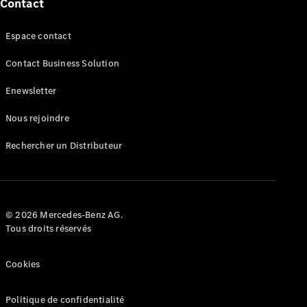
et
Contact
Collection
Espace contact
Contact Business Solution
Enewsletter
Nous rejoindre
Rechercher un Distributeur
Accessoires
Collection
Notices
© 2026 Mercedes-Benz AG.
d'utilisation
Tous droits réservés
Rappels
Après-Vente
Cookies
smart
Politique de confidentialité
Espace