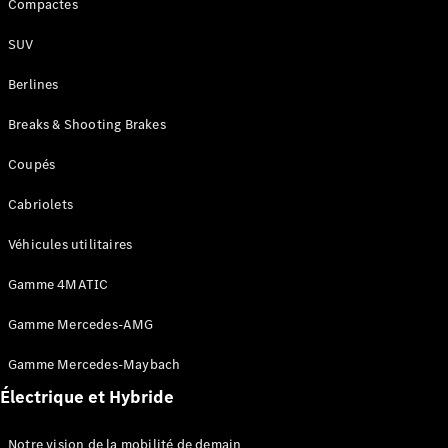
Maintenance
Compactes
Réparation
Mobile
SUV
Service
Auto-
Berlines
réparation
Breaks & Shooting Brakes
Contrat
Service
Coupés
Service
Select
Cabriolets
Garantie
Mobilo
Véhicules utilitaires
Pièces de
rechange
Gamme 4MATIC
Jantes et
Pneus
Gamme Mercedes-AMG
Nos
solutions
Gamme Mercedes-Maybach
de
Électrique et Hybride
recharge
Notre vision de la mobilité de demain