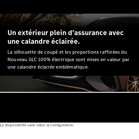
Trouvez un
véhicule
neuf en
Un extérieur plein d'assurance avec
stock
une calandre éclairée.
Configurez
votre
La silhouette de coupé et les proportions raffinées du
véhicule
Nouveau GLC 100% électrique sont mises en valeur par
Compactes
une calandre éclairée emblématique.
Classe A
Compacte
La disponibilité varie selon la configuration.
Trouvez un
véhicule