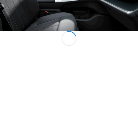
AMG SL
Roadster
Mercedes-
Maybach SL
Monogram
Series
Trouvez un
véhicule
neuf en
stock
Configurez
votre
véhicule
Grande Limousine