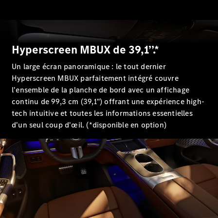
GLE
Nouveau
GLE
Nouveau
Coupé
GLS
Nouveau
Mercedes-
Hyperscreen MBUX de 39,1’’.*
Maybach
Nouveau
GLS
Un large écran panoramique : le tout dernier
Classe
Hyperscreen MBUX parfaitement intégré couvre
Électrique
G
l'ensemble de la planche de bord avec un affichage
Classe G
continu de 99,3 cm (39,1") offrant une expérience high-
tech intuitive et toutes les informations essentielles
Trouvez un
d'un seul coup d'œil. (*disponible en option)
véhicule
neuf en
stock
Configurez
votre
véhicule
Breaks/Shooting Brakes