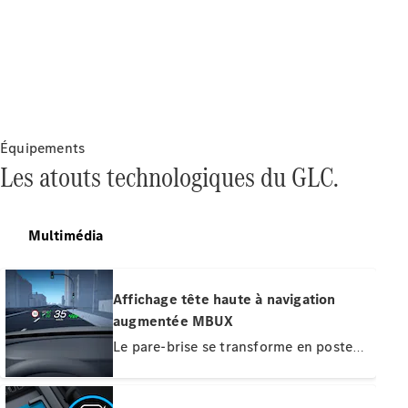
VLE
Nouveau
Électrique
Trouvez un
véhicule
neuf en
stock
Équipements
Configurez
Les atouts technologiques du GLC.
votre
véhicule
Monospaces
Multimédia
Affichage tête haute à navigation
augmentée MBUX
Le pare-brise se transforme en poste
Tous les
de conduite numérique : l'affichage
Monospaces
Classe V
tête haute projette les informations