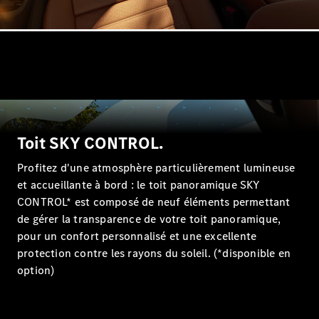
Tous les
Breaks
CLA
Shooting
Nouveau
Électrique
Toit SKY CONTROL.
Brake
CLA
Profitez d'une atmosphère particulièrement lumineuse
Shooting
Nouveau
et accueillante à bord : le toit panoramique SKY
Brake
CONTROL* est composé de neuf éléments permettant
Classe C
de gérer la transparence de votre toit panoramique,
Break
pour un confort personnalisé et une excellente
Classe C
protection contre les rayons du soleil. (*disponible en
All-Terrain
option)
Classe E
Break
Classe E All-
Terrain