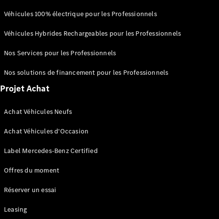
Seconde vie
Véhicules 100% électrique pour les Professionnels
des
batteries
Véhicules Hybrides Rechargeables pour les Professionnels
Recharger
votre
Nos Services pour les Professionnels
véhicule
FAQ
Nos solutions de financement pour les Professionnels
Projet Achat
Rendez-
vous en
Achat Véhicules Neufs
ligne
Assistance
Achat Véhicules d'Occasion
Label Mercedes-Benz Certified
Offres du moment
Réserver un essai
Présentation
Assistance
Leasing