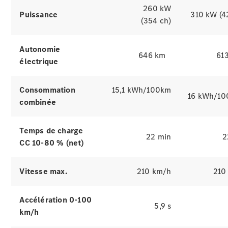
d’occasion
260 kW
Puissance
310 kW (4
(354 ch)
Offres
véhicules
Autonomie
646 km
61
Mercedes
électrique
Configurateur
et prix
Réserver un
Consommation
15,1 kWh/100km
16 kWh/1
essai
combinée
Gamme
Temps de charge
22 min
2
Entreprise
CC 10-80 % (net)
: Business
Solutions
Vitesse max.
210 km/h
210
Accélération 0-100
5,9 s
km/h