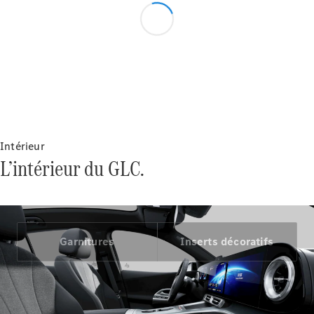
Portes
Trouvez un
véhicule
neuf en
stock
Configurez
votre
véhicule
Cabriolets/Roadsters
Intérieur
L’intérieur du GLC.
Garnitures
Inserts décoratifs
Tous les
Cabriolets/Roadsters
CLE
Cabriolet
Mercedes-