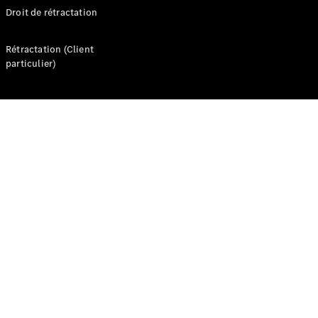
Droit de rétractation
Rétractation (Client
particulier)
Nous
rejoindre
Espace
contact
Informations
pratiques
Qui
sommes-
nous ?