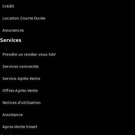
en cas de
panne
Crédit
Assistance
Location Courte Durée
en cas de
sinistre
Assurances
Déclaration
de sinistre
Services
en ligne
Services
Prendre un rendez-vous SAV
connectés
Services connectés
Service Après-Vente
Offres Après-Vente
Notices d'utilisation
Services
Assistance
connectés
FAQ
Apres-Vente Smart
Accessoires