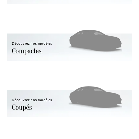
Trouvez un
véhicule
neuf en
stock
Configurez
Découvrez nos modèles
votre
Compactes
véhicule
Compactes
Découvrez nos modèles
Coupés
Classe A
Compacte
Trouvez un
véhicule