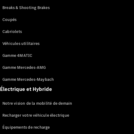
Marco Polo
Breaks & Shooting Brakes
Trouvez un
Coupés
véhicule
neuf en
Cabriolets
stock
Configurez
Véhicules utilitaires
votre
véhicule
Gamme 4MATIC
Gamme Mercedes-AMG
Véhicules utilitaires légers
Gamme Mercedes-Maybach
Trouvez un véhicule neuf en stock
Électrique et Hybride
Configurez votre véhicule
Notre vision de la mobilité de demain
Recharger votre véhicule électrique
Équipements de recharge