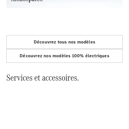
Portes
Trouvez un
véhicule
neuf en
stock
Configurez
Découvrez tous nos modèles
votre
véhicule
Découvrez nos modèles 100% électriques
Cabriolets/Roadsters
Services et accessoires.
Tous les
Cabriolets/Roadsters
CLE
Cabriolet
Mercedes-