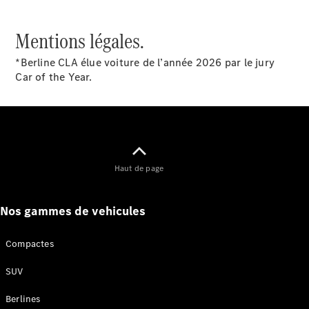
VLE
Nouveau
Électrique
Mentions légales.
*Berline CLA élue voiture de l’année 2026 par le jury
Trouvez un
Car of the Year.
véhicule
neuf en
stock
Configurez
votre
véhicule
Monospaces
Haut de page
Nos gammes de vehicules
Compactes
Tous les
SUV
Monospaces
Classe V
Berlines