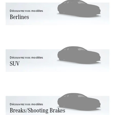
Découvrez nos modèles
Berlines
Tous les
Breaks
CLA
Shooting
Nouveau
Électrique
Brake
Découvrez nos modèles
CLA
SUV
Shooting
Nouveau
Brake
Classe C
Break
Classe C
All-Terrain
Classe E
Break
Découvrez nos modèles
Breaks/Shooting Brakes
Classe E All-
Terrain