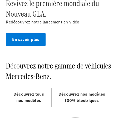
Revivez le première mondiale du
GLE
Nouveau
GLE
Nouveau GLA.
Nouveau
Coupé
GLS
Nouveau
Redécouvrez notre lancement en vidéo.
Mercedes-
Maybach
Nouveau
GLS
En savoir plus
Classe
Électrique
G
Classe G
Découvrez notre gamme de véhicules
Trouvez un
véhicule
Mercedes-Benz.
neuf en
stock
Configurez
Découvrez tous
votre
Découvrez nos modèles
véhicule
nos modèles
100% électriques
Breaks/Shooting Brakes