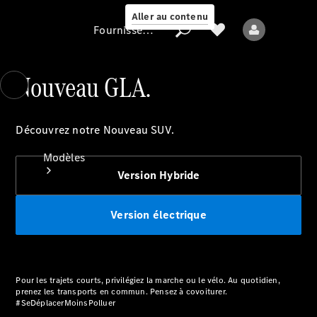
Aller au contenu
Fournisseur / Protection des données
Nouveau GLA.
Fournisseur /
Protection des
Découvrez notre Nouveau SUV.
données
Modèles
Version Hybride
Version électrique
Tous les modèles
Pour les trajets courts, privilégiez la marche ou le vélo. Au quotidien,
Nouveaux modèles
prenez les transports en commun. Pensez à covoiturer.
#SeDéplacerMoinsPolluer