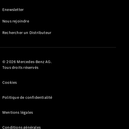
Enewsletter
Nous rejoindre
Rechercher un Distributeur
Véhicules
d'occasion
garantis
© 2026 Mercedes-Benz AG.
Mercedes-
Tous droits réservés
Benz
Certified
Cookies
Gamme
Occasion
Gamme
Politique de confidentialité
Occasion
100%
Mentions légales
électrique
Garantie du
label
Conditions générales