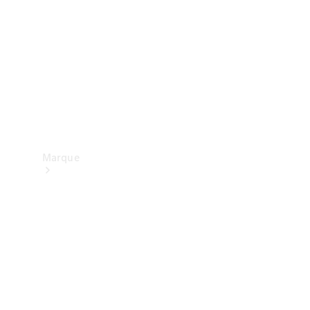
contact
Marque
Mercedes-
Benz
France