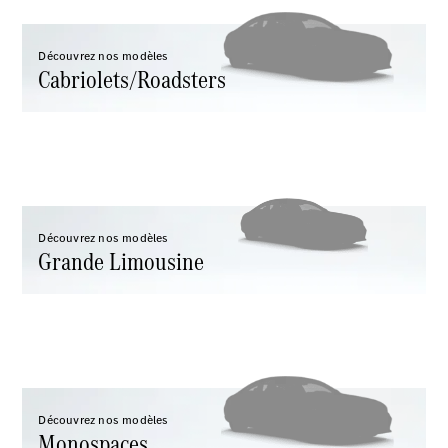
neuf en
stock
Configurez
Découvrez nos modèles
Cabriolets/Roadsters
votre
véhicule
Coupés
Découvrez nos modèles
Grande Limousine
Tous les
Coupés
CLE Coupé
Mercedes-
AMG GT
Coupé
Mercedes-
AMG GT
Nouveau
Électrique
Découvrez nos modèles
Coupé 4
Monospaces