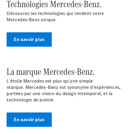
Technologies Mercedes-Benz.
AMG SL
Roadster
Découvrez les technologies qui rendent votre
Mercedes-
Mercedes-Benz unique.
Maybach SL
Monogram
Series
En savoir plus
Trouvez un
véhicule
neuf en
stock
La marque Mercedes-Benz.
Configurez
votre
L'étoile Mercedes est plus qu'une simple
véhicule
marque. Mercedes-Benz est synonyme d’expériences,
Grande Limousine
portées par une vision du design intemporel, et la
technologie de pointe.
En savoir plus