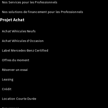
Nos Services pour les Professionnels
d’occasion
Nos solutions de financement pour les Professionnels
Offres
Projet Achat
véhicules
Mercedes
Achat Véhicules Neufs
Configurateur
et prix
Achat Véhicules d'Occasion
Réserver un
essai
Label Mercedes-Benz Certified
Offres du moment
Gamme
Entreprise
Réserver un essai
: Business
Solutions
Leasing
Crédit
Location Courte Durée