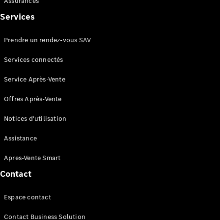
Assurances
Services
Prendre un rendez-vous SAV
Services connectés
Présentation
Offres
Service Après-Vente
Business
Solutions
Offres Après-Vente
Gamme
Notices d'utilisation
100%
électrique
Assistance
Gamme
Hybrides
Apres-Vente Smart
Rechargeables
Technologies
Contact
Services
Financement
Espace contact
Gamme
Occasion
Contact Business Solution