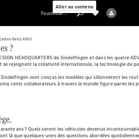
Aller au contenu
Fournisseur / Protection des données
Mercedes-Benz AMG
es ?
Fournisseur /
Protection des
 DESIGN HEADQUARTERS de Sindelfingen et dans les quatre AD
données
e rejoignent la créativité internationale, la technologie de poi
Modèles
ndelfingen sont conçus les modèles qui sillonneront les route
inq cents collaborateurs à travers le monde figure parmi les p
ège.
Tous les modèles
Nouveaux modèles
uarante ans ? Quels seront les véhicules devenus incontournabl
e sont là que quelques-unes des questions abordées quotidienn