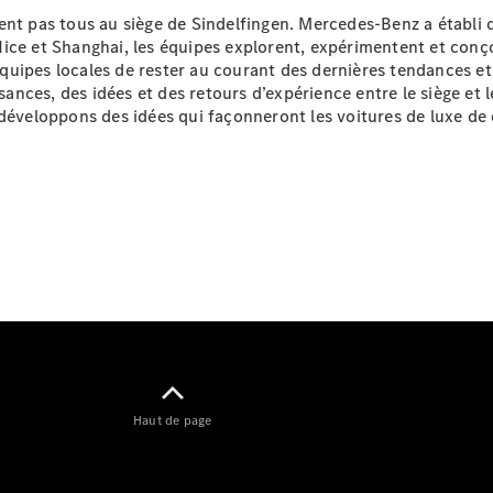
EQS
ent pas tous au siège de Sindelfingen. Mercedes-Benz a établi 
Nouveau
Électrique
Berline
ice et Shanghai, les équipes explorent, expérimentent et conçoi
Classe E
 équipes locales de rester au courant des dernières tendances et
Berline
ssances, des idées et des retours d’expérience entre le siège et
Classe S
 développons des idées qui façonneront les voitures de luxe de
Classe S
Limousine
Mercedes-
Maybach
Nouveau
Classe S
Trouvez un
véhicule
neuf en
stock
Configurez
votre
véhicule
Haut de page
SUV