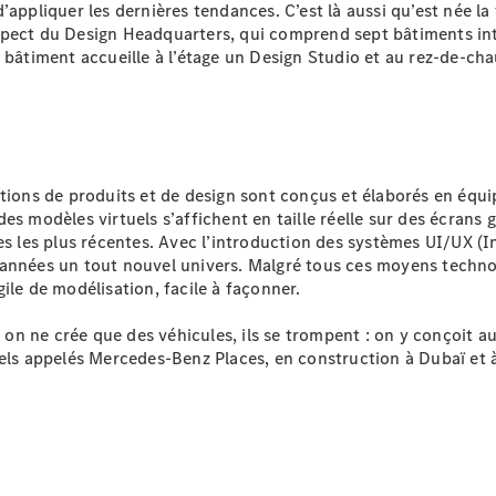
d’appliquer les dernières tendances. C’est là aussi qu’est née 
Modèles électriques
l’aspect du Design Headquarters, qui comprend sept bâtiments int
Modèles hybrides
iment accueille à l’étage un Design Studio et au rez-de-chaus
Berlines
tions de produits et de design sont conçus et élaborés en équip
es modèles virtuels s’affichent en taille réelle sur des écrans
s les plus récentes. Avec l’introduction des systèmes UI/UX (In
Toutes les
 années un tout nouvel univers. Malgré tous ces moyens techno
Berlines
rgile de modélisation, facile à façonner.
CLA
Nouveau
Électrique
CLA
Nouveau
n ne crée que des véhicules, ils se trompent : on y conçoit au
Classe C
els appelés Mercedes-Benz Places, en construction à Dubaï et à
Berline
Classe
C
Nouveau
Électrique
Berline
EQE
Électrique
Berline