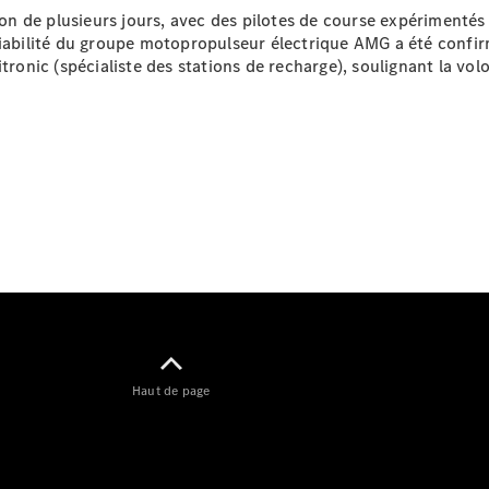
Modèles électriques
 de plusieurs jours, avec des pilotes de course expérimentés se
Modèles hybrides
iabilité du groupe motopropulseur électrique AMG a été confirmé
tronic (spécialiste des stations de recharge), soulignant la vol
Berlines
Toutes les
Berlines
CLA
Nouveau
Électrique
CLA
Nouveau
Classe C
Berline
Classe
Haut de page
C
Nouveau
Électrique
Berline
EQE
Électrique
Berline