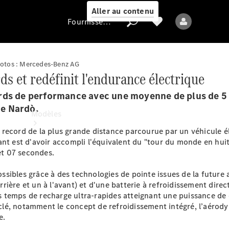
Aller au contenu
Fournisseur / Protection des données
hotos : Mercedes-Benz AG
 et redéfinit l'endurance électrique
Fournisseur /
Protection des
rds de performance avec une moyenne de plus de 5 
données
de Nardò.
Modèles
record de la plus grande distance parcourue par un véhicule él
ant est d'avoir accompli l'équivalent du "tour du monde en huit
 et 07 secondes.
ssibles grâce à des technologies de pointe issues de la futur
'arrière et un à l'avant) et d'une batterie à refroidissement dir
s temps de recharge ultra-rapides atteignant une puissance d
Tous les modèles
é, notamment le concept de refroidissement intégré, l’aérodyna
Nouveaux modèles
e.