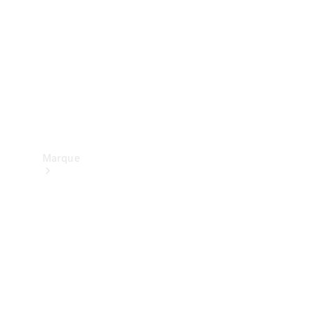
contact
Marque
Mercedes-
Benz
France