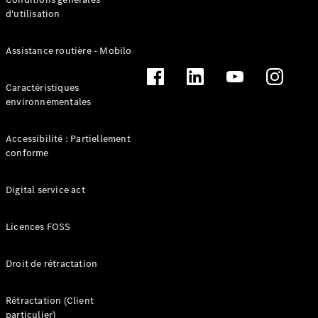
Marco Polo
d'utilisation
Trouvez un
Assistance routière - Mobilo
véhicule
neuf en
stock
Caractéristiques
Configurez
environnementales
votre
véhicule
Accessibilité : Partiellement
conforme
Véhicules utilitaires légers
Digital service act
Trouvez un véhicule neuf en stock
Configurez votre véhicule
Licences FOSS
Droit de rétractation
Rétractation (Client
particulier)