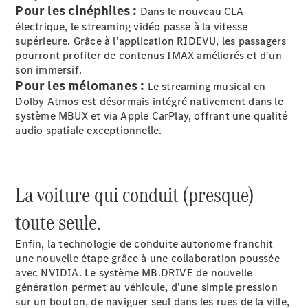
GLE
Nouveau
Pour les cinéphiles :
Dans le nouveau CLA
GLE
électrique, le streaming vidéo passe à la vitesse
Nouveau
Coupé
supérieure. Grâce à l'application RIDEVU, les passagers
GLS
Nouveau
pourront profiter de contenus IMAX améliorés et d'un
Mercedes-
son immersif.
Maybach
Nouveau
Pour les mélomanes :
Le streaming musical en
GLS
Dolby Atmos est désormais intégré nativement dans le
Classe
système MBUX et via Apple CarPlay, offrant une qualité
Électrique
G
audio spatiale exceptionnelle.
Classe G
Trouvez un
La voiture qui conduit (presque)
véhicule
neuf en
toute seule.
stock
Configurez
Enfin, la technologie de conduite autonome franchit
votre
une nouvelle étape grâce à une collaboration poussée
véhicule
avec NVIDIA. Le système MB.DRIVE de nouvelle
Breaks/Shooting Brakes
génération permet au véhicule, d'une simple pression
sur un bouton, de naviguer seul dans les rues de la ville,