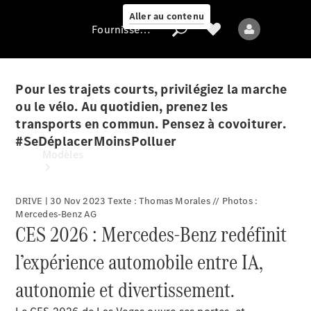
Aller au contenu
Fournisseur / Protection des données
Pour les trajets courts, privilégiez la marche
ou le vélo. Au quotidien, prenez les
Fournisseur /
transports en commun. Pensez à covoiturer.
Protection des
#SeDéplacerMoinsPolluer
données
Modèles
DRIVE | 30 Nov 2023 Texte : Thomas Morales // Photos :
Mercedes-Benz AG
CES 2026 : Mercedes-Benz redéfinit
l’expérience automobile entre IA,
Tous les modèles
Nouveaux modèles
autonomie et divertissement.