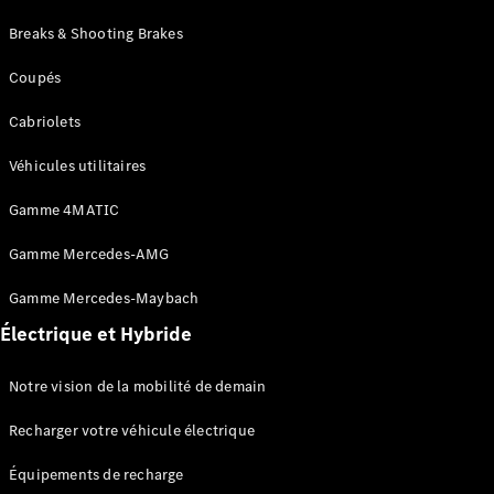
Breaks & Shooting Brakes
Trouvez un
véhicule
Coupés
neuf en
Cabriolets
stock
Configurez
Véhicules utilitaires
votre
véhicule
Gamme 4MATIC
Compactes
Gamme Mercedes-AMG
Gamme Mercedes-Maybach
Électrique et Hybride
Classe A
Notre vision de la mobilité de demain
Compacte
Recharger votre véhicule électrique
Trouvez un
Équipements de recharge
véhicule