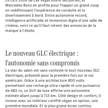
Le CES 2026 de Las Vegas ouvre ses portes, et
Modèles électriques
Mercedes-Benz en profite pour frapper un grand coup
Modèles hybrides
en redéfinissant l'expérience de conduite et le
divertissement à bord. Entre autonomie record,
intelligence artificielle et immersion digne d'une salle de
Berlines
cinéma, voici ce qu'il faut retenir des annonces de la
marque à l'étoile.
Le nouveau GLC électrique :
Toutes les
l'autonomie sans compromis
Berlines
CLA
Nouveau
Électrique
La star du salon est sans conteste le tout nouveau GLC
CLA
Nouveau
électrique, présenté pour la première fois sur le sol
Classe C
américain. Grâce à une architecture 800 volts
Berline
permettant une recharge ultra-rapide et une puissance
Classe
de 483 cv, ce SUV de luxe affiche une autonomie
C
Nouveau
Électrique
estimée allant jusqu'à 713 km. Côté design et confort, il
Berline
innove avec un intérieur certifié végan en option, une
EQE
Électrique
première mondiale. Et le plus grand écran continu
Berline