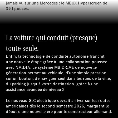
jamais vu sur une Mercedes : le MBUX Hyperscreen de
EQS
Nouveau
Électrique
39,1 pouces.
Berline
Classe E
Berline
Classe S
Classe S
La voiture qui conduit (presque)
Limousine
Mercedes-
toute seule.
Maybach
Nouveau
Classe S
Enfin, la technologie de conduite autonome franchit
une nouvelle étape grâce à une collaboration poussée
avec NVIDIA. Le système MB.DRIVE de nouvelle
Trouvez un
génération permet au véhicule, d'une simple pression
véhicule
sur un bouton, de naviguer seul dans les rues de la ville,
neuf en
du parking jusqu'à votre destination, grâce à une
stock
assistance avancée de niveau 2.
Configurez
votre
Le nouveau GLC électrique devrait arriver sur les routes
véhicule
américaines dès le second semestre 2026, marquant le
SUV
début d'une nouvelle ère pour le constructeur allemand.