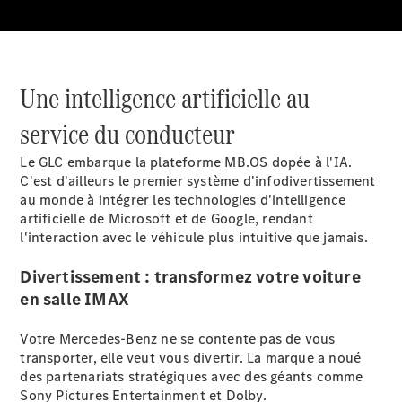
Une intelligence artificielle au
Tous les
SUVs
service du conducteur
EQE
Électrique
SUV
Le GLC embarque la plateforme MB.OS dopée à l'IA.
EQS
Électrique
C'est d'ailleurs le premier système d'infodivertissement
SUV
au monde à intégrer les technologies d'intelligence
Mercedes-
artificielle de Microsoft et de Google, rendant
Maybach
Électrique
l'interaction avec le véhicule plus intuitive que jamais.
EQS SUV
GLA
Divertissement : transformez votre voiture
GLA
Nouveau
en salle IMAX
GLA
Nouveau
Électrique
GLB
Nouveau
Électrique
GLB
Nouveau
Votre Mercedes-Benz ne se contente pas de vous
GLC
Nouveau
Électrique
transporter, elle veut vous divertir. La marque a noué
GLC
des partenariats stratégiques avec des géants comme
GLC Coupé
Sony Pictures Entertainment et Dolby.