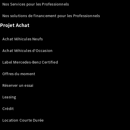
Portes
Nos Services pour les Professionnels
Nos solutions de financement pour les Professionnels
Trouvez un
véhicule
Projet Achat
neuf en
stock
Achat Véhicules Neufs
Configurez
votre
Achat Véhicules d'Occasion
véhicule
Cabriolets/Roadsters
Label Mercedes-Benz Certified
Offres du moment
Réserver un essai
Leasing
Tous les
Cabriolets/Roadsters
Crédit
CLE
Cabriolet
Location Courte Durée
Mercedes-