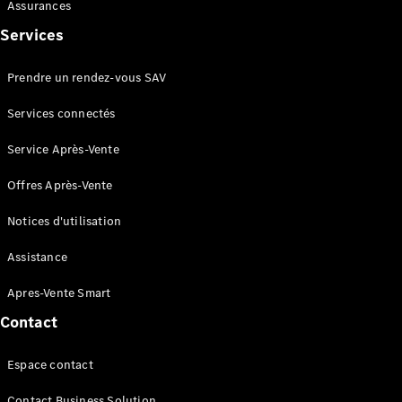
AMG SL
Assurances
Roadster
Services
Mercedes-
Maybach SL
Prendre un rendez-vous SAV
Monogram
Series
Services connectés
Trouvez un
Service Après-Vente
véhicule
neuf en
Offres Après-Vente
stock
Notices d'utilisation
Configurez
votre
Assistance
véhicule
Grande Limousine
Apres-Vente Smart
Contact
Espace contact
Contact Business Solution