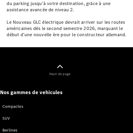
du parking jusqu'à votre destination, grâce à une
assistance avancée de niveau 2.
Le Nouveau GLC électrique devrait arriver sur les routes
américaines dès le second semestre 2026, marquant le
début d'une nouvelle ère pour le constructeur allemand.
Tous les
Breaks
CLA
Shooting
Nouveau
Électrique
Brake
CLA
Haut de page
Shooting
Nouveau
Brake
Classe C
Nos gammes de vehicules
Break
Classe C
Compactes
All-Terrain
Classe E
SUV
Break
Classe E All-
Berlines
Terrain