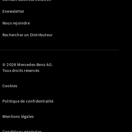
Enewsletter
VLE
Nouveau
Électrique
Nous rejoindre
Trouvez un
véhicule
Rechercher un Distributeur
neuf en
stock
Configurez
votre
véhicule
© 2026 Mercedes-Benz AG.
Tous droits réservés
Monospaces
Cookies
Politique de confidentialité
Tous les
Mentions légales
Monospaces
Classe V
Conditions générales