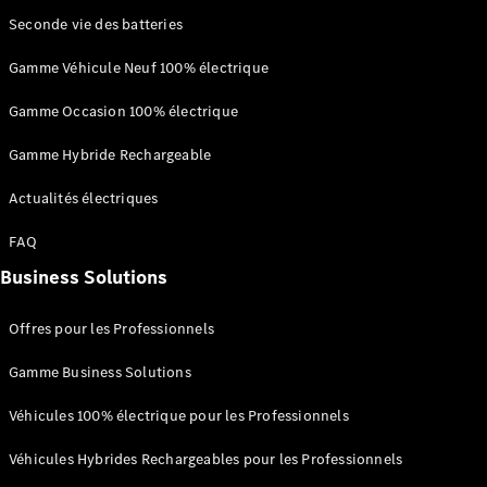
neuf en
Seconde vie des batteries
stock
Configurez
Gamme Véhicule Neuf 100% électrique
votre
véhicule
Gamme Occasion 100% électrique
Coupés
Gamme Hybride Rechargeable
Actualités électriques
FAQ
Business Solutions
Tous les
Coupés
CLE Coupé
Offres pour les Professionnels
Mercedes-
Gamme Business Solutions
AMG GT
Coupé
Véhicules 100% électrique pour les Professionnels
Mercedes-
AMG GT
Nouveau
Électrique
Véhicules Hybrides Rechargeables pour les Professionnels
Coupé 4