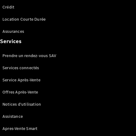
Portes
Crédit
Trouvez un
Location Courte Durée
véhicule
neuf en
Assurances
stock
Services
Configurez
votre
véhicule
Prendre un rendez-vous SAV
Cabriolets/Roadsters
Services connectés
Service Après-Vente
Offres Après-Vente
Notices d'utilisation
Tous les
Cabriolets/Roadsters
Assistance
CLE
Cabriolet
Apres-Vente Smart
Mercedes-