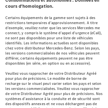
Consommations et autonomies : Données en
cours d'homologation.
Certains équipements de la gamme sont sujets à des
restrictions temporaires d’approvisionnement. A titre
Tous les
d’exemple, veuillez noter que les services Mercedes me
SUVs
connect, y compris le système d'appel d'urgence (eCall),
EQE
Électrique
ne sont pas disponibles pour une liste de véhicules
SUV
identifiés. Les informations actuelles sont disponibles
EQS
Électrique
chez votre distributeur Mercedes-Benz. Selon les pays,
SUV
les versions commercialisées de nos véhicules peuvent
Mercedes-
différer, certains équipements peuvent ne pas être
Maybach
Électrique
disponibles (en série, en option ou en accessoire).
EQS SUV
GLA
Veuillez vous rapprocher de votre Distributeur Agréé
GLA
Nouveau
pour plus de précisions. Le modèle de borne de
GLA
Nouveau
Électrique
recharge sur le visuel peut varier selon les pays et selon
GLB
Nouveau
Électrique
les versions commercialisées. Veuillez vous rapprocher
GLB
Nouveau
de votre Distributeur Agréé pour plus de précisions. Nos
GLC
Nouveau
Électrique
systèmes d’assistance à la conduite et de sécurité sont
GLC
des dispositifs annexes et ne vous déchargent pas de
GLC Coupé