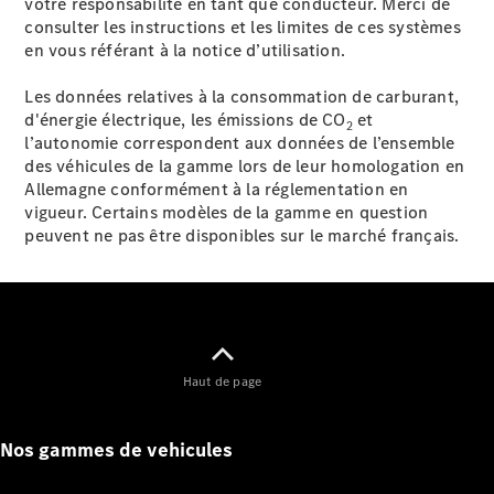
votre responsabilité en tant que conducteur. Merci de
GLE
Nouveau
consulter les instructions et les limites de ces systèmes
GLE
Nouveau
en vous référant à la notice d’utilisation.
Coupé
GLS
Nouveau
Les données relatives à la consommation de carburant,
Mercedes-
d'énergie électrique, les émissions de CO
et
Maybach
Nouveau
2
l’autonomie correspondent aux données de l’ensemble
GLS
des véhicules de la gamme lors de leur homologation en
Classe
Électrique
Allemagne conformément à la réglementation en
G
vigueur. Certains modèles de la gamme en question
Classe G
peuvent ne pas être disponibles sur le marché français.
Trouvez un
véhicule
neuf en
stock
Configurez
Haut de page
votre
véhicule
Breaks/Shooting Brakes
Nos gammes de vehicules