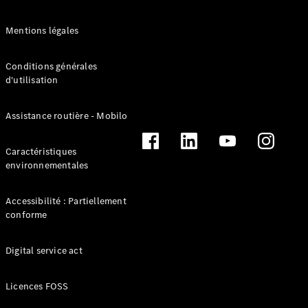
VLE
Nouveau
Électrique
Mentions légales
Trouvez un
Conditions générales
véhicule
d'utilisation
neuf en
stock
Assistance routière - Mobilo
Configurez
votre
véhicule
Caractéristiques
Monospaces
environnementales
Accessibilité : Partiellement
conforme
Digital service act
Tous les
Monospaces
Licences FOSS
Classe V