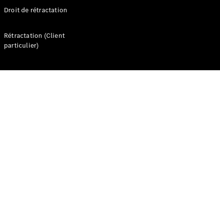
Marco Polo
Droit de rétractation
Trouvez un
Rétractation (Client
véhicule
particulier)
neuf en
stock
Configurez
votre
véhicule
Véhicules utilitaires légers
Trouvez un véhicule neuf en stock
Configurez votre véhicule