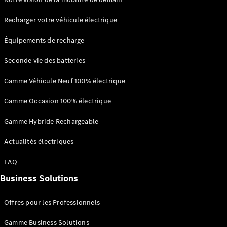
Recharger votre véhicule électrique
Trouvez un
véhicule
Équipements de recharge
neuf en
stock
Seconde vie des batteries
Configurez
votre
Gamme Véhicule Neuf 100% électrique
véhicule
Compactes
Gamme Occasion 100% électrique
Gamme Hybride Rechargeable
Actualités électriques
FAQ
Classe A
Business Solutions
Compacte
Offres pour les Professionnels
Trouvez un
véhicule
Gamme Business Solutions