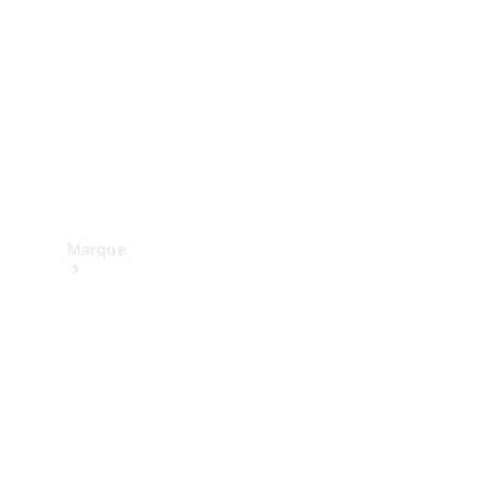
contact
Marque
Mercedes-
Benz
France