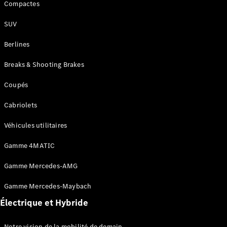
Compactes
SUV
Berlines
Breaks & Shooting Brakes
Tous les
Breaks
Coupés
CLA
Shooting
Nouveau
Électrique
Cabriolets
Brake
CLA
Véhicules utilitaires
Shooting
Nouveau
Brake
Gamme 4MATIC
Classe C
Break
Gamme Mercedes-AMG
Classe C
All-Terrain
Gamme Mercedes-Maybach
Classe E
Électrique et Hybride
Break
Classe E All-
Terrain
Notre vision de la mobilité de demain