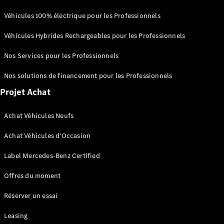
neuf en
stock
Véhicules 100% électrique pour les Professionnels
Configurez
Véhicules Hybrides Rechargeables pour les Professionnels
votre
véhicule
Nos Services pour les Professionnels
Coupés
Nos solutions de financement pour les Professionnels
Projet Achat
Achat Véhicules Neufs
Tous les
Achat Véhicules d'Occasion
Coupés
CLE Coupé
Label Mercedes-Benz Certified
Mercedes-
AMG GT
Offres du moment
Coupé
Mercedes-
Réserver un essai
AMG GT
Nouveau
Électrique
Coupé 4
Leasing