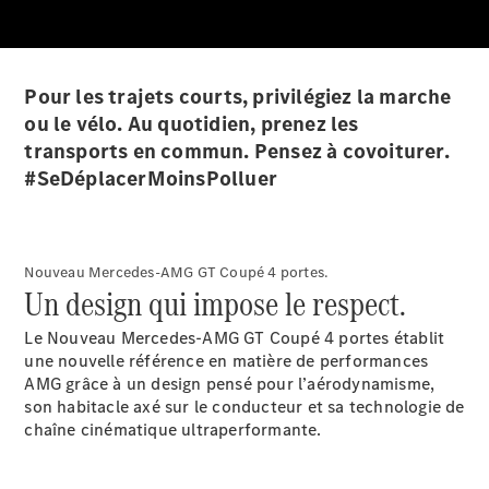
Modèles électriques
Modèles hybrides
Berlines
Pour les trajets courts, privilégiez la marche
ou le vélo. Au quotidien, prenez les
transports en commun. Pensez à covoiturer.
#SeDéplacerMoinsPolluer
Toutes les
Nouveau Mercedes-AMG GT Coupé 4 portes.
Berlines
Un design qui impose le respect.
CLA
Nouveau
Électrique
CLA
Nouveau
Le Nouveau Mercedes-AMG GT Coupé 4 portes établit
Classe C
une nouvelle référence en matière de performances
Berline
AMG grâce à un design pensé pour l’aérodynamisme,
Classe
son habitacle axé sur le conducteur et sa technologie de
C
Nouveau
Électrique
chaîne cinématique ultraperformante.
Berline
EQE
Électrique
Berline