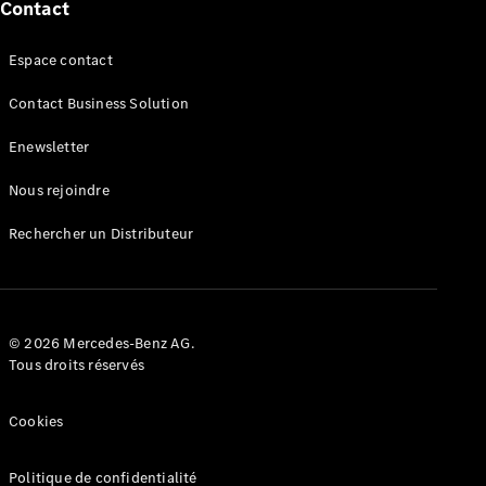
AMG SL
Contact
Roadster
Mercedes-
Espace contact
Maybach SL
Monogram
Contact Business Solution
Series
Enewsletter
Trouvez un
Nous rejoindre
véhicule
neuf en
Rechercher un Distributeur
stock
Configurez
votre
véhicule
Grande Limousine
© 2026 Mercedes-Benz AG.
Tous droits réservés
Cookies
Politique de confidentialité