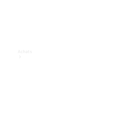
Achats
Trouvez un
véhicule
neuf en
stock
Trouvez un
véhicule