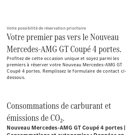
EQS
Nouveau
Électrique
Berline
Classe E
Berline
Votre possibilité de réservation prioritaire
Classe S
Votre premier pas vers le Nouveau
Classe S
Limousine
Mercedes-AMG GT Coupé 4 portes.
Mercedes-
Maybach
Nouveau
Profitez de cette occasion unique et soyez parmi les
Classe S
premiers à réserver votre Nouveau Mercedes-AMG GT
Coupé 4 portes. Remplissez le formulaire de contact ci-
dessous.
Trouvez un
véhicule
neuf en
stock
Consommations de carburant et
Configurez
votre
émissions de CO₂.
véhicule
SUV
Nouveau Mercedes-AMG GT Coupé 4 portes |