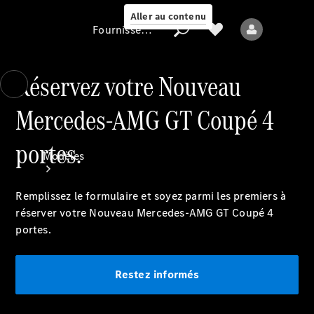
Aller au contenu
Fournisseur / Protection des données
Réservez votre Nouveau
Mercedes-AMG GT Coupé 4
Fournisseur /
Protection des
données
portes.
Modèles
Remplissez le formulaire et soyez parmi les premiers à
réserver votre Nouveau Mercedes-AMG GT Coupé 4
portes.
Tous les modèles
Restez informés
Nouveaux modèles