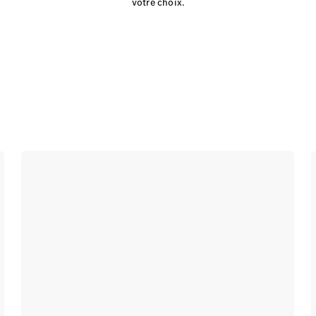
votre choix.
Modèles électriques
Modèles hybrides
Berlines
Toutes les
Berlines
CLA
Nouveau
Électrique
CLA
Nouveau
Classe C
Berline
Classe
C
Nouveau
Électrique
Berline
EQE
Électrique
Berline