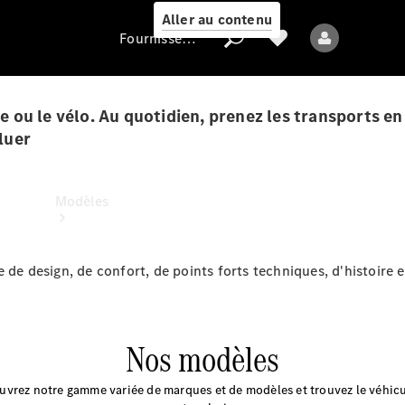
Aller au contenu
Fournisseur / Protection des données
che ou le vélo. Au quotidien, prenez les transports 
luer
Fournisseur /
Protection des
données
Modèles
de design, de confort, de points forts techniques, d'histoire et
Nos modèles
Tous les modèles
Nouveaux modèles
uvrez notre gamme variée de marques et de modèles et trouvez le véhicu