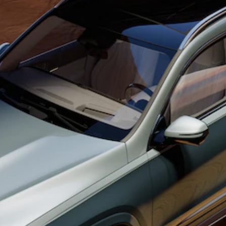
Trouvez un
véhicule
neuf en
stock
Configurez
votre
véhicule
Compactes
Classe A
Compacte
Trouvez un
véhicule