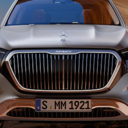
Tous les
SUVs
EQE
Électrique
SUV
EQS
Électrique
SUV
Mercedes-
Maybach
Électrique
EQS SUV
GLA
GLA
Nouveau
GLA
Nouveau
Électrique
GLB
Nouveau
Électrique
GLB
Nouveau
GLC
Nouveau
Électrique
GLC
GLC Coupé