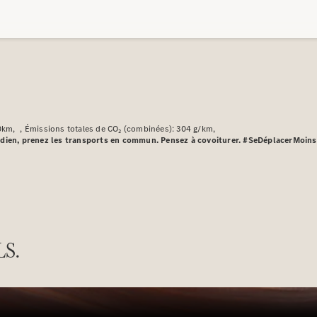
Modèles électriques
Modèles hybrides
Berlines
0km
Émissions totales de CO₂ (combinées): 304 g/km
uotidien, prenez les transports en commun. Pensez à covoiturer. #SeDéplacerMoin
Toutes les
Berlines
CLA
Nouveau
Électrique
CLA
Nouveau
Classe C
Berline
LS.
Classe
C
Nouveau
Électrique
Berline
EQE
Électrique
Berline