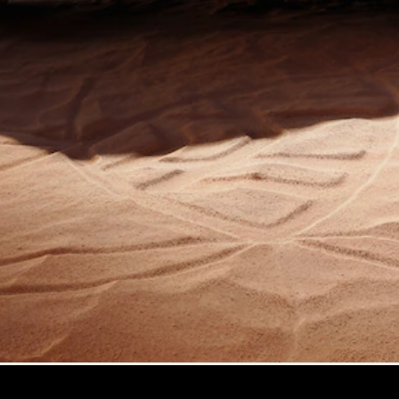
GLE
Nouveau
GLE
Nouveau
Coupé
GLS
Nouveau
Mercedes-
Maybach
Nouveau
GLS
Classe
Électrique
G
Classe G
Trouvez un
véhicule
neuf en
stock
Configurez
votre
véhicule
Breaks/Shooting Brakes