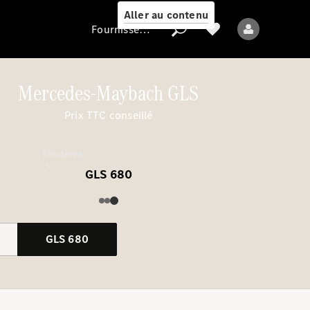
Aller au contenu
Fournisseur / Protection des données
Mercedes-Maybach GLS
Fournisseur /
Prix TTC conseillé
Protection des
données
Modèles
GLS 680
GLS 680
Tous les modèles
Nouveaux modèles