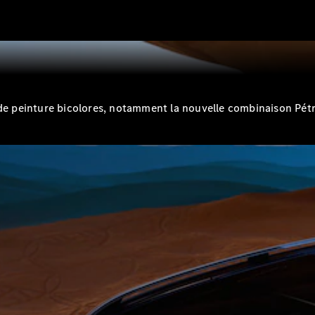
Tous les
Breaks
peinture bicolores, notamment la nouvelle combinaison Pétrol
CLA
Shooting
Nouveau
Électrique
Brake
CLA
Shooting
Nouveau
Brake
Classe C
Break
Classe C
All-Terrain
Classe E
Break
Classe E All-
Terrain