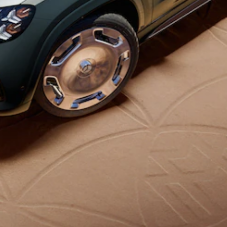
neuf en
stock
Configurez
votre
véhicule
Coupés
Tous les
Coupés
CLE Coupé
Mercedes-
AMG GT
Coupé
Mercedes-
AMG GT
Nouveau
Électrique
Coupé 4