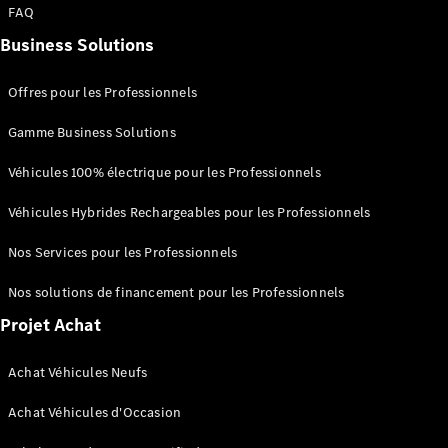
FAQ
Business Solutions
Offres pour les Professionnels
Gamme Business Solutions
Véhicules 100% électrique pour les Professionnels
Solutions
Véhicules Hybrides Rechargeables pour les Professionnels
de recharge
L’Électromobilité
Nos Services pour les Professionnels
selon Mercedes-
Benz
Nos solutions de financement pour les Professionnels
Gamme
100%
Projet Achat
électrique
Gamme
Achat Véhicules Neufs
Hybride
Rechargeable
Achat Véhicules d'Occasion
Équipements
de recharge