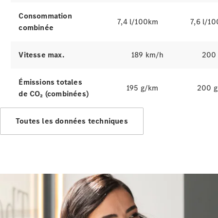
d’occasion
Consommation
7,4 l/100km
7,6 l/1
combinée
Offres
véhicules
Mercedes
Vitesse max.
189 km/h
200
Configurateur
et prix
Émissions totales
Réserver un
195 g/km
200 
de CO₂ (combinées)
essai
Toutes les données techniques
Gamme
Entreprise
: Business
Solutions