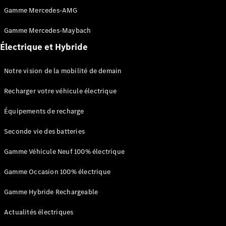
Maintenance
Gamme Mercedes-AMG
Réparation
Mobile
Gamme Mercedes-Maybach
Service
Auto-
Électrique et Hybride
réparation
Contrat
Notre vision de la mobilité de demain
Service
Service
Recharger votre véhicule électrique
Select
Garantie
Équipements de recharge
Mobilo
Pièces de
Seconde vie des batteries
rechange
Jantes et
Gamme Véhicule Neuf 100% électrique
Pneus
Nos
Gamme Occasion 100% électrique
solutions
de
Gamme Hybride Rechargeable
recharge
Actualités électriques