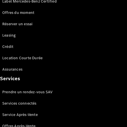
Label Mercedes-Benz Certified
Seconde vie
des
Offres du moment
batteries
Recharger
Réserver un essai
votre
véhicule
Leasing
FAQ
Crédit
Rendez-
Location Courte Durée
vous en
ligne
Assurances
Assistance
Services
Prendre un rendez-vous SAV
Services connectés
Service Après-Vente
Présentation
Assistance
Offres Après-Vente