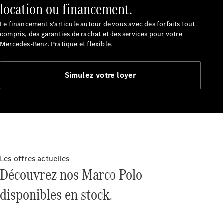
location ou financement.
Le financement s'articule autour de vous avec des forfaits tout
compris, des garanties de rachat et des services pour votre
Mercedes-Benz. Pratique et flexible.
Simulez votre loyer
Véhicules
d'occasion
garantis
Mercedes-
Benz
Certified
Gamme
Occasion
Les offres actuelles
Gamme
Découvrez nos Marco Polo
Occasion
100%
disponibles en stock.
électrique
Garantie du
label