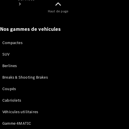
Haut de page
Nos gammes de vehicules
Compactes
Tous les
Services
SUV
Entretien
et
Berlines
réparations
Breaks & Shooting Brakes
Coupés
Cabriolets
Véhicules utilitaires
Gamme 4MATIC