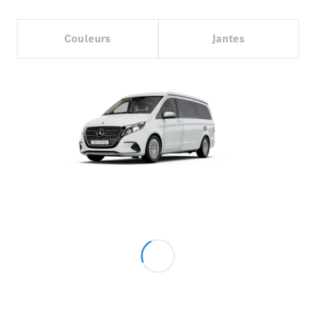
neuf en
stock
Configurez
Couleurs
Jantes
votre
véhicule
Coupés
Tous les
Coupés
CLE Coupé
Mercedes-
AMG GT
Coupé
Mercedes-
AMG GT
Nouveau
Électrique
Coupé 4