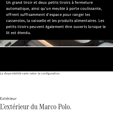
Un grand tiroir et deux petits tiroirs à fermeture
automatique, ainsi qu'un meuble à porte coulissante,
Trouvez un
offrent suffisamment d'espace pour ranger les
véhicule
casseroles, la vaisselle et les produits alimentaires. Les
neuf en
petits tiroirs peuvent également être ouverts lorsque le
stock
lit est étendu.
Configurez
votre
véhicule
Compactes
La disponibilité varie selon la configuration.
Classe A
Compacte
Extérieur
L’extérieur du Marco Polo.
Trouvez un
véhicule