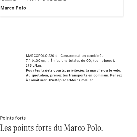
Modèles électriques
Marco Polo
Modèles hybrides
Berlines
MARCOPOLO 220 d |
Consommation combinée:
7,4 l/100km
Émissions totales de CO₂ (combinées):
195 g/km
Toutes les
Pour les trajets courts, privilégiez la marche ou le vélo.
Au quotidien, prenez les transports en commun. Pensez
Berlines
à covoiturer. #SeDéplacerMoinsPolluer
CLA
Nouveau
Électrique
CLA
Nouveau
Classe C
Berline
Classe
C
Nouveau
Électrique
Points forts
Berline
Les points forts du Marco Polo.
EQE
Électrique
Berline