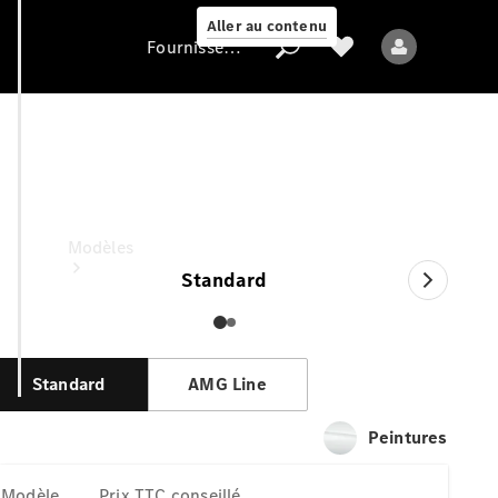
Aller au contenu
Fournisseur / Protection des données
Marco Polo
Fournisseur /
Prix TTC conseillé
Protection des
données
Modèles
Standard
Standard
AMG Line
Tous les modèles
Peintures
Nouveaux modèles
Modèle
Prix TTC conseillé