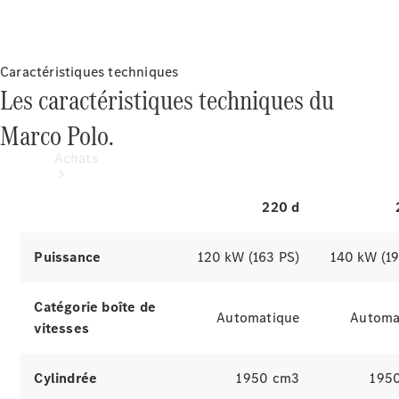
Bluetooth
®
pour smartphones.
Caractéristiques techniques
Les caractéristiques techniques du
Marco Polo.
Achats
220 d
Puissance
120 kW (163 PS)
140 kW (1
Trouvez un
Catégorie boîte de
Automatique
Automa
véhicule
vitesses
neuf en
stock
Trouvez un
Cylindrée
1 950 cm3
1 95
véhicule