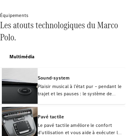
VLE
Nouveau
Électrique
Équipements
Les atouts technologiques du Marco
Trouvez un
Polo.
véhicule
neuf en
stock
Configurez
Multimédia
votre
véhicule
Monospaces
Sound-system
Plaisir musical à l’état pur – pendant le
trajet et les pauses : le système de
sonorisation parfaitement réglé pour
l’habitacle transforme votre véhicule
en salle de concert. Le système de
Pavé tactile
Tous les
sonorisation, d’une puissance de sortie
Monospaces
Le pavé tactile améliore le confort
Classe V
totale de 590 watts, dispose de 7 haut-
d’utilisation et vous aide à exécuter les