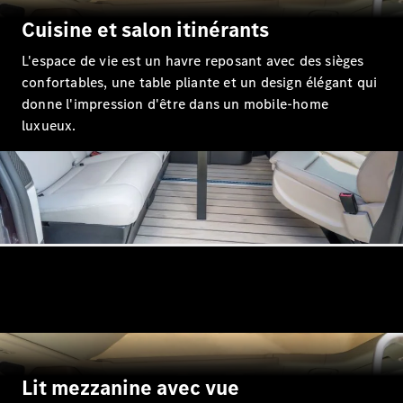
Cuisine et salon itinérants
L'espace de vie est un havre reposant avec des sièges
confortables, une table pliante et un design élégant qui
Tous les
donne l'impression d'être dans un mobile-home
SUVs
luxueux.
EQE
Électrique
SUV
EQS
Électrique
SUV
Mercedes-
Maybach
Électrique
EQS SUV
GLA
GLA
Nouveau
GLA
Nouveau
Électrique
GLB
Nouveau
Électrique
GLB
Nouveau
GLC
Nouveau
Électrique
GLC
Lit mezzanine avec vue
GLC Coupé