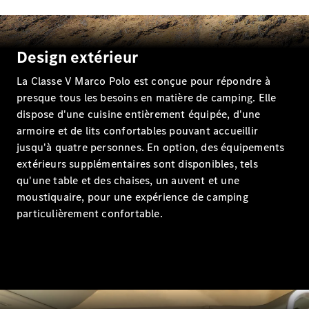
EQS
Nouveau
Électrique
Berline
Classe E
Berline
Design extérieur
Classe S
La Classe V Marco Polo est conçue pour répondre à
Classe S
Limousine
presque tous les besoins en matière de camping. Elle
Mercedes-
dispose d'une cuisine entièrement équipée, d'une
Maybach
Nouveau
armoire et de lits confortables pouvant accueillir
Classe S
jusqu'à quatre personnes. En option, des équipements
extérieurs supplémentaires sont disponibles, tels
Trouvez un
qu'une table et des chaises, un auvent et une
véhicule
moustiquaire, pour une expérience de camping
neuf en
particulièrement confortable.
stock
Configurez
votre
véhicule
SUV