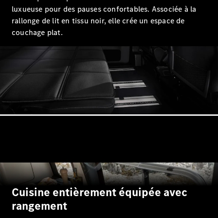
luxueuse pour des pauses confortables. Associée à la
rallonge de lit en tissu noir, elle crée un espace de
couchage plat.
Tous les
Breaks
CLA
Shooting
Nouveau
Électrique
Brake
CLA
Shooting
Nouveau
Brake
Classe C
Break
Classe C
All-Terrain
Classe E
Cuisine entièrement équipée avec
Break
rangement
Classe E All-
Terrain