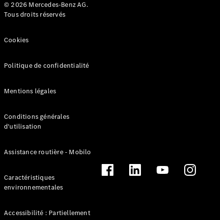
et
© 2026 Mercedes-Benz AG.
Collection
Tous droits réservés
Cookies
Politique de confidentialité
Mentions légales
Accessoires
Conditions générales
Collection
d'utilisation
Notices
Assistance routière - Mobilo
d'utilisation
Rappels
Caractéristiques
Après-Vente
environnementales
smart
Accessibilité : Partiellement
Espace