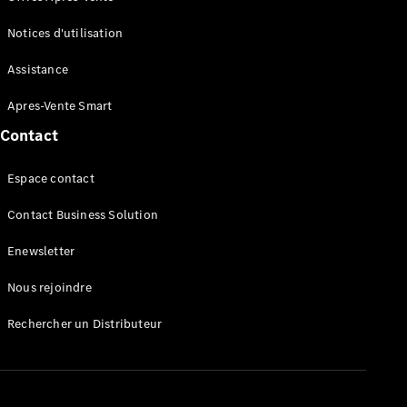
en cas de
panne
Notices d'utilisation
Assistance
en cas de
Assistance
sinistre
Déclaration
Apres-Vente Smart
de sinistre
en ligne
Contact
Services
connectés
Espace contact
Contact Business Solution
Enewsletter
Nous rejoindre
Rechercher un Distributeur
Services
connectés
FAQ
Accessoires