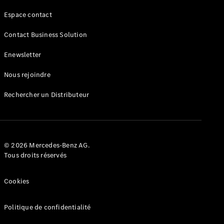
Espace contact
VLE
Nouveau
Électrique
Contact Business Solution
Trouvez un
Enewsletter
véhicule
neuf en
Nous rejoindre
stock
Configurez
Rechercher un Distributeur
votre
véhicule
Monospaces
© 2026 Mercedes-Benz AG.
Tous droits réservés
Cookies
Tous les
Monospaces
Politique de confidentialité
Classe V