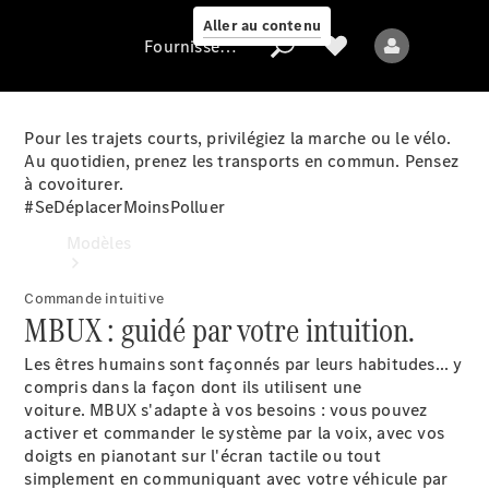
Aller au contenu
Fournisseur / Protection des données
Pour les trajets courts, privilégiez la marche ou le vélo.
Au quotidien, prenez les transports en commun. Pensez
Fournisseur /
à covoiturer.
Protection des
#SeDéplacerMoinsPolluer
données
Modèles
Commande intuitive
MBUX : guidé par votre intuition.
Les êtres humains sont façonnés par leurs habitudes... y
compris dans la façon dont ils utilisent une
voiture. MBUX s'adapte à vos besoins : vous pouvez
Tous les modèles
activer et commander le système par la voix, avec vos
Nouveaux modèles
doigts en pianotant sur l'écran tactile ou tout
simplement en communiquant avec votre véhicule par