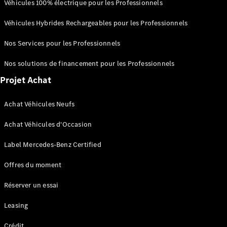
Portes
Véhicules 100% électrique pour les Professionnels
Véhicules Hybrides Rechargeables pour les Professionnels
Trouvez un
véhicule
Nos Services pour les Professionnels
neuf en
stock
Nos solutions de financement pour les Professionnels
Configurez
Projet Achat
votre
véhicule
Cabriolets/Roadsters
Achat Véhicules Neufs
Achat Véhicules d'Occasion
Label Mercedes-Benz Certified
Offres du moment
Tous les
Réserver un essai
Cabriolets/Roadsters
CLE
Leasing
Cabriolet
Mercedes-
Crédit