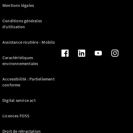
Marco Polo
Mentions légales
Trouvez un
Conditions générales
véhicule
d'utilisation
neuf en
stock
Configurez
Assistance routière - Mobilo
votre
véhicule
Caractéristiques
environnementales
Véhicules utilitaires légers
Accessibilité : Partiellement
conforme
Trouvez un véhicule neuf en stock
Configurez votre véhicule
Digital service act
Licences FOSS
Droit de rétractation