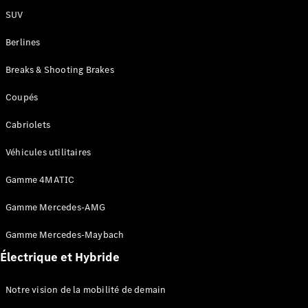
SUV
Trouvez un
Berlines
véhicule
neuf en
Breaks & Shooting Brakes
stock
Configurez
Coupés
votre
véhicule
Cabriolets
Compactes
Véhicules utilitaires
Gamme 4MATIC
Gamme Mercedes-AMG
Classe A
Gamme Mercedes-Maybach
Compacte
Électrique et Hybride
Trouvez un
Notre vision de la mobilité de demain
véhicule