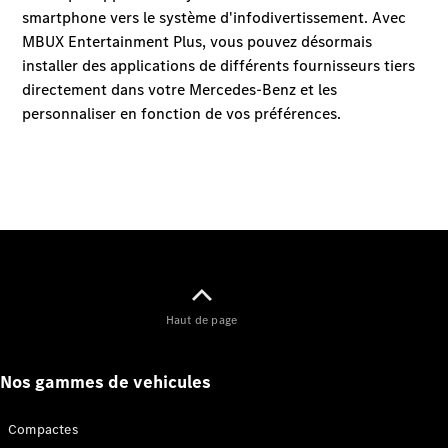
Tous les
Breaks
CLA
Shooting
Nouveau
Électrique
Brake
CLA
Shooting
Nouveau
Brake
Classe C
Break
Haut de page
Classe C
All-Terrain
Nos gammes de vehicules
Classe E
Break
Classe E All-
Compactes
Terrain