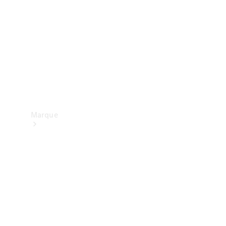
contact
Marque
Mercedes-
Benz
France