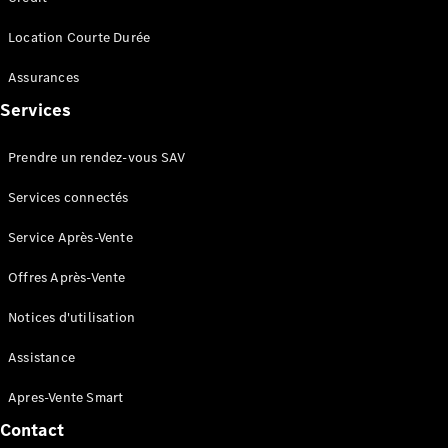
AMG SL
Roadster
Location Courte Durée
Mercedes-
Maybach SL
Assurances
Monogram
Services
Series
Prendre un rendez-vous SAV
Trouvez un
véhicule
Services connectés
neuf en
stock
Service Après-Vente
Configurez
votre
Offres Après-Vente
véhicule
Grande Limousine
Notices d'utilisation
Assistance
Apres-Vente Smart
Contact