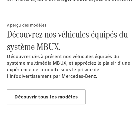
Aperçu des modèles
Découvrez nos véhicules équipés du
Tous les
SUVs
système MBUX.
EQE
Électrique
SUV
Découvrez dès à présent nos véhicules équipés du
EQS
Électrique
système multimédia MBUX, et appréciez le plaisir d’une
SUV
expérience de conduite sous le prisme de
Mercedes-
l’infodivertissement par Mercedes-Benz.
Maybach
Électrique
EQS SUV
GLA
Découvrir tous les modèles
GLA
Nouveau
GLA
Nouveau
Électrique
GLB
Nouveau
Électrique
GLB
Nouveau
GLC
Nouveau
Électrique
GLC
GLC Coupé