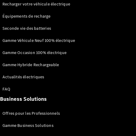
neuf en
Recharger votre véhicule électrique
stock
Configurez
Équipements de recharge
votre
Seconde vie des batteries
véhicule
Coupés
Gamme Véhicule Neuf 100% électrique
Gamme Occasion 100% électrique
Gamme Hybride Rechargeable
Actualités électriques
Tous les
Coupés
FAQ
CLE Coupé
Mercedes-
Business Solutions
AMG GT
Coupé
Offres pour les Professionnels
Mercedes-
AMG GT
Gamme Business Solutions
Nouveau
Électrique
Coupé 4