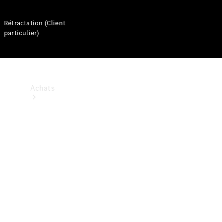
Rétractation (Client
particulier)
Achats
Trouvez un
véhicule
neuf en
stock
Trouvez un
véhicule