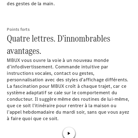
Modèles électriques
des gestes de la main.
Modèles hybrides
Berlines
Points forts
Quatre lettres. D'innombrables
avantages.
MBUX vous ouvre la voie à un nouveau monde
d'infodivertissement. Commande intuitive par
Toutes les
instructions vocales, contact ou gestes,
Berlines
personnalisation avec des styles d'affichage différents.
CLA
Nouveau
Électrique
La fascination pour MBUX croît à chaque trajet, car ce
CLA
Nouveau
système adaptatif se cale sur le comportement du
Classe C
conducteur. Il suggère même des routines de lui-même,
Berline
que ce soit l'itinéraire pour rentrer à la maison ou
Classe
l'appel hebdomadaire du mardi soir, sans que vous ayez
C
Nouveau
Électrique
à faire quoi que ce soit.
Berline
EQE
Électrique
Berline