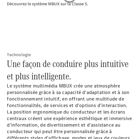
EQS
Nouveau
Électrique
Berline
Classe E
Berline
Classe S
Classe S
Limousine
Mercedes-
Technologie
Maybach
Nouveau
Une façon de conduire plus intuitive
Classe S
et plus intelligente.
Trouvez un
Le système multimédia MBUX crée une atmosphère
véhicule
personnalisée grâce à sa capacité d'adaptation et à son
neuf en
fonctionnement intuitif, en offrant une multitude de
stock
fonctionnalités, de services et d'options d'interaction.
Configurez
La position ergonomique du conducteur et les écrans
votre
centraux créent une expérience esthétique et immersive
véhicule
d'information, de divertissement et d'assistance au
SUV
conducteur qui peut être personnalisée grâce à
différents styles d'affichage, modes et jeux de couleurs.