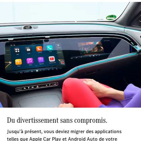
GLE
Nouveau
GLE
Nouveau
Coupé
GLS
Nouveau
Mercedes-
Maybach
Nouveau
GLS
Classe
Électrique
G
Classe G
Trouvez un
véhicule
neuf en
stock
Configurez
votre
véhicule
Breaks/Shooting Brakes