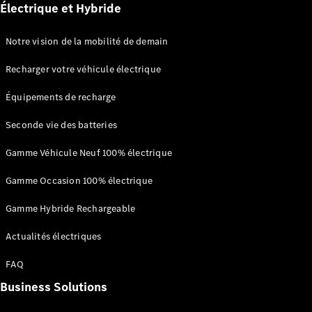
Électrique et Hybride
Notre vision de la mobilité de demain
Recharger votre véhicule électrique
Tous les
Équipements de recharge
Breaks
CLA
Seconde vie des batteries
Shooting
Nouveau
Électrique
Brake
Gamme Véhicule Neuf 100% électrique
CLA
Shooting
Nouveau
Gamme Occasion 100% électrique
Brake
Classe C
Gamme Hybride Rechargeable
Break
Classe C
Actualités électriques
All-Terrain
FAQ
Classe E
Break
Business Solutions
Classe E All-
Terrain