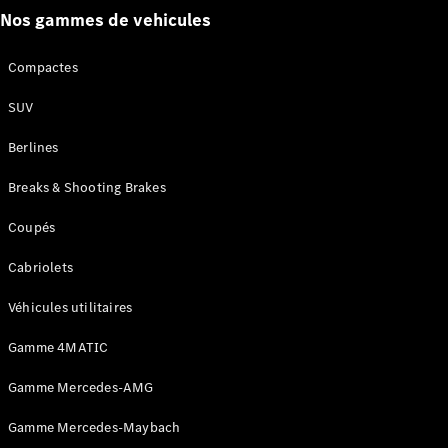
GLE
Nouveau
Nos gammes de vehicules
GLE
Nouveau
Coupé
Compactes
GLS
Nouveau
Mercedes-
SUV
Maybach
Nouveau
GLS
Berlines
Classe
Électrique
G
Breaks & Shooting Brakes
Classe G
Coupés
Trouvez un
Cabriolets
véhicule
neuf en
Véhicules utilitaires
stock
Configurez
Gamme 4MATIC
votre
véhicule
Gamme Mercedes-AMG
Breaks/Shooting Brakes
Gamme Mercedes-Maybach