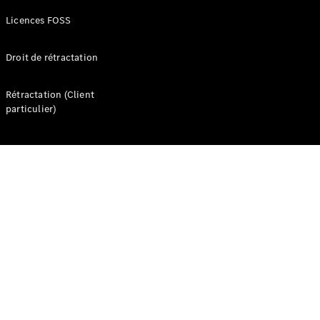
Licences FOSS
VLE
Nouveau
Électrique
Droit de rétractation
Trouvez un
véhicule
Rétractation (Client
neuf en
particulier)
stock
Configurez
votre
véhicule
Monospaces
Tous les
Monospaces
Classe V