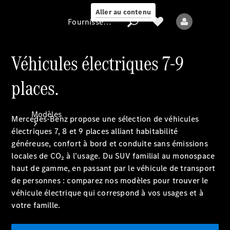
Aller au contenu
Fournisseur / Protection des données
Véhicules électriques 7-9
places.
Fournisseur /
Protection des
données
Modèles
Mercedes-Benz propose une sélection de véhicules
électriques 7, 8 et 9 places alliant habitabilité
généreuse, confort à bord et conduite sans émissions
locales de CO₂ à l’usage. Du SUV familial au monospace
haut de gamme, en passant par le véhicule de transport
de personnes : comparez nos modèles pour trouver le
véhicule électrique qui correspond à vos usages et à
Tous les modèles
votre famille.
Nouveaux modèles