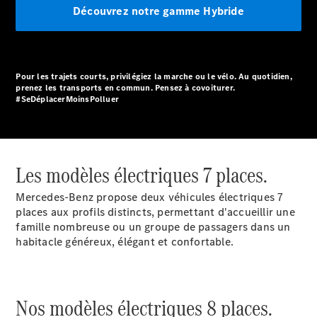
Modèles électriques
Découvrez notre gamme Hybride
Modèles hybrides
Berlines
Pour les trajets courts, privilégiez la marche ou le vélo. Au quotidien,
prenez les transports en commun. Pensez à covoiturer.
#SeDéplacerMoinsPolluer
Toutes les
Les modèles électriques 7 places.
Berlines
CLA
Nouveau
Électrique
Mercedes-Benz propose deux véhicules électriques 7
CLA
Nouveau
places aux profils distincts, permettant d'accueillir une
Classe C
famille nombreuse ou un groupe de passagers dans un
Berline
habitacle généreux, élégant et confortable.
Classe
C
Nouveau
Électrique
Berline
EQE
Nos modèles électriques 8 places.
Électrique
Berline