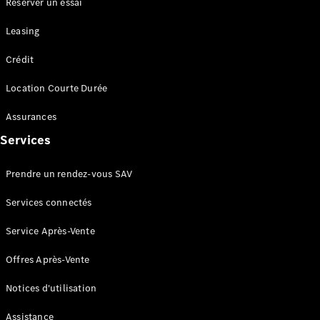
Réserver un essai
neuf en
stock
Leasing
Configurez
votre
Crédit
véhicule
Coupés
Location Courte Durée
Assurances
Services
Prendre un rendez-vous SAV
Tous les
Coupés
Services connectés
CLE Coupé
Mercedes-
Service Après-Vente
AMG GT
Offres Après-Vente
Coupé
Mercedes-
Notices d'utilisation
AMG GT
Nouveau
Électrique
Coupé 4
Assistance