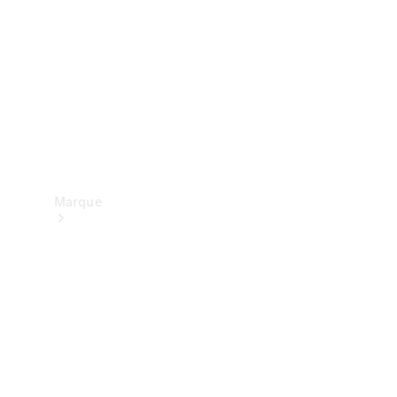
contact
Marque
Mercedes-
Benz
France