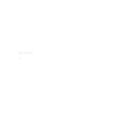
Achats
Trouvez un
véhicule
neuf en
stock
Trouvez un
véhicule