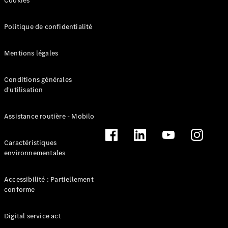
Cookies
AMG SL
Roadster
Mercedes-
Politique de confidentialité
Maybach SL
Monogram
Mentions légales
Series
Conditions générales
Trouvez un
d'utilisation
véhicule
neuf en
stock
Assistance routière - Mobilo
Configurez
votre
Caractéristiques
véhicule
environnementales
Grande Limousine
Accessibilité : Partiellement
conforme
Digital service act