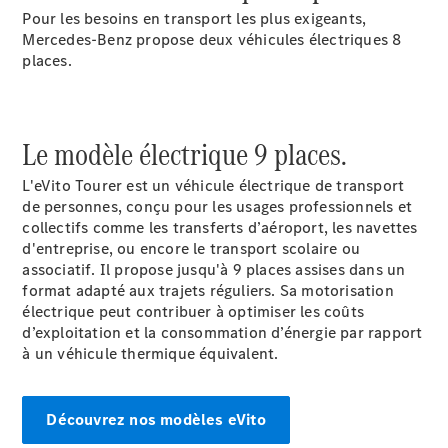
EQS
Pour les besoins en transport les plus exigeants,
Nouveau
Électrique
Berline
Mercedes-Benz propose deux véhicules électriques 8
Classe E
places.
Berline
Classe S
Classe S
Limousine
Le modèle électrique 9 places.
Mercedes-
Maybach
Nouveau
L'eVito Tourer est un véhicule électrique de transport
Classe S
de personnes, conçu pour les usages professionnels et
collectifs comme les transferts d’aéroport, les navettes
d'entreprise, ou encore le transport scolaire ou
Trouvez un
associatif. Il propose jusqu'à 9 places assises dans un
véhicule
format adapté aux trajets réguliers. Sa motorisation
neuf en
électrique peut contribuer à optimiser les coûts
stock
d’exploitation et la consommation d’énergie par rapport
Configurez
à un véhicule thermique équivalent.
votre
véhicule
SUV
Découvrez nos modèles eVito