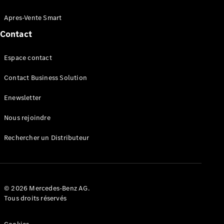
Portes
Apres-Vente Smart
Trouvez un
Contact
véhicule
neuf en
Espace contact
stock
Configurez
Contact Business Solution
votre
véhicule
Enewsletter
Cabriolets/Roadsters
Nous rejoindre
Rechercher un Distributeur
Tous les
Cabriolets/Roadsters
© 2026 Mercedes-Benz AG.
CLE
Tous droits réservés
Cabriolet
Mercedes-