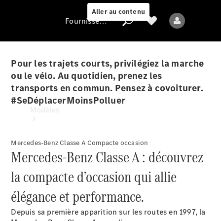
Aller au contenu
Fournisseur / Protection des données
Pour les trajets courts, privilégiez la marche
ou le vélo. Au quotidien, prenez les
Fournisseur /
transports en commun. Pensez à covoiturer.
Protection des
#SeDéplacerMoinsPolluer
données
Modèles
Mercedes-Benz Classe A Compacte occasion
Mercedes-Benz Classe A : découvrez
la compacte d’occasion qui allie
Tous les modèles
élégance et performance.
Nouveaux modèles
Depuis sa première apparition sur les routes en 1997, la