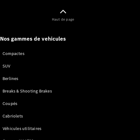
neuf en
stock
Configurez
Haut de page
votre
véhicule
Coupés
Nos gammes de vehicules
Compactes
SUV
Berlines
Tous les
Coupés
Breaks & Shooting Brakes
CLE Coupé
Mercedes-
Coupés
AMG GT
Coupé
Cabriolets
Mercedes-
AMG GT
Véhicules utilitaires
Nouveau
Électrique
Coupé 4