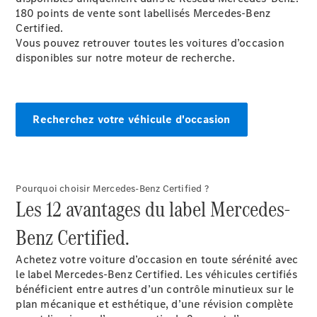
GLE
Nouveau
180 points de vente sont labellisés Mercedes-Benz
GLE
Certified.
Nouveau
Coupé
Vous pouvez retrouver toutes les voitures d’occasion
GLS
Nouveau
disponibles sur notre moteur de recherche.
Mercedes-
Maybach
Nouveau
GLS
Classe
Recherchez votre véhicule d'occasion
Électrique
G
Classe G
Trouvez un
Pourquoi choisir Mercedes-Benz Certified ?
véhicule
Les 12 avantages du label Mercedes-
neuf en
stock
Benz Certified.
Configurez
votre
Achetez votre voiture d’occasion en toute sérénité avec
véhicule
le label Mercedes-Benz Certified. Les véhicules certifiés
Breaks/Shooting Brakes
bénéficient entre autres d’un contrôle minutieux sur le
plan mécanique et esthétique, d’une révision complète