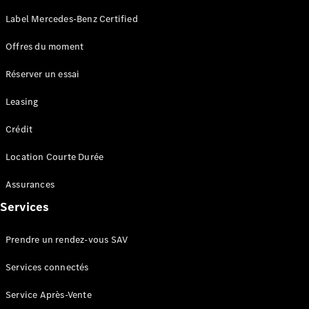
Label Mercedes-Benz Certified
VLE
Nouveau
Électrique
Offres du moment
Trouvez un
Réserver un essai
véhicule
neuf en
Leasing
stock
Configurez
Crédit
votre
véhicule
Location Courte Durée
Monospaces
Assurances
Services
Prendre un rendez-vous SAV
Tous les
Services connectés
Monospaces
Classe V
Service Après-Vente