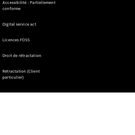
Accessibilité : Partiellement
d’occasion
conforme
Offres
Digital service act
véhicules
Mercedes
Licences FOSS
Configurateur
et prix
Réserver un
Droit de rétractation
essai
Rétractation (Client
Gamme
particulier)
Entreprise
: Business
Solutions