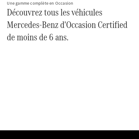
Une gamme complète en Occasion
Découvrez tous les véhicules
Trouvez un
Mercedes-Benz d'Occasion Certified
véhicule
neuf en
de moins de 6 ans.
stock
Configurez
votre
véhicule
Compactes
Classe A
Compacte
Trouvez un
véhicule