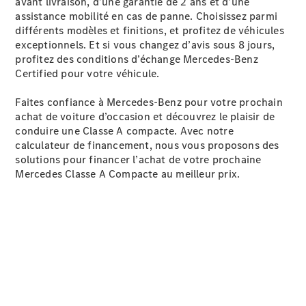
avant livraison, d’une garantie de 2 ans et d’une
assistance mobilité en cas de panne. Choisissez parmi
différents modèles et finitions, et profitez de véhicules
exceptionnels. Et si vous changez d’avis sous 8 jours,
profitez des conditions d’échange Mercedes-Benz
Certified pour votre véhicule.
Tous les
Faites confiance à Mercedes-Benz pour votre prochain
Breaks
achat de voiture d’occasion et découvrez le plaisir de
CLA
conduire une Classe A compacte. Avec notre
Shooting
Nouveau
Électrique
calculateur de financement, nous vous proposons des
Brake
solutions pour financer l’achat de votre prochaine
CLA
Mercedes Classe A Compacte au meilleur prix.
Shooting
Nouveau
Brake
Classe C
Break
Classe C
All-Terrain
Classe E
Break
Classe E All-
Terrain