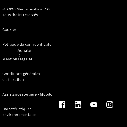
© 2026 Mercedes-Benz AG.
Tous droits réservés
Cookies
Politique de confidentialité
Achats
Mentions légales
Conditions générales
d'utilisation
Assistance routière - Mobilo
Trouvez un
véhicule
neuf en
Caractéristiques
stock
environnementales
Trouvez un
véhicule