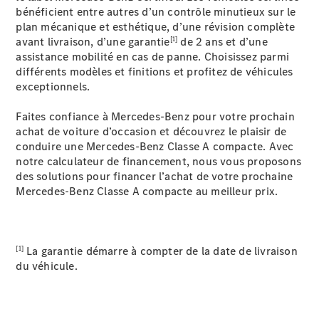
EQS
bénéficient entre autres d’un contrôle minutieux sur le
Nouveau
Électrique
Berline
plan mécanique et esthétique, d’une révision complète
Classe E
[1]
avant livraison, d’une garantie
de 2 ans et d’une
Berline
assistance mobilité en cas de panne. Choisissez parmi
Classe S
différents modèles et finitions et profitez de véhicules
Classe S
exceptionnels.
Limousine
Mercedes-
Faites confiance à Mercedes-Benz pour votre prochain
Maybach
Nouveau
achat de voiture d’occasion et découvrez le plaisir de
Classe S
conduire une Mercedes-Benz Classe A compacte. Avec
notre calculateur de financement, nous vous proposons
des solutions pour financer l’achat de votre prochaine
Trouvez un
Mercedes-Benz Classe A compacte au meilleur prix.
véhicule
neuf en
stock
Configurez
[1]
La garantie démarre à compter de la date de livraison
votre
du véhicule.
véhicule
SUV