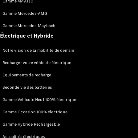
Portes
Gamme 4MATIC
Gamme Mercedes-AMG
Trouvez un
véhicule
Gamme Mercedes-Maybach
neuf en
Électrique et Hybride
stock
Configurez
votre
Notre vision de la mobilité de demain
véhicule
Cabriolets/Roadsters
Recharger votre véhicule électrique
Équipements de recharge
Seconde vie des batteries
Gamme Véhicule Neuf 100% électrique
Tous les
Gamme Occasion 100% électrique
Cabriolets/Roadsters
CLE
Gamme Hybride Rechargeable
Cabriolet
Mercedes-
Actualités électriques