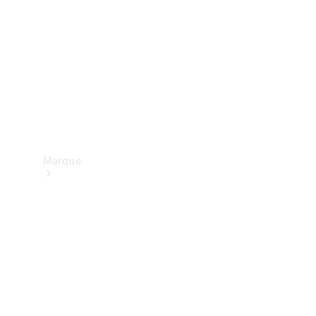
contact
Marque
Mercedes-
Benz
France