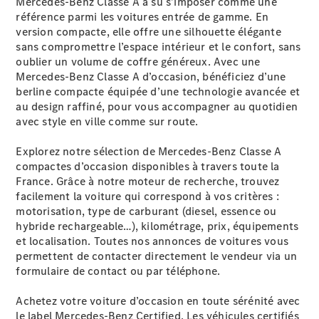
Mercedes-Benz Classe A a su s’imposer comme une
Modèles électriques
référence parmi les voitures entrée de gamme. En
Modèles hybrides
version compacte, elle offre une silhouette élégante
sans compromettre l’espace intérieur et le confort, sans
Berlines
oublier un volume de coffre généreux. Avec une
Mercedes-Benz Classe A d’occasion, bénéficiez d’une
berline compacte équipée d’une technologie avancée et
au design raffiné, pour vous accompagner au quotidien
avec style en ville comme sur route.
Explorez notre sélection de Mercedes-Benz Classe A
Toutes les
compactes d’occasion disponibles à travers toute la
Berlines
France. Grâce à notre moteur de recherche, trouvez
CLA
Nouveau
Électrique
facilement la voiture qui correspond à vos critères :
CLA
Nouveau
motorisation, type de carburant (diesel, essence ou
Classe C
hybride rechargeable…), kilométrage, prix, équipements
Berline
et localisation. Toutes nos annonces de voitures vous
Classe
permettent de contacter directement le vendeur via un
C
Nouveau
Électrique
formulaire de contact ou par téléphone.
Berline
EQE
Achetez votre voiture d’occasion en toute sérénité avec
Électrique
Berline
le label Mercedes-Benz Certified. Les véhicules certifiés