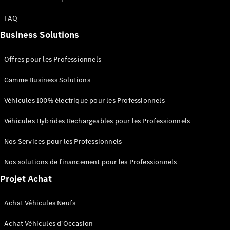
AMG SL
Roadster
FAQ
Mercedes-
Business Solutions
Maybach SL
Monogram
Series
Offres pour les Professionnels
Gamme Business Solutions
Trouvez un
véhicule
Véhicules 100% électrique pour les Professionnels
neuf en
stock
Véhicules Hybrides Rechargeables pour les Professionnels
Configurez
votre
Nos Services pour les Professionnels
véhicule
Grande Limousine
Nos solutions de financement pour les Professionnels
Projet Achat
Achat Véhicules Neufs
Achat Véhicules d'Occasion