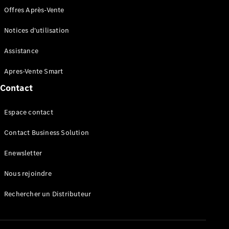
Marco Polo
Offres Après-Vente
Trouvez un
Notices d'utilisation
véhicule
neuf en
Assistance
stock
Configurez
Apres-Vente Smart
votre
Contact
véhicule
Espace contact
Véhicules utilitaires légers
Contact Business Solution
Trouvez un véhicule neuf en stock
Enewsletter
Configurez votre véhicule
Nous rejoindre
Rechercher un Distributeur