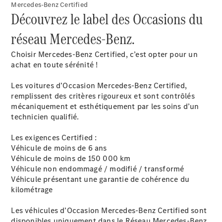
Mercedes-Benz Certified
Découvrez le label des Occasions du
réseau Mercedes-Benz.
Tous les
Choisir Mercedes-Benz Certified, c’est opter pour un
SUVs
achat en toute sérénité !
EQE
Électrique
SUV
Les voitures d’Occasion Mercedes-Benz Certified,
EQS
remplissent des critères rigoureux et sont contrôlés
Électrique
SUV
mécaniquement et esthétiquement par les soins d’un
Mercedes-
technicien qualifié.
Maybach
Électrique
EQS SUV
Les exigences Certified :
GLA
Véhicule de moins de 6 ans
GLA
Nouveau
Véhicule de moins de 150 000 km
GLA
Nouveau
Électrique
Véhicule non endommagé / modifié / transformé
GLB
Nouveau
Électrique
Véhicule présentant une garantie de cohérence du
GLB
Nouveau
kilométrage
GLC
Nouveau
Électrique
GLC
Les véhicules d’Occasion Mercedes-Benz Certified sont
GLC Coupé
disponibles uniquement dans le Réseau Mercedes-Benz.